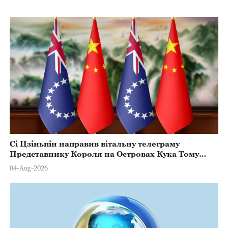
Сі Цзіньпін направив вітальну телеграму
Представнику Короля на Островах Кука Тому
Марстерсу з нагоди Дня Конституції
04-Aug-2026