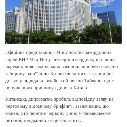
Офіційна представниця Міністерства закордонних
справ КНР Мао Нін у четвер підтвердила, що щодо
окремих новозеландських законодавців було введено
заборону на в'їзд до Китаю після того, як вони без
дозволу відвідали китайський регіон Тайвань, що є
порушенням принципу єдиного Китаю.
Китайська дипломатка зробила відповідну заяву на
черговому відомчому брифінгу, зазначивши, що
кожен, хто перетне червону лінію у тайванському
питанні, неодмінно за це заплатить.