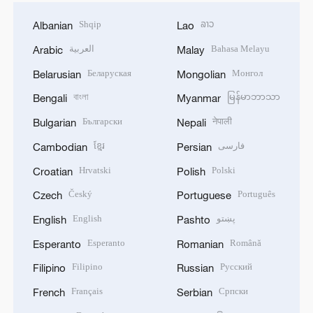
Shqip
ລາວ
Albanian
Lao
العربية
Bahasa Melayu
Arabic
Malay
Беларуская
Монгол
Belarusian
Mongolian
বাংলা
မြန်မာဘာသာ
Bengali
Myanmar
Български
नेपाली
Bulgarian
Nepali
ខ្មែរ
فارسی
Cambodian
Persian
Hrvatski
Polski
Croatian
Polish
Český
Português
Czech
Portuguese
English
پښتو
English
Pashto
Esperanto
Română
Esperanto
Romanian
Filipino
Русский
Filipino
Russian
Français
Српски
French
Serbian