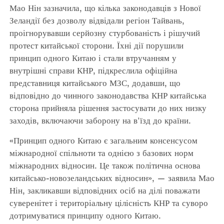
Мао Нін зазначила, що кілька законодавців з Нової
Зеландії без дозволу відвідали регіон Тайвань,
проігнорувавши серйозну стурбованість і рішучий
протест китайської сторони. Їхні дії порушили
принцип одного Китаю і стали втручанням у
внутрішні справи КНР, підкреслила офіційна
представниця китайського МЗС, додавши, що
відповідно до чинного законодавства КНР китайська
сторона прийняла рішення застосувати до них низку
заходів, включаючи заборону на в'їзд до країни.
«Принцип одного Китаю є загальним консенсусом
міжнародної спільноти та однією з базових норм
міжнародних відносин. Це також політична основа
китайсько-новозеландських відносин», — заявила Мао
Нін, закликавши відповідних осіб на ділі поважати
суверенітет і територіальну цілісність КНР та суворо
дотримуватися принципу одного Китаю.