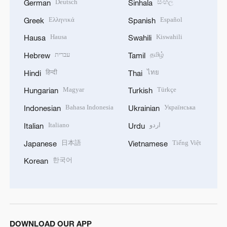
Deutsch
සිංහල
German
Sinhala
Ελληνικά
Español
Greek
Spanish
Hausa
Kiswahili
Hausa
Swahili
עברית
தமிழ்
Hebrew
Tamil
हिन्दी
ไทย
Hindi
Thai
Magyar
Türkçe
Hungarian
Turkish
Bahasa Indonesia
Українська
Indonesian
Ukrainian
Italiano
اردو
Italian
Urdu
日本語
Tiếng Việt
Japanese
Vietnamese
한국어
Korean
DOWNLOAD OUR APP