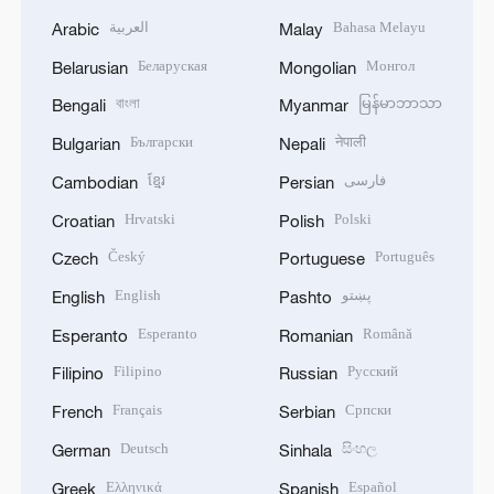
العربية
Bahasa Melayu
Arabic
Malay
Беларуская
Монгол
Belarusian
Mongolian
বাংলা
မြန်မာဘာသာ
Bengali
Myanmar
Български
नेपाली
Bulgarian
Nepali
ខ្មែរ
فارسی
Cambodian
Persian
Hrvatski
Polski
Croatian
Polish
Český
Português
Czech
Portuguese
English
پښتو
English
Pashto
Esperanto
Română
Esperanto
Romanian
Filipino
Русский
Filipino
Russian
Français
Српски
French
Serbian
Deutsch
සිංහල
German
Sinhala
Ελληνικά
Español
Greek
Spanish