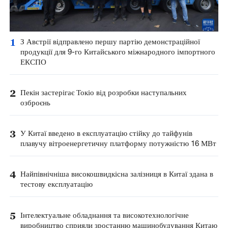
1
З Австрії відправлено першу партію демонстраційної
продукції для 9-го Китайського міжнародного імпортного
ЕКСПО
2
Пекін застерігає Токіо від розробки наступальних
озброєнь
3
У Китаї введено в експлуатацію стійку до тайфунів
плавучу вітроенергетичну платформу потужністю 16 МВт
4
Найпівнічніша високошвидкісна залізниця в Китаї здана в
тестову експлуатацію
5
Інтелектуальне обладнання та високотехнологічне
виробництво сприяли зростанню машинобудування Китаю