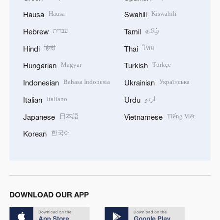
Hausa
Kiswahili
Hausa
Swahili
עברית
தமிழ்
Hebrew
Tamil
हिन्दी
ไทย
Hindi
Thai
Magyar
Türkçe
Hungarian
Turkish
Bahasa Indonesia
Українська
Indonesian
Ukrainian
Italiano
اردو
Italian
Urdu
日本語
Tiếng Việt
Japanese
Vietnamese
한국어
Korean
DOWNLOAD OUR APP