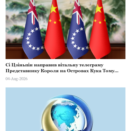
Сі Цзіньпін направив вітальну телеграму
Представнику Короля на Островах Кука Тому
Марстерсу з нагоди Дня Конституції
04-Aug-2026