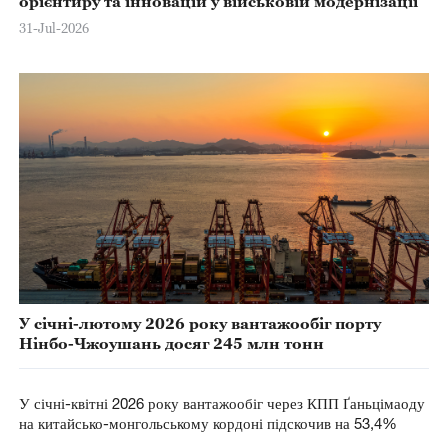
орієнтиру та інновацій у військовій модернізації
31-Jul-2026
У січні-лютому 2026 року вантажообіг порту
Нінбо-Чжоушань досяг 245 млн тонн
У січні-квітні 2026 року вантажообіг через КПП Ґаньцімаоду
на китайсько-монгольському кордоні підскочив на 53,4%