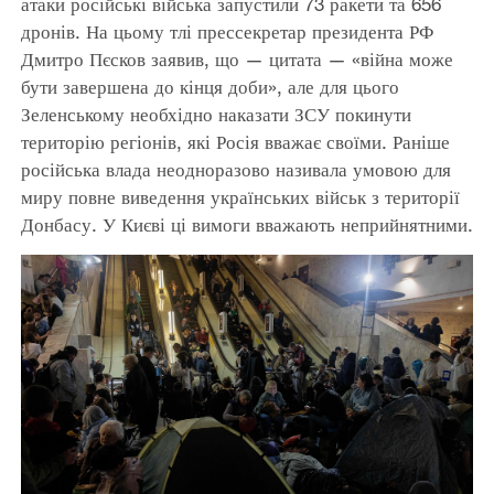
атаки російські війська запустили 73 ракети та 656
дронів. На цьому тлі прессекретар президента РФ
Дмитро Пєсков заявив, що — цитата — «війна може
бути завершена до кінця доби», але для цього
Зеленському необхідно наказати ЗСУ покинути
територію регіонів, які Росія вважає своїми. Раніше
російська влада неодноразово називала умовою для
миру повне виведення українських військ з території
Донбасу. У Києві ці вимоги вважають неприйнятними.