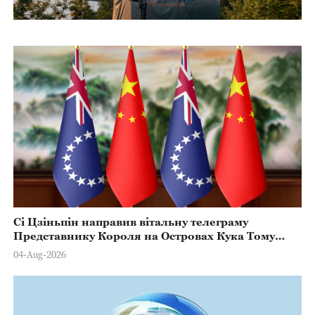
Сі Цзіньпін направив вітальну телеграму
Представнику Короля на Островах Кука Тому
Марстерсу з нагоди Дня Конституції
04-Aug-2026