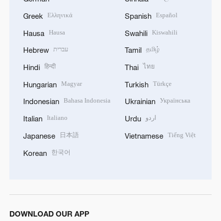
Ελληνικά
Español
Greek
Spanish
Hausa
Kiswahili
Hausa
Swahili
עברית
தமிழ்
Hebrew
Tamil
हिन्दी
ไทย
Hindi
Thai
Magyar
Türkçe
Hungarian
Turkish
Bahasa Indonesia
Українська
Indonesian
Ukrainian
Italiano
اردو
Italian
Urdu
日本語
Tiếng Việt
Japanese
Vietnamese
한국어
Korean
DOWNLOAD OUR APP