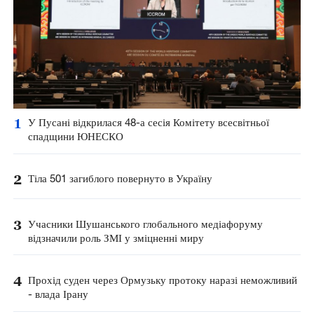
1
У Пусані відкрилася 48-а сесія Комітету всесвітньої
спадщини ЮНЕСКО
2
Тіла 501 загиблого повернуто в Україну
3
Учасники Шушанського глобального медіафоруму
відзначили роль ЗМІ у зміцненні миру
4
Прохід суден через Ормузьку протоку наразі неможливий
- влада Ірану