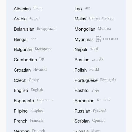
Shqip
ລາວ
Albanian
Lao
العربية
Bahasa Melayu
Arabic
Malay
Беларуская
Монгол
Belarusian
Mongolian
বাংলা
မြန်မာဘာသာ
Bengali
Myanmar
Български
नेपाली
Bulgarian
Nepali
ខ្មែរ
فارسی
Cambodian
Persian
Hrvatski
Polski
Croatian
Polish
Český
Português
Czech
Portuguese
English
پښتو
English
Pashto
Esperanto
Română
Esperanto
Romanian
Filipino
Русский
Filipino
Russian
Français
Српски
French
Serbian
Deutsch
සිංහල
German
Sinhala