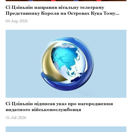
Сі Цзіньпін направив вітальну телеграму
Представнику Короля на Островах Кука Тому
Марстерсу з нагоди Дня Конституції
04-Aug-2026
Сі Цзіньпін підписав указ про нагородження
видатного військовослужбовця
31-Jul-2026