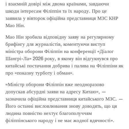
і взаємній довірі між двома країнами, завдаючи
шкоди інтересам Філіппін та їх народу. Про це
заявила у вівторок офіційна представниця МЗС КНР
Мао Нін.
Мао Нін зробила відповідну заяву на регулярному
брифінгу для журналістів, коментуючи виступ
міністра оборони Філіппін на конференції «Діалог
Шангрі-Ла» 2026 року, в якому він відгукнувся про
китайські постачання добрива і палива на Філіппіни як
про «показну турботу і обман».
«Міністр оборони Філіппін вже неодноразово
допускав абсурдні заяви на адресу Китаю», —
зазначила офіційна представниця китайського МЗС. —
Його останні висловлювання знову доводять, що ця
людина повністю нехтує благополуччям
філіппінського народу і не має жодної вдячності».