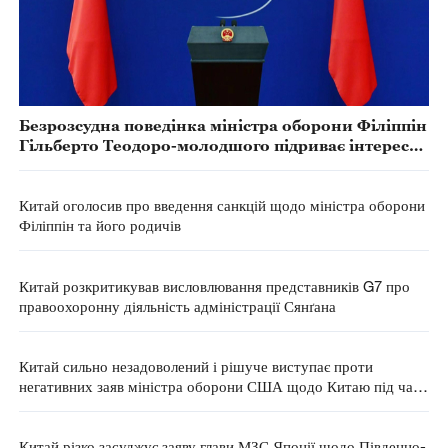
Безрозсудна поведінка міністра оборони Філіппін
Гільберто Теодоро-молодшого підриває інтереси
Філіппін та всіх філіппінців — МЗС КНР
Китай оголосив про введення санкцій щодо міністра оборони
Філіппін та його родичів
Китай розкритикував висловлювання представників G7 про
правоохоронну діяльність адміністрації Сянґана
Китай сильно незадоволений і рішуче виступає проти
негативних заяв міністра оборони США щодо Китаю під час
"Діалогу Шангрі-Ла" - МЗС КНР
Китай різко засуджує заяву глави МЗС Японії щодо Південно-