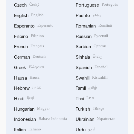
Český
Português
Czech
Portuguese
English
پښتو
English
Pashto
Esperanto
Română
Esperanto
Romanian
Filipino
Русский
Filipino
Russian
Français
Српски
French
Serbian
Deutsch
සිංහල
German
Sinhala
Ελληνικά
Español
Greek
Spanish
Hausa
Kiswahili
Hausa
Swahili
עברית
தமிழ்
Hebrew
Tamil
हिन्दी
ไทย
Hindi
Thai
Magyar
Türkçe
Hungarian
Turkish
Bahasa Indonesia
Українська
Indonesian
Ukrainian
Italiano
اردو
Italian
Urdu