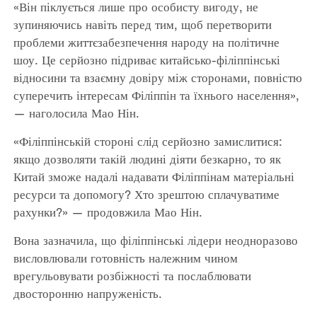
«Він піклується лише про особисту вигоду, не
зупиняючись навіть перед тим, щоб перетворити
проблеми життєзабезпечення народу на політичне
шоу. Це серйозно підриває китайсько-філіппінські
відносини та взаємну довіру між сторонами, повністю
суперечить інтересам Філіппін та їхнього населення»,
— наголосила Мао Нін.
«Філіппінській стороні слід серйозно замислитися:
якщо дозволяти такій людині діяти безкарно, то як
Китай зможе надалі надавати Філіппінам матеріальні
ресурси та допомогу? Хто зрештою сплачуватиме
рахунки?» — продовжила Мао Нін.
Вона зазначила, що філіппінські лідери неодноразово
висловлювали готовність належним чином
врегульовувати розбіжності та послаблювати
двосторонню напруженість.