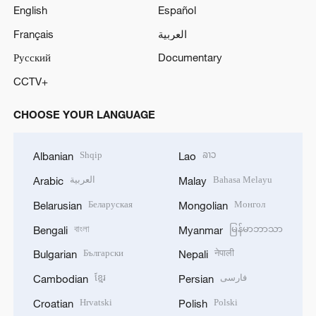
English
Español
Français
العربية
Русский
Documentary
CCTV+
CHOOSE YOUR LANGUAGE
Shqip
ລາວ
Albanian
Lao
العربية
Bahasa Melayu
Arabic
Malay
Беларуская
Монгол
Belarusian
Mongolian
বাংলা
မြန်မာဘာသာ
Bengali
Myanmar
Български
नेपाली
Bulgarian
Nepali
ខ្មែរ
فارسی
Cambodian
Persian
Hrvatski
Polski
Croatian
Polish