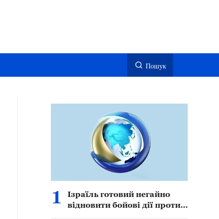
Пошук
1
Ізраїль готовий негайно
відновити бойові дії проти
Ірану — начальник