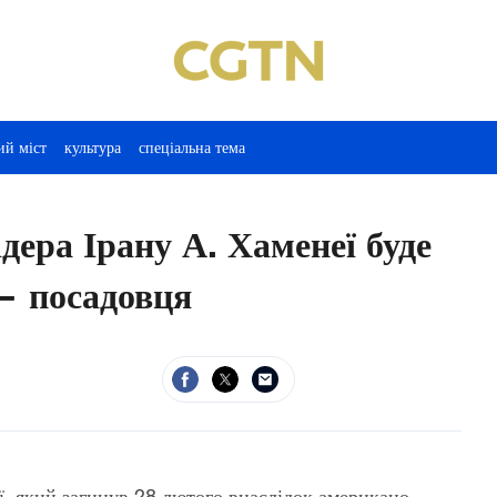
ий міст
культура
спеціальна тема
дера Ірану А. Хаменеї буде
— посадовця
ї, який загинув 28 лютого внаслідок американо-