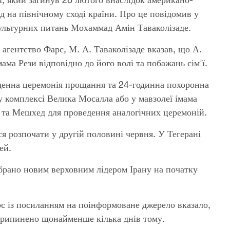
ед на північному сході країни. Про це повідомив у
культурних питань Мохаммад Амін Таваколізаде.
 агентство Фарс, М. А. Таваколізаде вказав, що А.
ама Рези відповідно до його волі та побажань сім'ї.
иденна церемонія прощання та 24-годинна похоронна
му комплексі Велика Мосалла або у мавзолеї імама
м та Мешхед для проведення аналогічних церемоній.
я розпочати у другій половині червня. У Тегерані
ей.
брано новим верховним лідером Ірану на початку
рс із посиланням на поінформоване джерело вказало,
рипинено щонайменше кілька днів тому.