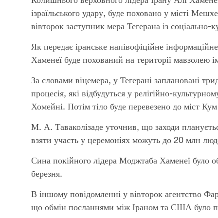
ізраїльського удару, буде поховано у місті Мешх
вівторок заступник мера Тегерана із соціально-
Як передає іранське напівофіційне інформаційне
Хаменеї буде похований на території мавзолею ім
За словами віцемера, у Тегерані заплановані тр
процесія, які відбудуться у релігійно-культурно
Хомейні. Потім тіло буде перевезено до міст Ку
М. А. Таваколізаде уточнив, що заходи плануєтьс
взяти участь у церемоніях можуть до 20 млн люд
Сина покійного лідера Моджтаба Хаменеї було о
березня.
В іншому повідомленні у вівторок агентство Фа
що обмін посланнями між Іраном та США було п