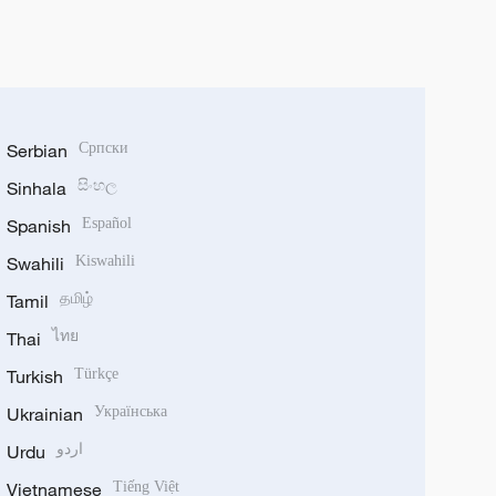
Serbian
Српски
Sinhala
සිංහල
Spanish
Español
Swahili
Kiswahili
Tamil
தமிழ்
Thai
ไทย
Turkish
Türkçe
Ukrainian
Українська
Urdu
اردو
Vietnamese
Tiếng Việt