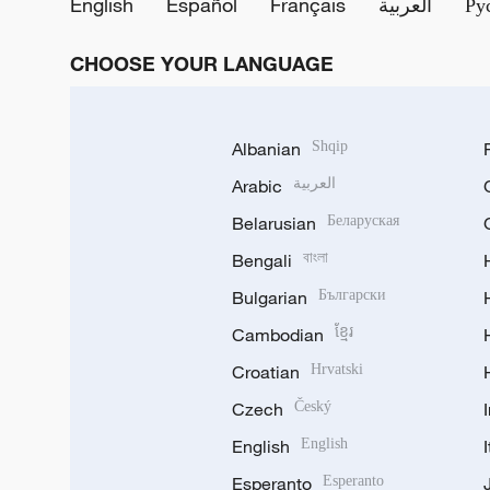
English
Español
Français
العربية
Ру
CHOOSE YOUR LANGUAGE
Albanian
Shqip
Arabic
العربية
Belarusian
Беларуская
Bengali
বাংলা
Bulgarian
Български
Cambodian
ខ្មែរ
Croatian
Hrvatski
Czech
Český
English
English
Esperanto
Esperanto