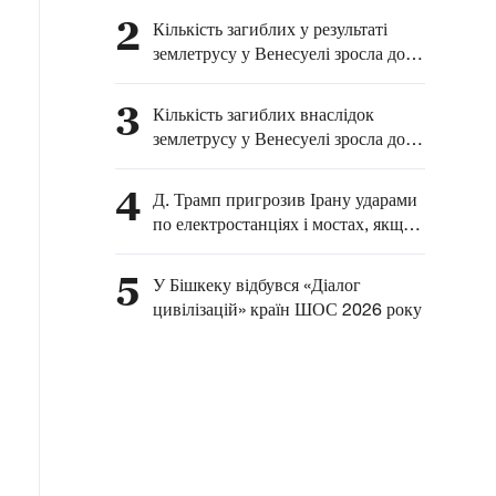
Генерального штабу ЦАХАЛ
2
Кількість загиблих у результаті
землетрусу у Венесуелі зросла до
4930
3
Кількість загиблих внаслідок
землетрусу у Венесуелі зросла до
4829
4
Д. Трамп пригрозив Ірану ударами
по електростанціях і мостах, якщо
Тегеран не погодиться на
переговори
5
У Бішкеку відбувся «Діалог
цивілізацій» країн ШОС 2026 року