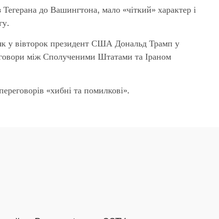
з Тегерана до Вашингтона, мало «чіткий» характер і
гу.
 як у вівторок президент США Дональд Трамп у
реговори між Сполученими Штатами та Іраном
ереговорів «хибні та помилкові».