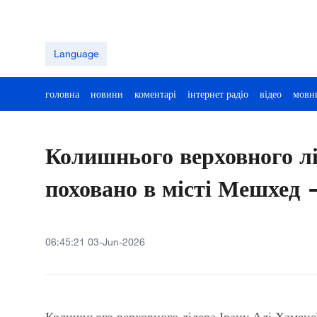
Language
головна
новини
коментарі
інтернет радіо
відео
мовн
Колишнього верховного лі
поховано в місті Мешхед 
06:45:21 03-Jun-2026
Колишнього верховного лідера Ірану Алі Хамене