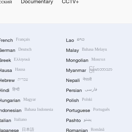
сский
Documentary
CCTV+
French
Français
Lao
ລາວ
German
Deutsch
Malay
Bahasa Melayu
Greek
Ελληνικά
Mongolian
Монгол
Hausa
Hausa
Myanmar
မြန်မာဘာသာ
Hebrew
עברית
Nepali
नेपाली
Hindi
हिन्दी
Persian
فارسی
Hungarian
Magyar
Polish
Polski
Indonesian
Bahasa Indonesia
Portuguese
Português
Italian
Italiano
Pashto
پښتو
Japanese
日本語
Romanian
Română