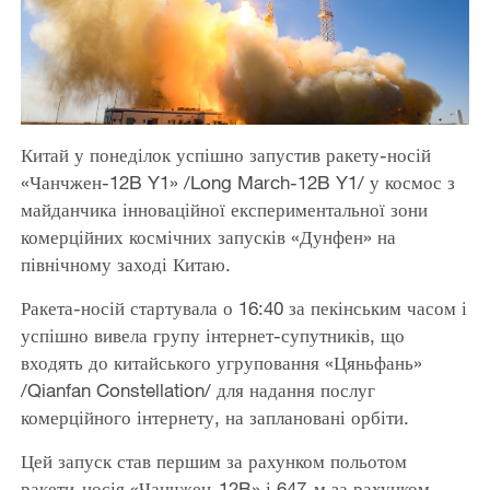
Китай у понеділок успішно запустив ракету-носій
«Чанчжен-12B Y1» /Long March-12B Y1/ у космос з
майданчика інноваційної експериментальної зони
комерційних космічних запусків «Дунфен» на
північному заході Китаю.
Ракета-носій стартувала о 16:40 за пекінським часом і
успішно вивела групу інтернет-супутників, що
входять до китайського угруповання «Цяньфань»
/Qianfan Constellation/ для надання послуг
комерційного інтернету, на заплановані орбіти.
Цей запуск став першим за рахунком польотом
ракети-носія «Чанчжен-12B» і 647-м за рахунком