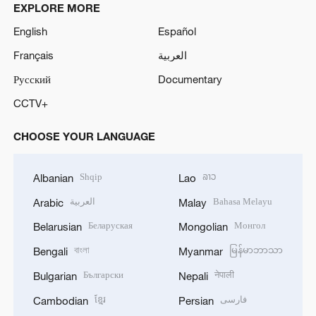
EXPLORE MORE
English
Español
Français
العربية
Русский
Documentary
CCTV+
CHOOSE YOUR LANGUAGE
Shqip
ລາວ
Albanian
Lao
العربية
Bahasa Melayu
Arabic
Malay
Беларуская
Монгол
Belarusian
Mongolian
বাংলা
မြန်မာဘာသာ
Bengali
Myanmar
Български
नेपाली
Bulgarian
Nepali
ខ្មែរ
فارسی
Cambodian
Persian