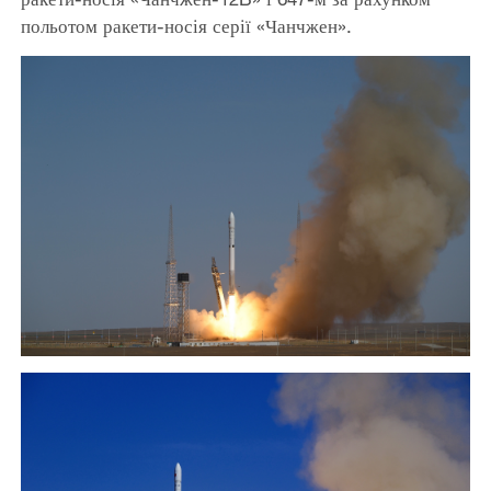
польотом ракети-носія серії «Чанчжен».