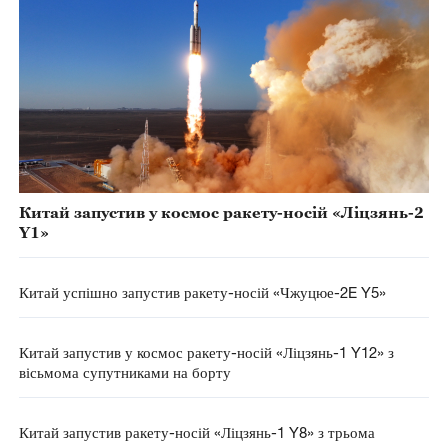
Китай запустив у космос ракету-носій «Ліцзянь-2
Y1»
Китай успішно запустив ракету-носій «Чжуцюе-2E Y5»
Китай запустив у космос ракету-носій «Ліцзянь-1 Y12» з
вісьмома супутниками на борту
Китай запустив ракету-носій «Ліцзянь-1 Y8» з трьома