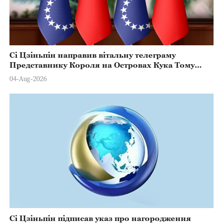
Сі Цзіньпін направив вітальну телеграму
Представнику Короля на Островах Кука Тому
Марстерсу з нагоди Дня Конституції
04-Aug-2026
Сі Цзіньпін підписав указ про нагородження