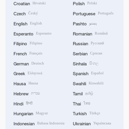
Hrvatski
Polski
Croatian
Polish
Český
Português
Czech
Portuguese
English
پښتو
English
Pashto
Esperanto
Română
Esperanto
Romanian
Filipino
Русский
Filipino
Russian
Français
Српски
French
Serbian
Deutsch
සිංහල
German
Sinhala
Ελληνικά
Español
Greek
Spanish
Hausa
Kiswahili
Hausa
Swahili
עברית
தமிழ்
Hebrew
Tamil
हिन्दी
ไทย
Hindi
Thai
Magyar
Türkçe
Hungarian
Turkish
Bahasa Indonesia
Українська
Indonesian
Ukrainian