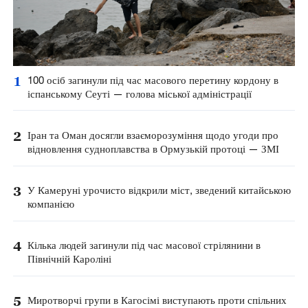
1
100 осіб загинули під час масового перетину кордону в
іспанському Сеуті — голова міської адміністрації
2
Іран та Оман досягли взаєморозуміння щодо угоди про
відновлення судноплавства в Ормузькій протоці — ЗМІ
3
У Камеруні урочисто відкрили міст, зведений китайською
компанією
4
Кілька людей загинули під час масової стрілянини в
Північній Кароліні
5
Миротворчі групи в Кагосімі виступають проти спільних