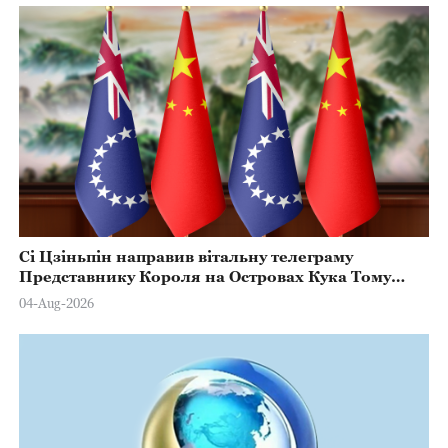
Сі Цзіньпін направив вітальну телеграму
Представнику Короля на Островах Кука Тому
Марстерсу з нагоди Дня Конституції
04-Aug-2026