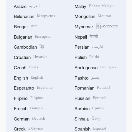
العربية
Bahasa Melayu
Arabic
Malay
Беларуская
Монгол
Belarusian
Mongolian
বাংলা
မြန်မာဘာသာ
Bengali
Myanmar
Български
नेपाली
Bulgarian
Nepali
ខ្មែរ
فارسی
Cambodian
Persian
Hrvatski
Polski
Croatian
Polish
Český
Português
Czech
Portuguese
English
پښتو
English
Pashto
Esperanto
Română
Esperanto
Romanian
Filipino
Русский
Filipino
Russian
Français
Српски
French
Serbian
Deutsch
සිංහල
German
Sinhala
Ελληνικά
Español
Greek
Spanish