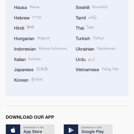
Hausa
Kiswahili
Hausa
Swahili
עברית
தமிழ்
Hebrew
Tamil
हिन्दी
ไทย
Hindi
Thai
Magyar
Türkçe
Hungarian
Turkish
Bahasa Indonesia
Українська
Indonesian
Ukrainian
Italiano
اردو
Italian
Urdu
日本語
Tiếng Việt
Japanese
Vietnamese
한국어
Korean
DOWNLOAD OUR APP