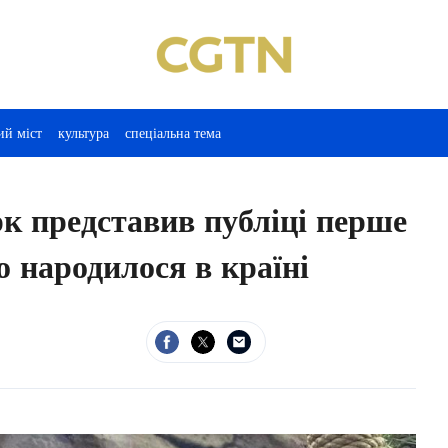
ий міст
культура
спеціальна тема
рк представив публіці перше
о народилося в країні