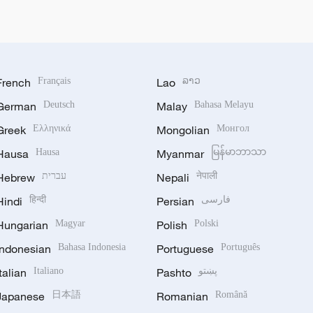
French
Français
Lao
ລາວ
German
Deutsch
Malay
Bahasa Melayu
Greek
Ελληνικά
Mongolian
Монгол
Hausa
Hausa
Myanmar
မြန်မာဘာသာ
Hebrew
עברית
Nepali
नेपाली
Hindi
हिन्दी
Persian
فارسی
Hungarian
Magyar
Polish
Polski
Indonesian
Bahasa Indonesia
Portuguese
Português
Italian
Italiano
Pashto
پښتو
Japanese
日本語
Romanian
Română