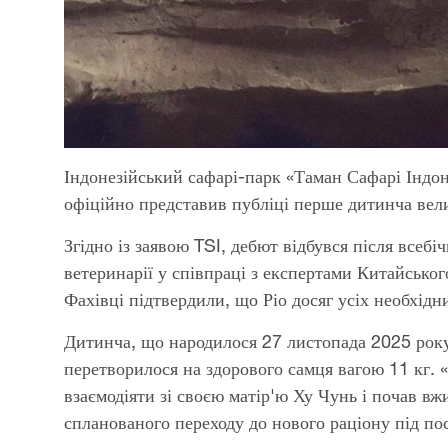
Індонезійський сафарі-парк «Таман Сафарі Індоне
офіційно представив публіці перше дитинча велик
Згідно із заявою TSI, дебют відбувся після всебіч
ветеринарії у співпраці з експертами Китайсько
Фахівці підтвердили, що Ріо досяг усіх необхідн
Дитинча, що народилося 27 листопада 2025 року
перетворилося на здорового самця вагою 11 кг. 
взаємодіяти зі своєю матір'ю Ху Чунь і почав вж
спланованого переходу до нового раціону під пос