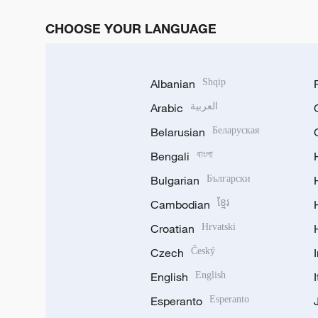
CHOOSE YOUR LANGUAGE
Albanian
Shqip
Arabic
العربية
Belarusian
Беларуская
Bengali
বাংলা
Bulgarian
Български
Cambodian
ខ្មែរ
Croatian
Hrvatski
Czech
Český
English
English
Esperanto
Esperanto