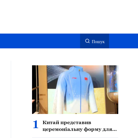
Пошук
1
Китай представив
церемоніальну форму для
переможців Азійських ігор