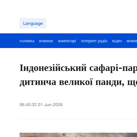
Language
головна
новини
коментарі
інтернет радіо
відео
мовн
Індонезійський сафарі-па
дитинча великої панди, щ
06:40:32 01-Jun-2026