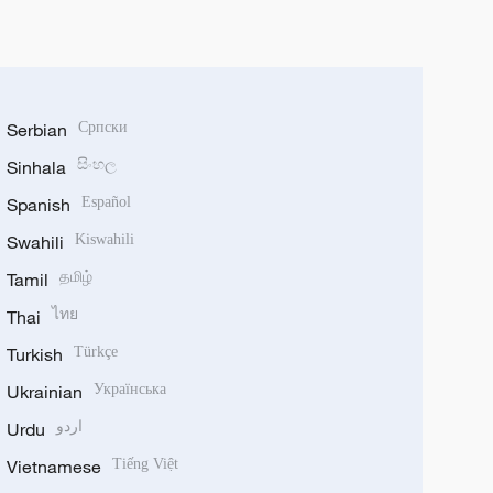
Serbian
Српски
Sinhala
සිංහල
Spanish
Español
Swahili
Kiswahili
Tamil
தமிழ்
Thai
ไทย
Turkish
Türkçe
Ukrainian
Українська
Urdu
اردو
Vietnamese
Tiếng Việt