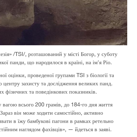
зія» /TSI/, розташований у місті Богор, у суботу
ої панди, що народилося в країні, на ім'я Ріо.
ної оцінки, проведеної групами TSI з біології та
го центру захисту та дослідження великих панд.
их фізичних та поведінкових показників.
 вагою всього 200 грамів, до 184-го дня життя
«Зараз він може ходити самостійно, активно
ивати в їжу бамбукові пагони в рамках ретельно
тійним наглядом фахівців», — йдеться в заяві.