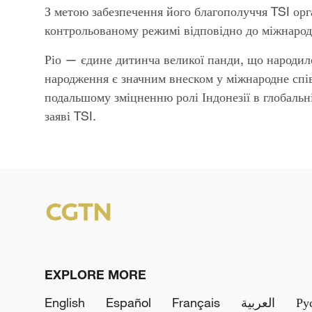
З метою забезпечення його благополуччя TSI орг
контрольованому режимі відповідно до міжнарод
Ріо — єдине дитинча великої панди, що народил
народження є значним внеском у міжнародне спів
подальшому зміцненню ролі Індонезії в глобальн
заяві TSI.
EXPLORE MORE
English
Español
Français
العربية
Ру