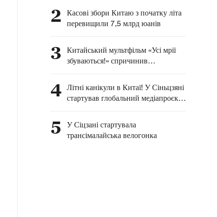
2
Касові збори Китаю з початку літа
перевищили 7,5 млрд юанів
3
Китайський мультфільм «Усі мрії
збуваються!» спричинив
туристичний бум у провінції
Шаньсі
4
Літні канікули в Китаї! У Сіньцзяні
стартував глобальний медіапроєкт
«Зустрінемося у Сіньцзяні цього
літа» за участі міжнародних
5
У Сіцзані стартувала
блогерів
трансімалайська велогонка