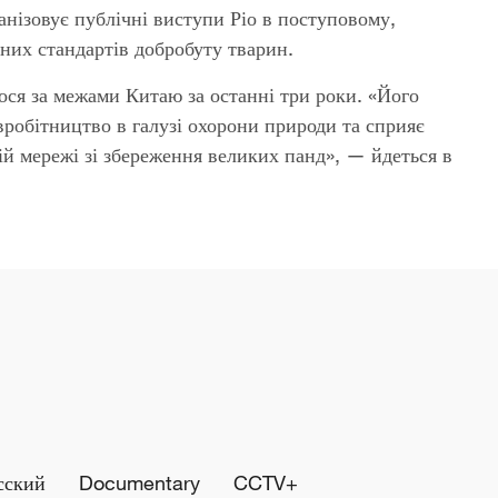
анізовує публічні виступи Ріо в поступовому,
них стандартів добробуту тварин.
ося за межами Китаю за останні три роки. «Його
робітництво в галузі охорони природи та сприяє
ій мережі зі збереження великих панд», — йдеться в
сский
Documentary
CCTV+