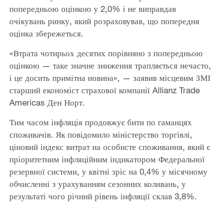
попередньою оцінкою у 2,0% і не виправдав
очікувань ринку, який розраховував, що попередня
оцінка збережеться.
«Втрата чотирьох десятих порівняно з попередньою
оцінкою — таке значне зниження трапляється нечасто,
і це досить примітна новина», — заявив місцевим ЗМІ
старший економіст страхової компанії Allianz Trade
Americas Ден Норт.
Тим часом інфляція продовжує бити по гаманцях
споживачів. Як повідомило міністерство торгівлі,
ціновий індекс витрат на особисте споживання, який є
пріоритетним інфляційним індикатором Федеральної
резервної системи, у квітні зріс на 0,4% у місячному
обчисленні з урахуванням сезонних коливань, у
результаті чого річний рівень інфляції склав 3,8%.