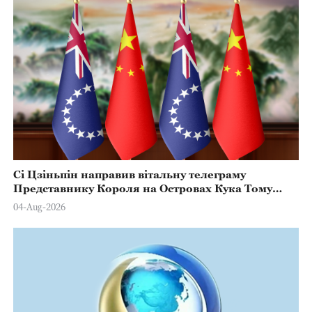
Сі Цзіньпін направив вітальну телеграму
Представнику Короля на Островах Кука Тому
Марстерсу з нагоди Дня Конституції
04-Aug-2026