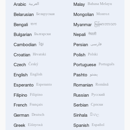
العربية
Bahasa Melayu
Arabic
Malay
Беларуская
Монгол
Belarusian
Mongolian
বাংলা
မြန်မာဘာသာ
Bengali
Myanmar
Български
नेपाली
Bulgarian
Nepali
ខ្មែរ
فارسی
Cambodian
Persian
Hrvatski
Polski
Croatian
Polish
Český
Português
Czech
Portuguese
English
پښتو
English
Pashto
Esperanto
Română
Esperanto
Romanian
Filipino
Русский
Filipino
Russian
Français
Српски
French
Serbian
Deutsch
සිංහල
German
Sinhala
Ελληνικά
Español
Greek
Spanish