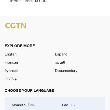
навчань Японії та США
EXPLORE MORE
English
Español
Français
العربية
Русский
Documentary
CCTV+
CHOOSE YOUR LANGUAGE
Shqip
ລາວ
Albanian
Lao