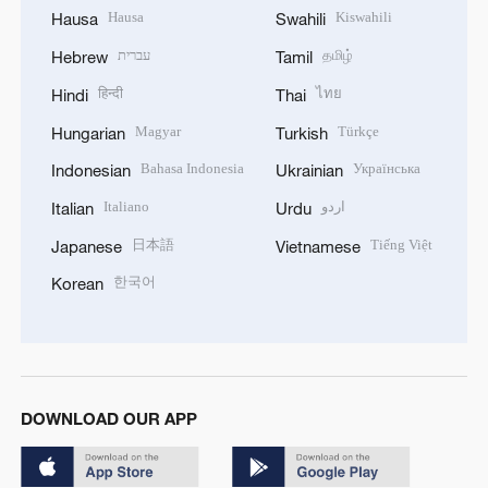
Hausa
Kiswahili
Hausa
Swahili
עברית
தமிழ்
Hebrew
Tamil
हिन्दी
ไทย
Hindi
Thai
Magyar
Türkçe
Hungarian
Turkish
Bahasa Indonesia
Українська
Indonesian
Ukrainian
Italiano
اردو
Italian
Urdu
日本語
Tiếng Việt
Japanese
Vietnamese
한국어
Korean
DOWNLOAD OUR APP