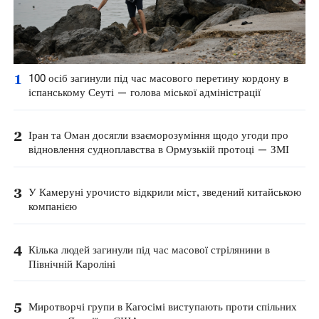
1
100 осіб загинули під час масового перетину кордону в
іспанському Сеуті — голова міської адміністрації
2
Іран та Оман досягли взаєморозуміння щодо угоди про
відновлення судноплавства в Ормузькій протоці — ЗМІ
3
У Камеруні урочисто відкрили міст, зведений китайською
компанією
4
Кілька людей загинули під час масової стрілянини в
Північній Кароліні
5
Миротворчі групи в Кагосімі виступають проти спільних