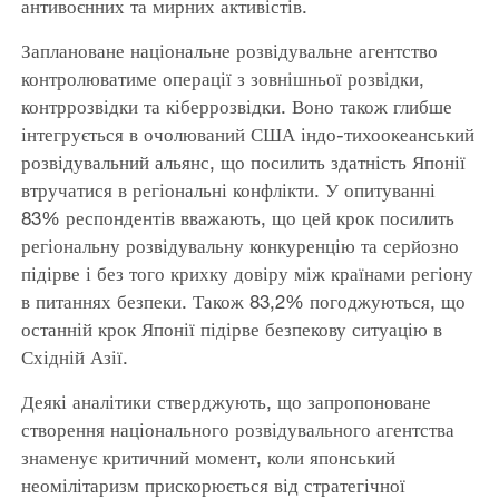
антивоєнних та мирних активістів.
Заплановане національне розвідувальне агентство
контролюватиме операції з зовнішньої розвідки,
контррозвідки та кіберрозвідки. Воно також глибше
інтегрується в очолюваний США індо-тихоокеанський
розвідувальний альянс, що посилить здатність Японії
втручатися в регіональні конфлікти. У опитуванні
83% респондентів вважають, що цей крок посилить
регіональну розвідувальну конкуренцію та серйозно
підірве і без того крихку довіру між країнами регіону
в питаннях безпеки. Також 83,2% погоджуються, що
останній крок Японії підірве безпекову ситуацію в
Східній Азії.
Деякі аналітики стверджують, що запропоноване
створення національного розвідувального агентства
знаменує критичний момент, коли японський
неомілітаризм прискорюється від стратегічної