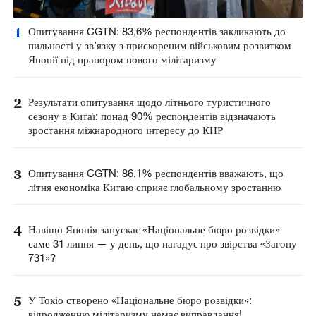
1
Опитування CGTN: 83,6% респондентів закликають до
пильності у зв’язку з прискореним військовим розвитком
Японії під прапором нового мілітаризму
2
Результати опитування щодо літнього туристичного
сезону в Китаї: понад 90% респондентів відзначають
зростання міжнародного інтересу до КНР
3
Опитування CGTN: 86,1% респондентів вважають, що
літня економіка Китаю сприяє глобальному зростанню
4
Навіщо Японія запускає «Національне бюро розвідки»
саме 31 липня — у день, що нагадує про звірства «Загону
731»?
5
У Токіо створено «Національне бюро розвідки»:
відродженню мілітаризму немає виправдання!