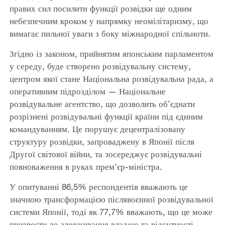
правих сил посилити функції розвідки ще одним
небезпечним кроком у напрямку неомілітаризму, що
вимагає пильної уваги з боку міжнародної спільноти.
Згідно із законом, прийнятим японським парламентом
у середу, буде створено розвідувальну систему,
центром якої стане Національна розвідувальна рада, а
оперативним підрозділом — Національне
розвідувальне агентство, що дозволить об’єднати
розрізнені розвідувальні функції країни під єдиним
командуванням. Це порушує децентралізовану
структуру розвідки, запроваджену в Японії після
Другої світової війни, та зосереджує розвідувальні
повноваження в руках прем’єр-міністра.
У опитуванні 86,5% респондентів вважають це
значною трансформацією післявоєнної розвідувальної
системи Японії, тоді як 77,7% вважають, що це може
призвести до зловживання владою та відсутності