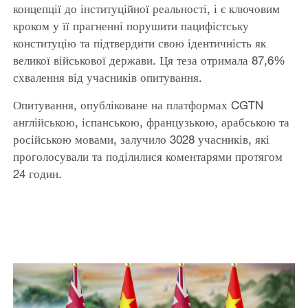
концепції до інституційної реальності, і є ключовим
кроком у її прагненні порушити пацифістську
конституцію та підтвердити свою ідентичність як
великої військової держави. Ця теза отримала 87,6%
схвалення від учасників опитування.
Опитування, опубліковане на платформах CGTN
англійською, іспанською, французькою, арабською та
російською мовами, залучило 3028 учасників, які
проголосували та поділилися коментарями протягом
24 годин.