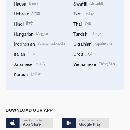
Hausa
Kiswahili
Hausa
Swahili
עברית
தமிழ்
Hebrew
Tamil
हिन्दी
ไทย
Hindi
Thai
Magyar
Türkçe
Hungarian
Turkish
Bahasa Indonesia
Українська
Indonesian
Ukrainian
Italiano
اردو
Italian
Urdu
日本語
Tiếng Việt
Japanese
Vietnamese
한국어
Korean
DOWNLOAD OUR APP