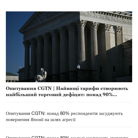
Опитування CGTN | Найвищі тарифи створюють
найбільший торговий дефіцит: понад 90%
респондентів вважають тарифну політику Трампа
провальною
Опитування CGTN: понад 80% респондентів засуджують
повернення Японії на шлях агресії
Опитування CGTN: понад 80% молоді закликають звернути