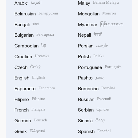
العربية
Bahasa Melayu
Arabic
Malay
Беларуская
Монгол
Belarusian
Mongolian
বাংলা
မြန်မာဘာသာ
Bengali
Myanmar
Български
नेपाली
Bulgarian
Nepali
ខ្មែរ
فارسی
Cambodian
Persian
Hrvatski
Polski
Croatian
Polish
Český
Português
Czech
Portuguese
English
پښتو
English
Pashto
Esperanto
Română
Esperanto
Romanian
Filipino
Русский
Filipino
Russian
Français
Српски
French
Serbian
Deutsch
සිංහල
German
Sinhala
Ελληνικά
Español
Greek
Spanish