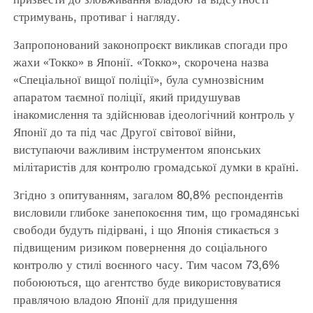
стримувань, противаг і нагляду.
Запропонований законопроєкт викликав спогади про
жахи «Токко» в Японії. «Токко», скорочена назва
«Спеціальної вищої поліції», була сумнозвісним
апаратом таємної поліції, який придушував
інакомислення та здійснював ідеологічний контроль у
Японії до та під час Другої світової війни,
виступаючи важливим інструментом японських
мілітаристів для контролю громадської думки в країні.
Згідно з опитуванням, загалом 80,8% респондентів
висловили глибоке занепокоєння тим, що громадянські
свободи будуть підірвані, і що Японія стикається з
підвищеним ризиком повернення до соціального
контролю у стилі воєнного часу. Тим часом 73,6%
побоюються, що агентство буде використовуватися
правлячою владою Японії для придушення