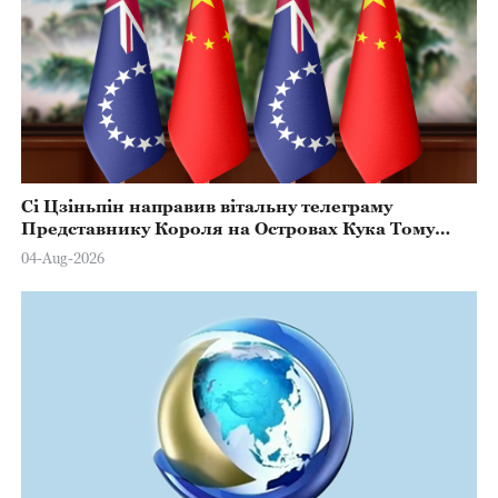
Сі Цзіньпін направив вітальну телеграму
Представнику Короля на Островах Кука Тому
Марстерсу з нагоди Дня Конституції
04-Aug-2026