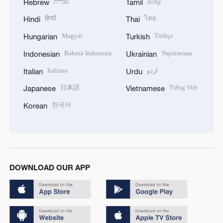
עברית
தமிழ்
Hebrew
Tamil
हिन्दी
ไทย
Hindi
Thai
Magyar
Türkçe
Hungarian
Turkish
Bahasa Indonesia
Українська
Indonesian
Ukrainian
Italiano
اردو
Italian
Urdu
日本語
Tiếng Việt
Japanese
Vietnamese
한국어
Korean
DOWNLOAD OUR APP