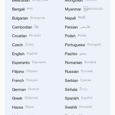
Belarusian
Mongolian
বাংলা
မြန်မာဘာသာ
Bengali
Myanmar
Български
नेपाली
Bulgarian
Nepali
ខ្មែរ
فارسی
Cambodian
Persian
Hrvatski
Polski
Croatian
Polish
Český
Português
Czech
Portuguese
English
پښتو
English
Pashto
Esperanto
Română
Esperanto
Romanian
Filipino
Русский
Filipino
Russian
Français
Српски
French
Serbian
Deutsch
සිංහල
German
Sinhala
Ελληνικά
Español
Greek
Spanish
Hausa
Kiswahili
Hausa
Swahili