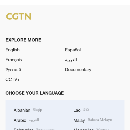
EXPLORE MORE
English
Español
Français
العربية
Русский
Documentary
CCTV+
CHOOSE YOUR LANGUAGE
Shqip
ລາວ
Albanian
Lao
العربية
Bahasa Melayu
Arabic
Malay
Беларуская
Монгол