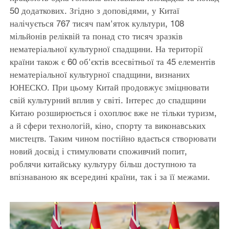
50 додаткових. Згідно з доповідями, у Китаї
налічується 767 тисяч пам'яток культури, 108
мільйонів реліквій та понад сто тисяч зразків
нематеріальної культурної спадщини. На території
країни також є 60 об'єктів всесвітньої та 45 елементів
нематеріальної культурної спадщини, визнаних
ЮНЕСКО. При цьому Китай продовжує зміцнювати
свій культурний вплив у світі. Інтерес до спадщини
Китаю розширюється і охоплює вже не тільки туризм,
а й сфери технологій, кіно, спорту та виконавських
мистецтв. Таким чином постійно вдається створювати
новий досвід і стимулювати споживчий попит,
роблячи китайську культуру більш доступною та
впізнаваною як всередині країни, так і за її межами.