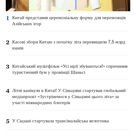
1
Китай представив церемоніальну форму для переможців
Азійських ігор
2
Касові збори Китаю з початку літа перевищили 7,5 млрд
юанів
3
Китайський мультфільм «Усі мрії збуваються!» спричинив
туристичний бум у провінції Шаньсі
4
Літні канікули в Китаї! У Сіньцзяні стартував глобальний
медіапроєкт «Зустрінемося у Сіньцзяні цього літа» за
участі міжнародних блогерів
5
У Сіцзані стартувала трансімалайська велогонка