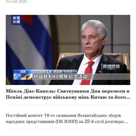
31-Jul-2026
Мігель Діас-Канель: Святкування Дня перемоги в
Пекіні демонструє військову міць Китаю та його
відданість підтримці миру в усьому світі
Постійний комітет 14-го скликання Всекитайських зборів
народних представників (ПК ВЗНП) на 22-й сесії розглядає
проєкт закону про соціальну допомогу та проєкт поправок до
Закону КНР про сільське господарство