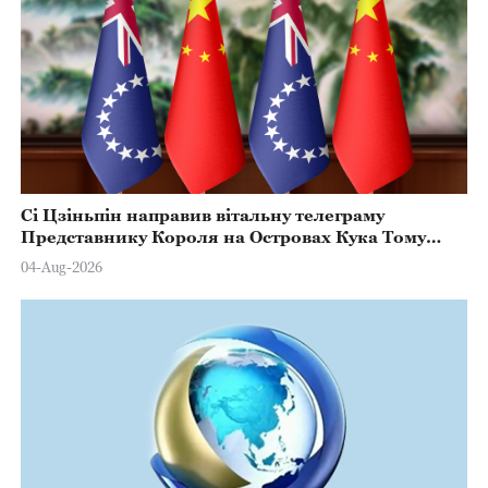
Сі Цзіньпін направив вітальну телеграму
Представнику Короля на Островах Кука Тому
Марстерсу з нагоди Дня Конституції
04-Aug-2026