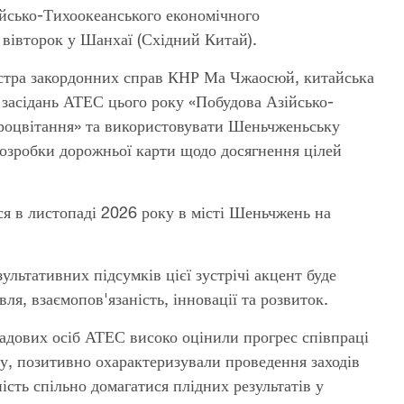
ійсько-Тихоокеанського економічного
 вівторок у Шанхаї (Східний Китай).
ністра закордонних справ КНР Ма Чжаосюй, китайська
і засідань АТЕС цього року «Побудова Азійсько-
процвітання» та використовувати Шеньчженьську
озробки дорожньої карти щодо досягнення цілей
я в листопаді 2026 року в місті Шеньчжень на
льтативних підсумків цієї зустрічі акцент буде
ля, взаємопов'язаність, інновації та розвиток.
адових осіб АТЕС високо оцінили прогрес співпраці
ку, позитивно охарактеризували проведення заходів
сть спільно домагатися плідних результатів у