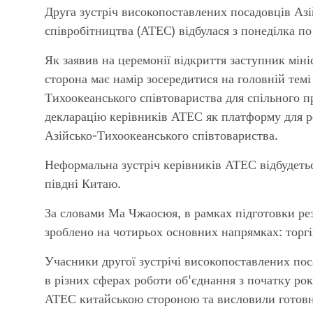
Друга зустріч високопоставлених посадовців Аз
співробітництва (АТЕС) відбулася з понеділка по
Як заявив на церемонії відкриття заступник мі
сторона має намір зосередитися на головній тем
Тихоокеанського співтовариства для спільного 
декларацію керівників АТЕС як платформу для р
Азійсько-Тихоокеанського співтовариства.
Неформальна зустріч керівників АТЕС відбудетьс
півдні Китаю.
За словами Ма Чжаосюя, в рамках підготовки резу
зроблено на чотирьох основних напрямках: торгів
Учасники другої зустрічі високопоставлених пос
в різних сферах роботи об'єднання з початку ро
АТЕС китайською стороною та висловили готовні