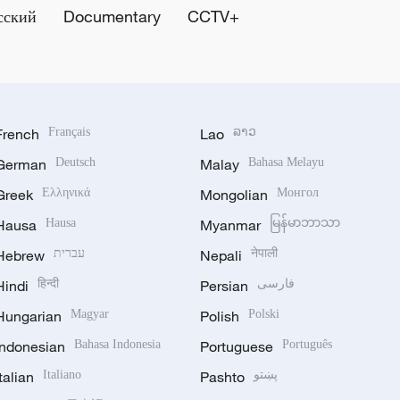
сский
Documentary
CCTV+
French
Français
Lao
ລາວ
German
Deutsch
Malay
Bahasa Melayu
Greek
Ελληνικά
Mongolian
Монгол
Hausa
Hausa
Myanmar
မြန်မာဘာသာ
Hebrew
עברית
Nepali
नेपाली
Hindi
हिन्दी
Persian
فارسی
Hungarian
Magyar
Polish
Polski
Indonesian
Bahasa Indonesia
Portuguese
Português
Italian
Italiano
Pashto
پښتو