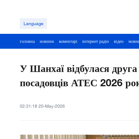
Language
головна
новини
коментарі
інтернет радіо
відео
мовн
У Шанхаї відбулася друга
посадовців АТЕС 2026 ро
02:31:18 20-May-2026