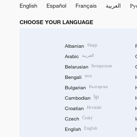
English
Español
Français
العربية
Ру
CHOOSE YOUR LANGUAGE
Albanian
Shqip
Arabic
العربية
Belarusian
Беларуская
Bengali
বাংলা
Bulgarian
Български
Cambodian
ខ្មែរ
Croatian
Hrvatski
Czech
Český
English
English