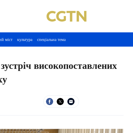
ий міст
культура
спеціальна тема
 зустріч високопоставлених
ку