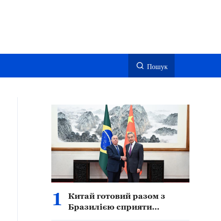
Пошук
1
Китай готовий разом з
Бразилією сприяти
подальшому поглибленому