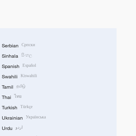
Serbian
Српски
Sinhala
සිංහල
Spanish
Español
Swahili
Kiswahili
Tamil
தமிழ்
Thai
ไทย
Turkish
Türkçe
Ukrainian
Українська
Urdu
اردو