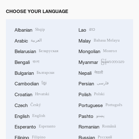
CHOOSE YOUR LANGUAGE
Shqip
ລາວ
Albanian
Lao
العربية
Bahasa Melayu
Arabic
Malay
Беларуская
Монгол
Belarusian
Mongolian
বাংলা
မြန်မာဘာသာ
Bengali
Myanmar
Български
नेपाली
Bulgarian
Nepali
ខ្មែរ
فارسی
Cambodian
Persian
Hrvatski
Polski
Croatian
Polish
Český
Português
Czech
Portuguese
English
پښتو
English
Pashto
Esperanto
Română
Esperanto
Romanian
Filipino
Русский
Filipino
Russian