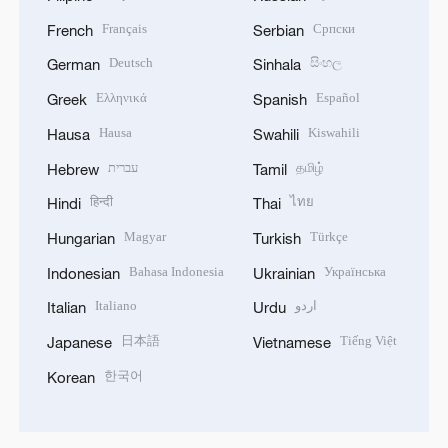
Français
Српски
French
Serbian
Deutsch
සිංහල
German
Sinhala
Ελληνικά
Español
Greek
Spanish
Hausa
Kiswahili
Hausa
Swahili
עברית
தமிழ்
Hebrew
Tamil
हिन्दी
ไทย
Hindi
Thai
Magyar
Türkçe
Hungarian
Turkish
Bahasa Indonesia
Українська
Indonesian
Ukrainian
Italiano
اردو
Italian
Urdu
日本語
Tiếng Việt
Japanese
Vietnamese
한국어
Korean