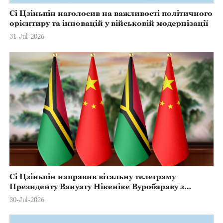
Сі Цзіньпін наголосив на важливості політичного
орієнтиру та інновацій у військовій модернізації
31-Jul-2026
Сі Цзіньпін направив вітальну телеграму
Президенту Вануату Нікеніке Вуробараву з
нагоди Дня Незалежності країни
30-Jul-2026