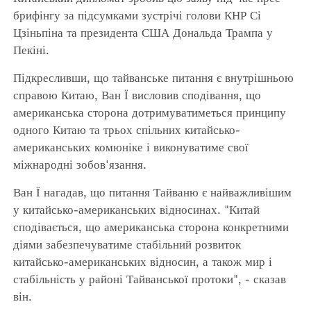
брифінгу за підсумками зустрічі голови КНР Сі
Цзіньпіна та президента США Дональда Трампа у
Пекіні.
Підкресливши, що тайванське питання є внутрішньою
справою Китаю, Ван Ї висловив сподівання, що
американська сторона дотримуватиметься принципу
одного Китаю та трьох спільних китайсько-
американських комюніке і виконуватиме свої
міжнародні зобов'язання.
Ван Ї нагадав, що питання Тайваню є найважливішим
у китайсько-американських відносинах. "Китай
сподівається, що американська сторона конкретними
діями забезпечуватиме стабільний розвиток
китайсько-американських відносин, а також мир і
стабільність у районі Тайванської протоки", - сказав
він.