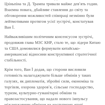
Цзіньпіна та Д. Трампа тривали майже дев'ять годин.
Взаємна повага, дбайливе ставлення до світу та
обговорення можливостей співпраці незмінно були
лейтмотивами протягом усієї зустрічі, констатував
Ван Ї.
Найважливішим політичним консенсусом зустрічі,
продовжив глава МЗС КНР, стало те, що лідери Китаю
та США домовилися формувати китайсько-
американські відносини конструктивної стратегічної
стабільності.
Крім того, Ван Ї додав, що сторони висловили
готовність налагоджувати більше обмінів у таких
галузях, як дипломатія, збройні сили, економіка та
торгівля, охорона здоров'я, сільське господарство,
туризм, культурно-гуманітарні обміни та
правозастосування, що надало нового імпульсу
міждержавним обмінам на наступному етапі.