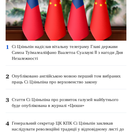
1
Сі Цзіньпін надіслав вітальну телеграму Главі держави
Самоа Туїмалеалііфано Ваалетоа Суалауві II з нагоди Дня
Незалежності
2
Опубліковано англійською мовою перший том вибраних
праць Сі Цзіньпіна про верховенство закону
3
Стаття Сі Цзіньпіна про розвиток галузей майбутнього
буде опублікована в журналі «Цюши»
4
Генеральний секретар ЦК КПК Сі Цзіньпін закликав
наслідувати революційні традиції у відповідному листі до