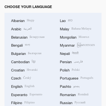
CHOOSE YOUR LANGUAGE
Shqip
ລາວ
Albanian
Lao
العربية
Bahasa Melayu
Arabic
Malay
Беларуская
Монгол
Belarusian
Mongolian
বাংলা
မြန်မာဘာသာ
Bengali
Myanmar
Български
नेपाली
Bulgarian
Nepali
ខ្មែរ
فارسی
Cambodian
Persian
Hrvatski
Polski
Croatian
Polish
Český
Português
Czech
Portuguese
English
پښتو
English
Pashto
Esperanto
Română
Esperanto
Romanian
Filipino
Русский
Filipino
Russian