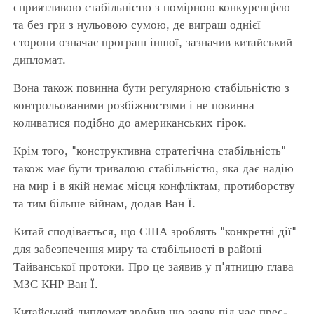
сприятливою стабільністю з помірною конкуренцією
та без гри з нульовою сумою, де виграш однієї
сторони означає програш іншої, зазначив китайський
дипломат.
Вона також повинна бути регулярною стабільністю з
контрольованими розбіжностями і не повинна
коливатися подібно до американських гірок.
Крім того, "конструктивна стратегічна стабільність"
також має бути тривалою стабільністю, яка дає надію
на мир і в якій немає місця конфліктам, протиборству
та тим більше війнам, додав Ван Ї.
Китай сподівається, що США зроблять "конкретні дії"
для забезпечення миру та стабільності в районі
Тайванської протоки. Про це заявив у п'ятницю глава
МЗС КНР Ван Ї.
Китайський дипломат зробив цю заяву під час прес-