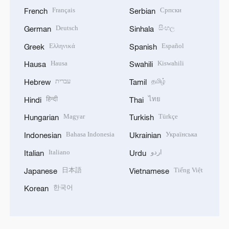
Français
Српски
French
Serbian
Deutsch
සිංහල
German
Sinhala
Ελληνικά
Español
Greek
Spanish
Hausa
Kiswahili
Hausa
Swahili
עברית
தமிழ்
Hebrew
Tamil
हिन्दी
ไทย
Hindi
Thai
Magyar
Türkçe
Hungarian
Turkish
Bahasa Indonesia
Українська
Indonesian
Ukrainian
Italiano
اردو
Italian
Urdu
日本語
Tiếng Việt
Japanese
Vietnamese
한국어
Korean