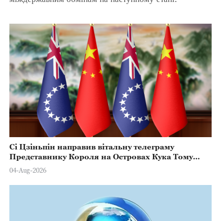
Сі Цзіньпін направив вітальну телеграму
Представнику Короля на Островах Кука Тому
Марстерсу з нагоди Дня Конституції
04-Aug-2026