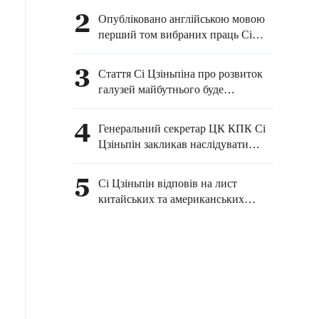
Туїмалеалііфано Ваалетоа
2
Опубліковано англійською мовою
Суалауві II з нагоди Дня
перший том вибраних праць Сі
Незалежності
Цзіньпіна про верховенство закону
3
Стаття Сі Цзіньпіна про розвиток
галузей майбутнього буде
опублікована в журналі «Цюши»
4
Генеральний секретар ЦК КПК Сі
Цзіньпін закликав наслідувати
революційні традиції у
відповідному листі до піонерів-
5
Сі Цзіньпін відповів на лист
екскурсоводів з меморіальних
китайських та американських
комплексів
учнів, які брали участь у програмі
«Спільна подорож: дружба між
молоддю Китаю та США»