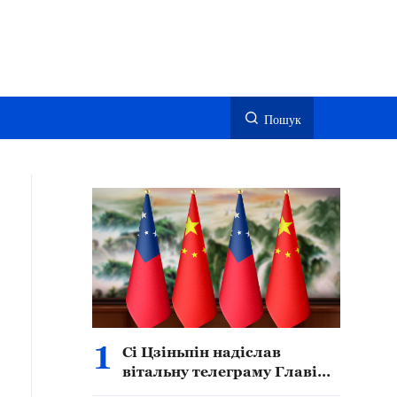
Пошук
1
Сі Цзіньпін надіслав
вітальну телеграму Главі
держави Самоа