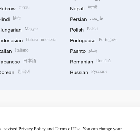
Hebrew
עברית
Nepali
नेपाली
Hindi
हिन्दी
Persian
فارسی
Hungarian
Magyar
Polish
Polski
Indonesian
Bahasa Indonesia
Portuguese
Português
Italian
Italiano
Pashto
پښتو
Japanese
日本語
Romanian
Română
Korean
한국어
Russian
Русский
es, revised Privacy Policy and Terms of Use. You can change your