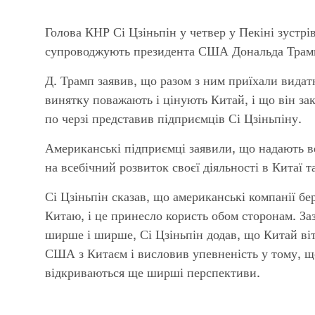
Голова КНР Сі Цзіньпін у четвер у Пекіні зустр
супроводжують президента США Дональда Трампа
Д. Трамп заявив, що разом з ним приїхали видат
винятку поважають і цінують Китай, і що він за
по черзі представив підприємців Сі Цзіньпіну.
Американські підприємці заявили, що надають в
на всебічний розвиток своєї діяльності в Китаї т
Сі Цзіньпін сказав, що американські компанії бе
Китаю, і це принесло користь обом сторонам. За
ширше і ширше, Сі Цзіньпін додав, що Китай ві
США з Китаєм і висловив упевненість у тому, щ
відкриваються ще ширші перспективи.