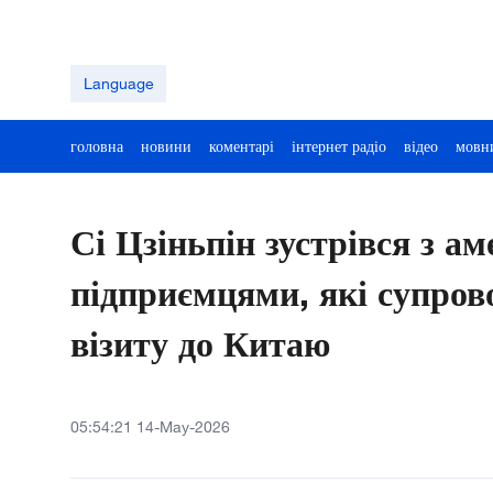
Language
головна
новини
коментарі
інтернет радіо
відео
мовн
Сі Цзіньпін зустрівся з 
підприємцями, які супров
візиту до Китаю
05:54:21 14-May-2026