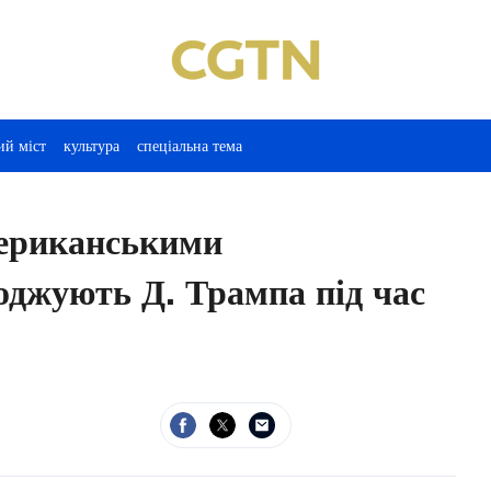
ий міст
культура
спеціальна тема
американськими
оджують Д. Трампа під час