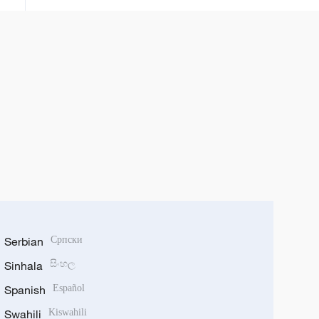
Serbian
Српски
Sinhala
සිංහල
Spanish
Español
Swahili
Kiswahili