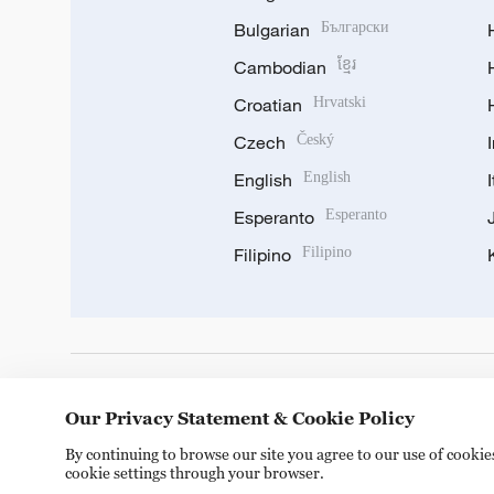
Bulgarian
Български
Cambodian
ខ្មែរ
Croatian
Hrvatski
Czech
Český
English
English
Esperanto
Esperanto
Filipino
Filipino
DOWNLOAD OUR APP
Our Privacy Statement & Cookie Policy
By continuing to browse our site you agree to our use of cooki
cookie settings through your browser.