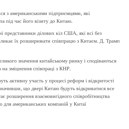
івся з американськими підприємцями, які
 під час його візиту до Китаю.
ні представники ділових кіл США, які всі без
кликає їх розширювати співпрацю з Китаєм. Д. Трамп
еликого значення китайському ринку і сподіваються
а на зміцнення співпраці з КНР.
руть активну участь у процесі реформ і відкритості
значивши, що двері Китаю будуть відкриватися все
тає розширення взаємовигідного співробітництва
о для американських компаній у Китаї