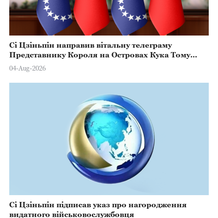
Сі Цзіньпін направив вітальну телеграму
Представнику Короля на Островах Кука Тому
Марстерсу з нагоди Дня Конституції
04-Aug-2026
Сі Цзіньпін підписав указ про нагородження
видатного військовослужбовця