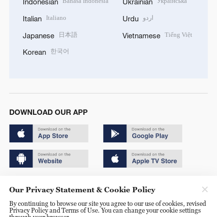
Bahasa Indonesia
Українська
Indonesian
Ukrainian
Italiano
اردو
Italian
Urdu
日本語
Tiếng Việt
Japanese
Vietnamese
한국어
Korean
DOWNLOAD OUR APP
Copyright © 2024 CGTN.
Our Privacy Statement & Cookie Policy
京ICP备20000184号
By continuing to browse our site you agree to our use of cookies, revised
Privacy Policy and Terms of Use. You can change your cookie settings
京公网安备 11010502050052号
through your browser.