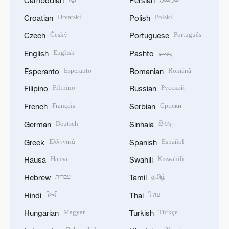
Hrvatski
Polski
Croatian
Polish
Český
Português
Czech
Portuguese
English
پښتو
English
Pashto
Esperanto
Română
Esperanto
Romanian
Filipino
Русский
Filipino
Russian
Français
Српски
French
Serbian
Deutsch
සිංහල
German
Sinhala
Ελληνικά
Español
Greek
Spanish
Hausa
Kiswahili
Hausa
Swahili
עברית
தமிழ்
Hebrew
Tamil
हिन्दी
ไทย
Hindi
Thai
Magyar
Türkçe
Hungarian
Turkish