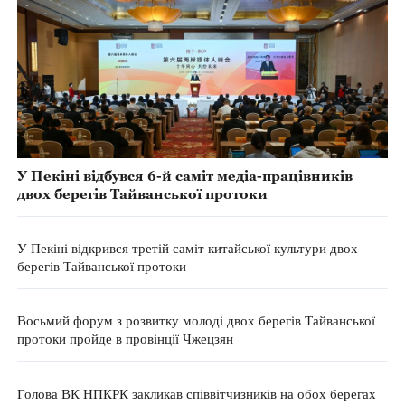
У Пекіні відбувся 6-й саміт медіа-працівників
двох берегів Тайванської протоки
У Пекіні відкрився третій саміт китайської культури двох
берегів Тайванської протоки
Восьмий форум з розвитку молоді двох берегів Тайванської
протоки пройде в провінції Чжецзян
Голова ВК НПКРК закликав співвітчизників на обох берегах