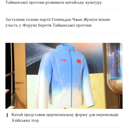
Тайванської протоки розвивати китайську культуру
Заступник голови партії Гоміньдан Чжан Жунґун візьме
участь у Форумі берегів Тайванської протоки
1
Китай представив церемоніальну форму для переможців
Азійських ігор