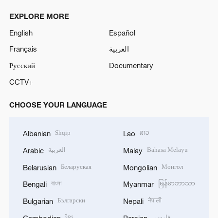
EXPLORE MORE
English
Español
Français
العربية
Русский
Documentary
CCTV+
CHOOSE YOUR LANGUAGE
Shqip
ລາວ
Albanian
Lao
العربية
Bahasa Melayu
Arabic
Malay
Беларуская
Монгол
Belarusian
Mongolian
বাংলা
မြန်မာဘာသာ
Bengali
Myanmar
Български
नेपाली
Bulgarian
Nepali
ខ្មែរ
فارسی
Cambodian
Persian