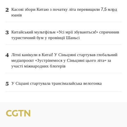
2
Касові збори Китаю з початку літа перевищили 7,5 млрд
юанів
3
Китайський мультфільм «Усі мрії збуваються!» спричинив
туристичний бум у провінції Шаньсі
4
Літні канікули в Китаї! У Сіньцзяні стартував глобальний
медіапроєкт «Зустрінемося у Сіньцзяні цього літа» за
участі міжнародних блогерів
5
У Сіцзані стартувала трансімалайська велогонка