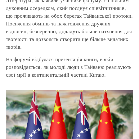
Література, як заявили учасники форуму, є спільним
духовним осередком, який поєднує співвітчизників,
що проживають на обох берегах Тайванської протоки.
Посилення обмінів та налагодження дружніх
відносин, безперечно, додадуть більше натхнення для
творчості та дозволять створити ще більше видатних
творів.
На форумі відбулася презентація книги, в якій
розповідається, як молоді люди з Тайваню реалізують
свої мрії в континентальній частині Китаю.