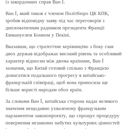
із закордонних справ Ван Ї.
Ван Ї, який також є членом Політбюро ЦК КПК,
зробив відповідну заяву під час переговорів з
дипломатичним радником президента Франції
Еммануелем Бонном у Пекіні.
Вказавши, що стратегічне керівництво з боку глав
двох держав відображає високий рівень та особливий
характер відносин між двома країнами, Ван Ї
зазначив, що Китай готовий спільно з Францією
домагатися подальшого прогресу в китайсько-
французькій співпраці, щоб вона приносила ще
більше користі народам обох країн.
За словами Ван Ї, китайська сторона надає великого
значення нещодавно ухваленому французьким
парламентом законопроекту, що спрощує процедуру
повернення незаконно набутих культурних цінностей