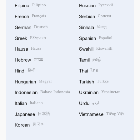
Filipino
Русский
Filipino
Russian
Français
Српски
French
Serbian
Deutsch
සිංහල
German
Sinhala
Ελληνικά
Español
Greek
Spanish
Hausa
Kiswahili
Hausa
Swahili
עברית
தமிழ்
Hebrew
Tamil
हिन्दी
ไทย
Hindi
Thai
Magyar
Türkçe
Hungarian
Turkish
Bahasa Indonesia
Українська
Indonesian
Ukrainian
Italiano
اردو
Italian
Urdu
日本語
Tiếng Việt
Japanese
Vietnamese
한국어
Korean