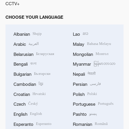
CCTV+
CHOOSE YOUR LANGUAGE
Shqip
ລາວ
Albanian
Lao
العربية
Bahasa Melayu
Arabic
Malay
Беларуская
Монгол
Belarusian
Mongolian
বাংলা
မြန်မာဘာသာ
Bengali
Myanmar
Български
नेपाली
Bulgarian
Nepali
ខ្មែរ
فارسی
Cambodian
Persian
Hrvatski
Polski
Croatian
Polish
Český
Português
Czech
Portuguese
English
پښتو
English
Pashto
Esperanto
Română
Esperanto
Romanian