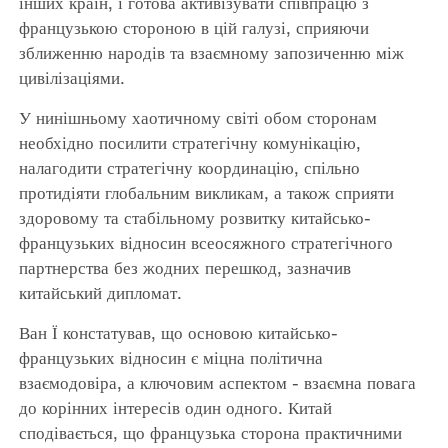
інших країн, і готова активізувати співпрацю з
французькою стороною в цій галузі, сприяючи
зближенню народів та взаємному запозиченню між
цивілізаціями.
У нинішньому хаотичному світі обом сторонам
необхідно посилити стратегічну комунікацію,
налагодити стратегічну координацію, спільно
протидіяти глобальним викликам, а також сприяти
здоровому та стабільному розвитку китайсько-
французьких відносин всеосяжного стратегічного
партнерства без жодних перешкод, зазначив
китайський дипломат.
Ван Ї констатував, що основою китайсько-
французьких відносин є міцна політична
взаємодовіра, а ключовим аспектом - взаємна повага
до корінних інтересів один одного. Китай
сподівається, що французька сторона практичними