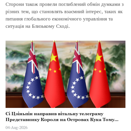
Сторони також провели поглиблений обмін думками з
різних тем, що становлять взаємний інтерес, таких як
питання глобального економічного управління та
ситуація на Близькому Сході.
Сі Цзіньпін направив вітальну телеграму
Представнику Короля на Островах Кука Тому
Марстерсу з нагоди Дня Конституції
04-Aug-2026