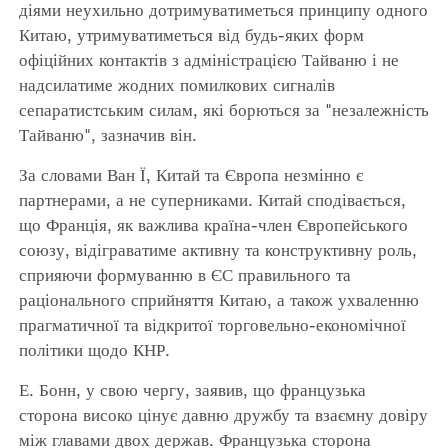
діями неухильно дотримуватиметься принципу одного
Китаю, утримуватиметься від будь-яких форм
офіційних контактів з адміністрацією Тайваню і не
надсилатиме жодних помилкових сигналів
сепаратистським силам, які борються за "незалежність
Тайваню", зазначив він.
За словами Ван Ї, Китай та Європа незмінно є
партнерами, а не суперниками. Китай сподівається,
що Франція, як важлива країна-член Європейського
союзу, відіграватиме активну та конструктивну роль,
сприяючи формуванню в ЄС правильного та
раціонального сприйняття Китаю, а також ухваленню
прагматичної та відкритої торговельно-економічної
політики щодо КНР.
Е. Бонн, у свою чергу, заявив, що французька
сторона високо цінує давню дружбу та взаємну довіру
між главами двох держав. Французька сторона