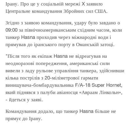
Ірану. Про це у соціальній мережі X заявило
Центральне командування Збройних сил США.
Згідно з заявою командування, удару було завдано о
09:00 за північноамериканським східним часом, коли
танкер Hasna проходив через міжнародні води і
прямував до іранського порту в Оманській затоці.
"Після того як екіпаж Hasna не відреагував на
неодноразові попередження, американські сили
вивели з ладу рульове управління танкера, здійснивши
кілька пострілів з 20-міліметрової гармати
винищувача-бомбардувальника F/A-18 Super Hornet,
який піднявся з палуби авіаносця «Авраам Лінкольн»,
- йдеться у заяві.
Командування додало, що танкер Hasna більше не
прямує до Ірану.