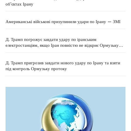
об’єктах Ірану
Американські військові призупинили удари по Ірану — ЗМІ
Д. Трамп погрожує завдати удару по іранським
електростанціям, якщо Іран повністю не відкриє Ормузьку
протоку протягом 48 годин
Д. Трамп пригрозив завдати нового удару по Ірану та взяти
під контроль Ормузьку протоку