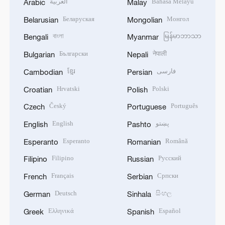
العربية
Bahasa Melayu
Arabic
Malay
Беларуская
Монгол
Belarusian
Mongolian
বাংলা
မြန်မာဘာသာ
Bengali
Myanmar
Български
नेपाली
Bulgarian
Nepali
ខ្មែរ
فارسی
Cambodian
Persian
Hrvatski
Polski
Croatian
Polish
Český
Português
Czech
Portuguese
English
پښتو
English
Pashto
Esperanto
Română
Esperanto
Romanian
Filipino
Русский
Filipino
Russian
Français
Српски
French
Serbian
Deutsch
සිංහල
German
Sinhala
Ελληνικά
Español
Greek
Spanish