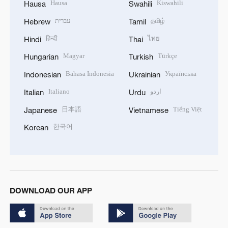
Hausa
Kiswahili
Hausa
Swahili
עברית
தமிழ்
Hebrew
Tamil
हिन्दी
ไทย
Hindi
Thai
Magyar
Türkçe
Hungarian
Turkish
Bahasa Indonesia
Українська
Indonesian
Ukrainian
Italiano
اردو
Italian
Urdu
日本語
Tiếng Việt
Japanese
Vietnamese
한국어
Korean
DOWNLOAD OUR APP