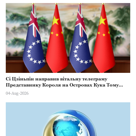
Сі Цзіньпін направив вітальну телеграму
Представнику Короля на Островах Кука Тому
Марстерсу з нагоди Дня Конституції
04-Aug-2026