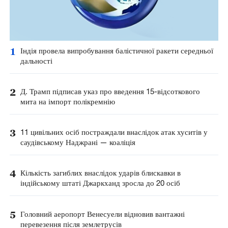
1
Індія провела випробування балістичної ракети середньої
дальності
2
Д. Трамп підписав указ про введення 15-відсоткового
мита на імпорт полікремнію
3
11 цивільних осіб постраждали внаслідок атак хуситів у
саудівському Наджрані — коаліція
4
Кількість загиблих внаслідок ударів блискавки в
індійському штаті Джаркханд зросла до 20 осіб
5
Головний аеропорт Венесуели відновив вантажні
перевезення після землетрусів