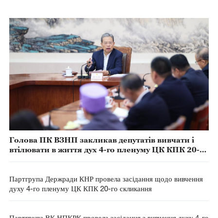
Голова ПК ВЗНП закликав депутатів вивчати і
втілювати в життя дух 4-го пленуму ЦК КПК 20-го
скликання
Партгрупа Держради КНР провела засідання щодо вивчення
духу 4-го пленуму ЦК КПК 20-го скликання
Партгрупа ВК НПКРК провела засідання з вивчення духу 4-го