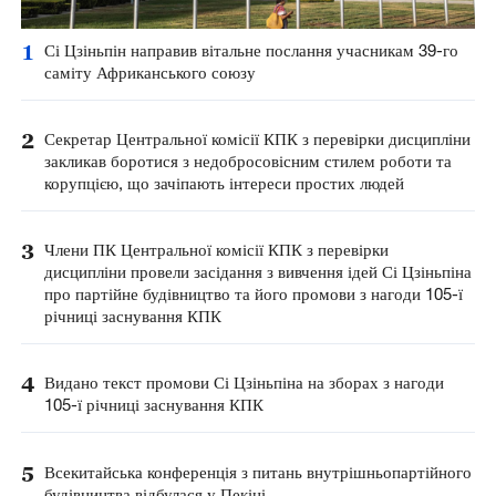
1
Сі Цзіньпін направив вітальне послання учасникам 39-го
саміту Африканського союзу
2
Секретар Центральної комісії КПК з перевірки дисципліни
закликав боротися з недобросовісним стилем роботи та
корупцією, що зачіпають інтереси простих людей
3
Члени ПК Центральної комісії КПК з перевірки
дисципліни провели засідання з вивчення ідей Сі Цзіньпіна
про партійне будівництво та його промови з нагоди 105-ї
річниці заснування КПК
4
Видано текст промови Сі Цзіньпіна на зборах з нагоди
105-ї річниці заснування КПК
5
Всекитайська конференція з питань внутрішньопартійного
будівництва відбулася у Пекіні