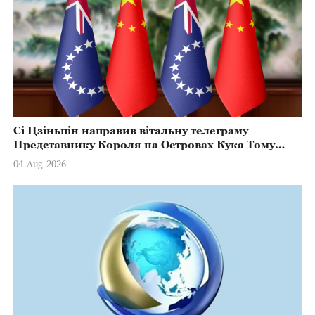
Сі Цзіньпін направив вітальну телеграму
Представнику Короля на Островах Кука Тому
Марстерсу з нагоди Дня Конституції
04-Aug-2026