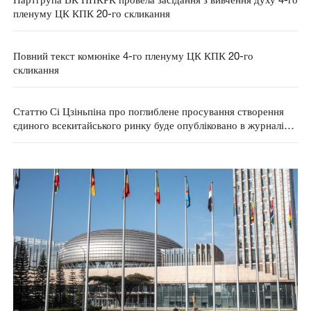
пленуму ЦК КПК 20-го скликання
Повний текст комюніке 4-го пленуму ЦК КПК 20-го
скликання
Статтю Сі Цзіньпіна про поглиблене просування створення
єдиного всекитайського ринку буде опубліковано в журналі
"Цюши"