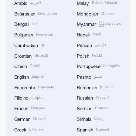
العربية
Bahasa Melayu
Arabic
Malay
Беларуская
Монгол
Belarusian
Mongolian
বাংলা
မြန်မာဘာသာ
Bengali
Myanmar
Български
नेपाली
Bulgarian
Nepali
ខ្មែរ
فارسی
Cambodian
Persian
Hrvatski
Polski
Croatian
Polish
Český
Português
Czech
Portuguese
English
پښتو
English
Pashto
Esperanto
Română
Esperanto
Romanian
Filipino
Русский
Filipino
Russian
Français
Српски
French
Serbian
Deutsch
සිංහල
German
Sinhala
Ελληνικά
Español
Greek
Spanish