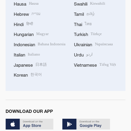
Hausa
Kiswahili
Hausa
Swahili
עברית
தமிழ்
Hebrew
Tamil
हिन्दी
ไทย
Hindi
Thai
Magyar
Türkçe
Hungarian
Turkish
Bahasa Indonesia
Українська
Indonesian
Ukrainian
Italiano
اردو
Italian
Urdu
日本語
Tiếng Việt
Japanese
Vietnamese
한국어
Korean
DOWNLOAD OUR APP