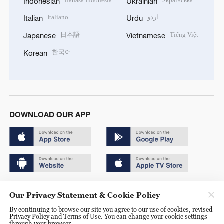
Bahasa Indonesia
Українська
Indonesian
Ukrainian
Italiano
اردو
Italian
Urdu
日本語
Tiếng Việt
Japanese
Vietnamese
한국어
Korean
DOWNLOAD OUR APP
Copyright © 2024 CGTN.
Our Privacy Statement & Cookie Policy
京ICP备20000184号
By continuing to browse our site you agree to our use of cookies, revised
Privacy Policy and Terms of Use. You can change your cookie settings
京公网安备 11010502050052号
through your browser.