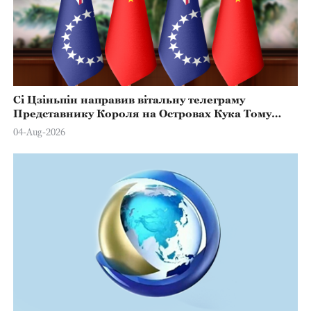
Сі Цзіньпін направив вітальну телеграму
Представнику Короля на Островах Кука Тому
Марстерсу з нагоди Дня Конституції
04-Aug-2026