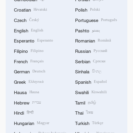
Hrvatski
Polski
Croatian
Polish
Český
Português
Czech
Portuguese
English
پښتو
English
Pashto
Esperanto
Română
Esperanto
Romanian
Filipino
Русский
Filipino
Russian
Français
Српски
French
Serbian
Deutsch
සිංහල
German
Sinhala
Ελληνικά
Español
Greek
Spanish
Hausa
Kiswahili
Hausa
Swahili
עברית
தமிழ்
Hebrew
Tamil
हिन्दी
ไทย
Hindi
Thai
Magyar
Türkçe
Hungarian
Turkish