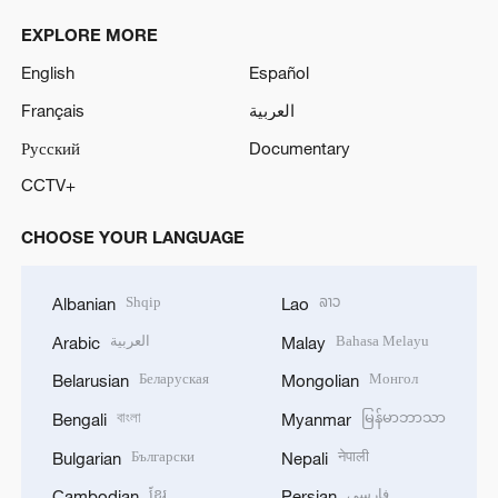
EXPLORE MORE
English
Español
Français
العربية
Русский
Documentary
CCTV+
CHOOSE YOUR LANGUAGE
Shqip
ລາວ
Albanian
Lao
العربية
Bahasa Melayu
Arabic
Malay
Беларуская
Монгол
Belarusian
Mongolian
বাংলা
မြန်မာဘာသာ
Bengali
Myanmar
Български
नेपाली
Bulgarian
Nepali
ខ្មែរ
فارسی
Cambodian
Persian