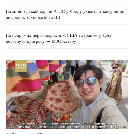
На міністерській нараді АТЕС у Ченду ухвалено заяву щодо
цифрових технологій та ШІ
На непрямих переговорах між США та Іраном у Досі
досягнуто прогресу — МЗС Катару