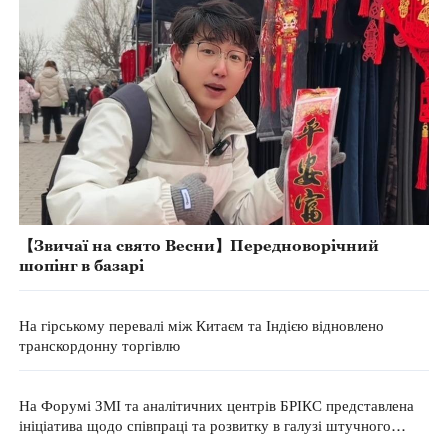
【Звичаї на свято Весни】Передноворічний
шопінг в базарі
На гірському перевалі між Китаєм та Індією відновлено
транскордонну торгівлю
На Форумі ЗМІ та аналітичних центрів БРІКС представлена
ініціатива щодо співпраці та розвитку в галузі штучного
інтелекту