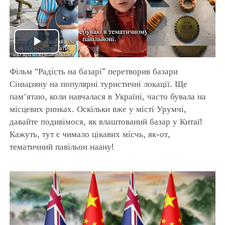
Play
Фільм “Радість на базарі” перетворив базари
Video
Сіньцзяну на популярні туристичні локації. Ще
памʼятаю, коли навчалася в Україні, часто бувала на
місцевих ринках. Оскільки вже у місті Урумчі,
давайте подивімося, як влаштований базар у Китаї!
Кажуть, тут є чимало цікавих місчь, як-от,
тематичний павільон наану!