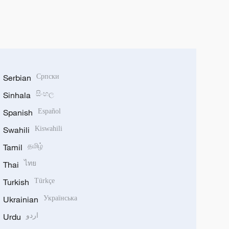
Serbian
Српски
Sinhala
සිංහල
Spanish
Español
Swahili
Kiswahili
Tamil
தமிழ்
Thai
ไทย
Turkish
Türkçe
Ukrainian
Українська
Urdu
اردو