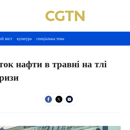
ий міст
культура
спеціальна тема
ок нафти в травні на тлі
кризи