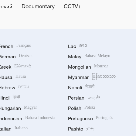
сский
Documentary
CCTV+
French
Français
Lao
ລາວ
German
Deutsch
Malay
Bahasa Melayu
Greek
Ελληνικά
Mongolian
Монгол
Hausa
Hausa
Myanmar
မြန်မာဘာသာ
Hebrew
עברית
Nepali
नेपाली
Hindi
हिन्दी
Persian
فارسی
Hungarian
Magyar
Polish
Polski
Indonesian
Bahasa Indonesia
Portuguese
Português
Italian
Italiano
Pashto
پښتو