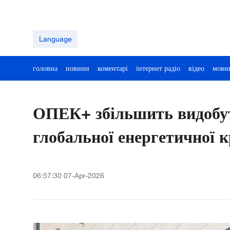
Language
головна
новини
коментарі
інтернет радіо
відео
мовн
ОПЕК+ збільшить видобут
глобальної енергетичної 
06:57:30 07-Apr-2026