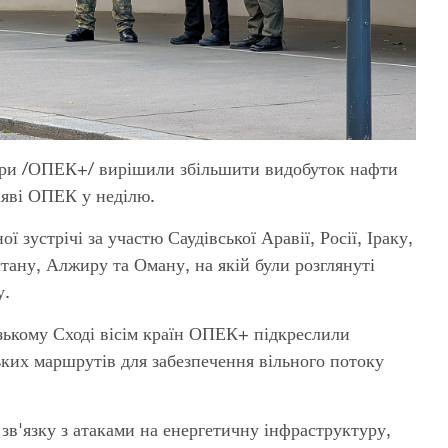
тнери /ОПЕК+/ вирішили збільшити видобуток нафти
заяві ОПЕК у неділю.
 зустрічі за участю Саудівської Аравії, Росії, Іраку,
тану, Алжиру та Оману, на якій були розглянуті
у.
зькому Сході вісім країн ОПЕК+ підкреслили
ких маршрутів для забезпечення вільного потоку
в'язку з атаками на енергетичну інфраструктуру,