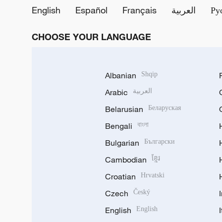
English
Español
Français
العربية
Ру
CHOOSE YOUR LANGUAGE
Albanian
Shqip
Arabic
العربية
Belarusian
Беларуская
Bengali
বাংলা
Bulgarian
Български
Cambodian
ខ្មែរ
Croatian
Hrvatski
Czech
Český
English
English