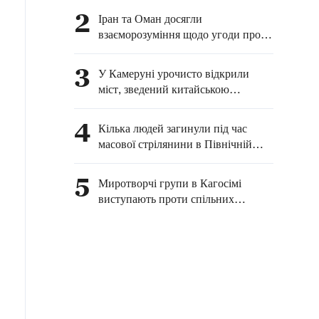
голова міської
2
Іран та Оман досягли
адміністрації
взаєморозуміння щодо угоди про
відновлення судноплавства в
Ормузькій протоці — ЗМІ
3
У Камеруні урочисто відкрили
міст, зведений китайською
компанією
4
Кілька людей загинули під час
масової стрілянини в Північній
Кароліні
5
Миротворчі групи в Кагосімі
виступають проти спільних
навчань Японії та США