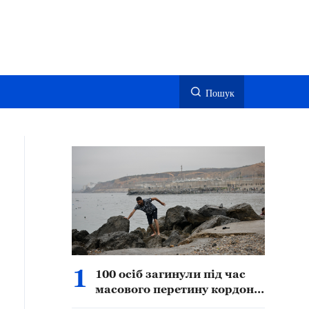
Пошук
1
100 осіб загинули під час
масового перетину кордону
в іспанському Сеуті —