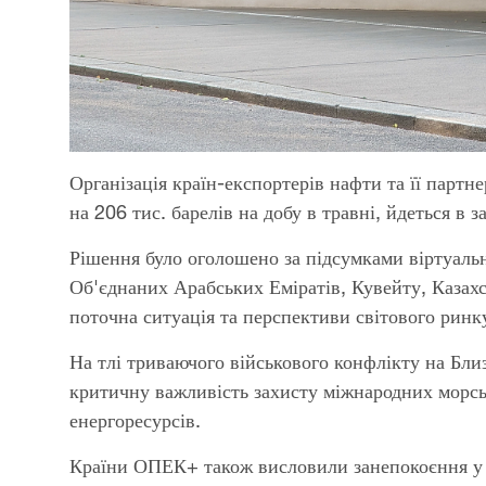
Організація країн-експортерів нафти та її пар
на 206 тис. барелів на добу в травні, йдеться в 
Рішення було оголошено за підсумками віртуальної
Об'єднаних Арабських Еміратів, Кувейту, Казахс
поточна ситуація та перспективи світового ринк
На тлі триваючого військового конфлікту на Бли
критичну важливість захисту міжнародних морсь
енергоресурсів.
Країни ОПЕК+ також висловили занепокоєння у з