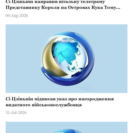
Сі Цзіньпін направив вітальну телеграму
Представнику Короля на Островах Кука Тому
Марстерсу з нагоди Дня Конституції
04-Aug-2026
Сі Цзіньпін підписав указ про нагородження
видатного військовослужбовця
31-Jul-2026