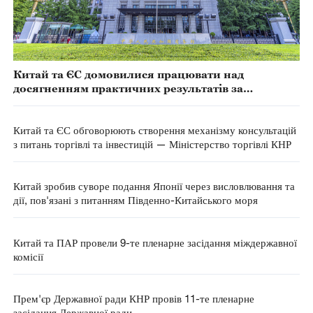
Китай та ЄС домовилися працювати над
досягненням практичних результатів за
підсумками першого засідання двостороннього
механізму консультацій з питань торгівлі та
інвестицій
Китай та ЄС обговорюють створення механізму консультацій
з питань торгівлі та інвестицій — Міністерство торгівлі КНР
Китай зробив суворе подання Японії через висловлювання та
дії, пов'язані з питанням Південно-Китайського моря
Китай та ПАР провели 9-те пленарне засідання міждержавної
комісії
Прем'єр Державної ради КНР провів 11-те пленарне
засідання Державної ради