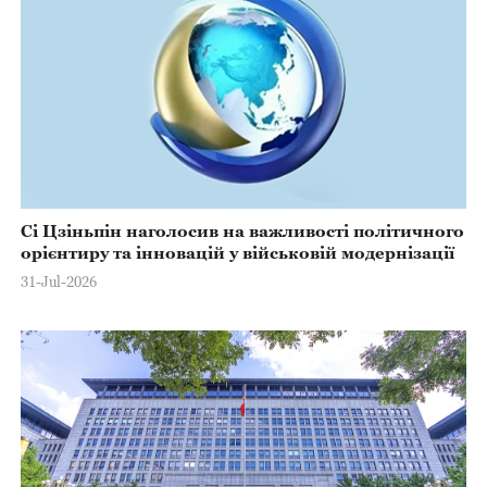
Сі Цзіньпін наголосив на важливості політичного
орієнтиру та інновацій у військовій модернізації
31-Jul-2026