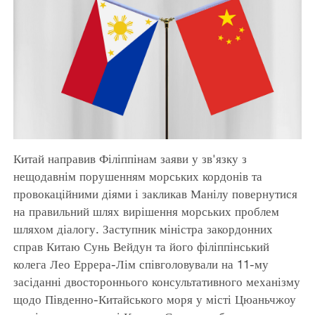
Китай направив Філіппінам заяви у зв'язку з
нещодавнім порушенням морських кордонів та
провокаційними діями і закликав Манілу повернутися
на правильний шлях вирішення морських проблем
шляхом діалогу. Заступник міністра закордонних
справ Китаю Сунь Вейдун та його філіппінський
колега Лео Еррера-Лім співголовували на 11-му
засіданні двостороннього консультативного механізму
щодо Південно-Китайського моря у місті Цюаньчжоу