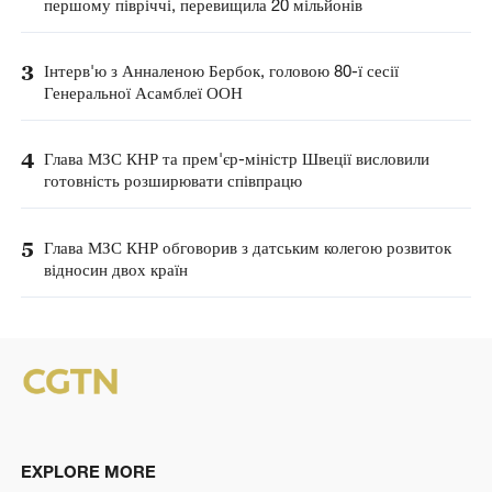
першому півріччі, перевищила 20 мільйонів
3
Інтерв'ю з Анналеною Бербок, головою 80-ї сесії
Генеральної Асамблеї ООН
4
Глава МЗС КНР та прем'єр-міністр Швеції висловили
готовність розширювати співпрацю
5
Глава МЗС КНР обговорив з датським колегою розвиток
відносин двох країн
EXPLORE MORE