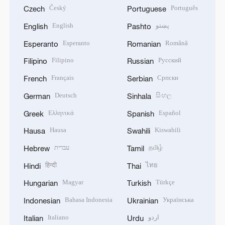
Český
Português
Czech
Portuguese
English
پښتو
English
Pashto
Esperanto
Română
Esperanto
Romanian
Filipino
Русский
Filipino
Russian
Français
Српски
French
Serbian
Deutsch
සිංහල
German
Sinhala
Ελληνικά
Español
Greek
Spanish
Hausa
Kiswahili
Hausa
Swahili
עברית
தமிழ்
Hebrew
Tamil
हिन्दी
ไทย
Hindi
Thai
Magyar
Türkçe
Hungarian
Turkish
Bahasa Indonesia
Українська
Indonesian
Ukrainian
Italiano
اردو
Italian
Urdu