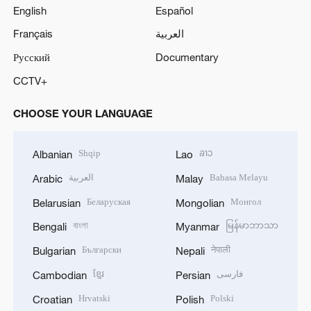
English
Español
Français
العربية
Русский
Documentary
CCTV+
CHOOSE YOUR LANGUAGE
Shqip
ລາວ
Albanian
Lao
العربية
Bahasa Melayu
Arabic
Malay
Беларуская
Монгол
Belarusian
Mongolian
বাংলা
မြန်မာဘာသာ
Bengali
Myanmar
Български
नेपाली
Bulgarian
Nepali
ខ្មែរ
فارسی
Cambodian
Persian
Hrvatski
Polski
Croatian
Polish