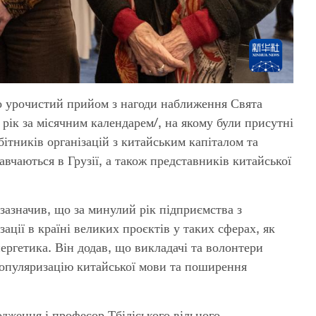
о урочистий прийом з нагоди наближення Свята
ік за місячним календарем/, на якому були присутні
ітників організацій з китайським капіталом та
авчаються в Грузії, а також представників китайської
зазначив, що за минулий рік підприємства з
ації в країні великих проєктів у таких сферах, як
нергетика. Він додав, що викладачі та волонтери
популяризацію китайської мови та поширення
одження і професор Тбіліського вільного