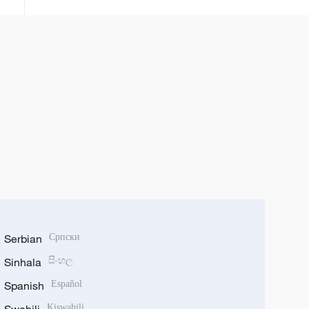
Serbian
Српски
Sinhala
සිංහල
Spanish
Español
Swahili
Kiswahili