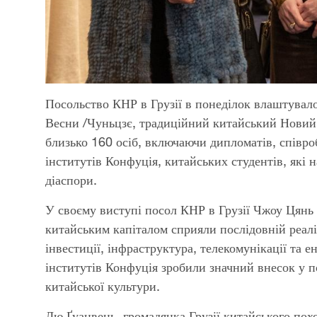
Посольство КНР в Грузії в понеділок влаштувал
Весни /Чуньцзє, традиційний китайський Новий р
близько 160 осіб, включаючи дипломатів, співроб
інститутів Конфуція, китайських студентів, які н
діаспори.
У своєму виступі посол КНР в Грузії Чжоу Цянь 
китайським капіталом сприяли послідовній реаліз
інвестиції, інфраструктура, телекомунікації та е
інститутів Конфуція зробили значний внесок у 
китайської культури.
Лю Ґуанвень, громадянка Грузії китайського пох