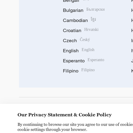
Bulgarian
Български
Cambodian
ខ្មែរ
Croatian
Hrvatski
Czech
Český
English
English
Esperanto
Esperanto
Filipino
Filipino
DOWNLOAD OUR APP
Our Privacy Statement & Cookie Policy
By continuing to browse our site you agree to our use of cooki
cookie settings through your browser.