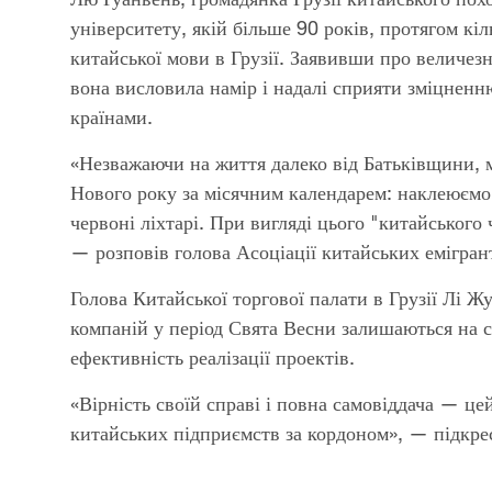
університету, якій більше 90 років, протягом кі
китайської мови в Грузії. Заявивши про величезн
вона висловила намір і надалі сприяти зміцненн
країнами.
«Незважаючи на життя далеко від Батьківщини, м
Нового року за місячним календарем: наклеюємо 
червоні ліхтарі. При вигляді цього "китайського 
— розповів голова Асоціації китайських емігрант
Голова Китайської торгової палати в Грузії Лі Ж
компаній у період Свята Весни залишаються на с
ефективність реалізації проектів.
«Вірність своїй справі і повна самовіддача — 
китайських підприємств за кордоном», — підкр