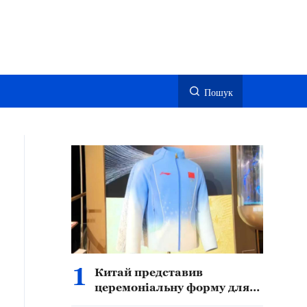
Пошук
1
Китай представив
церемоніальну форму для
переможців Азійських ігор