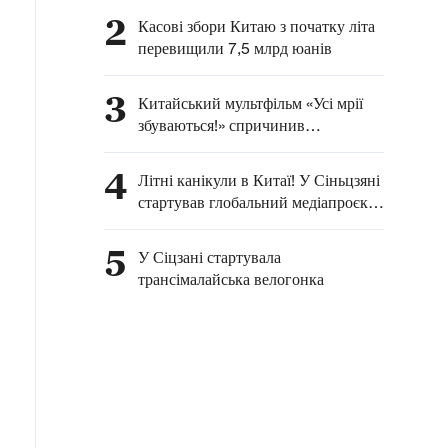
2
Касові збори Китаю з початку літа
перевищили 7,5 млрд юанів
3
Китайський мультфільм «Усі мрії
збуваються!» спричинив
туристичний бум у провінції
Шаньсі
4
Літні канікули в Китаї! У Сіньцзяні
стартував глобальний медіапроєкт
«Зустрінемося у Сіньцзяні цього
літа» за участі міжнародних
5
У Сіцзані стартувала
блогерів
трансімалайська велогонка