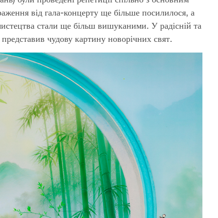
раження від гала-концерту ще більше посилилося, а
і мистецтва стали ще більш вишуканими. У радісній та
 представив чудову картину новорічних свят.