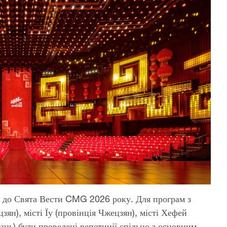
ту до Свята Вести CMG 2026 року. Для програм з
зян), місті Їу (провінція Чжецзян), місті Хефей
уань) були проведені репетиції спільно з основним