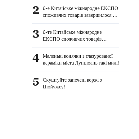
заходи
2
6-е Китайське міжнародне ЕКСПО
споживчих товарів завершилося у
місті Хайкоу
3
6-те Китайське міжнародне
ЕКСПО споживчих товарів
привернуло увагу численних
відвідувачів
4
Маленькі конячки з глазурованої
кераміки міста Лунцюань такі милі!
5
Скуштуйте запечені коржі з
Цюйчжоу!