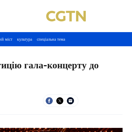
ий міст
культура
спеціальна тема
ицію гала-концерту до