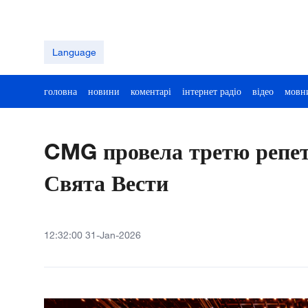
Language
головна
новини
коментарі
інтернет радіо
відео
мовн
CMG провела третю репет
Свята Вести
12:32:00 31-Jan-2026