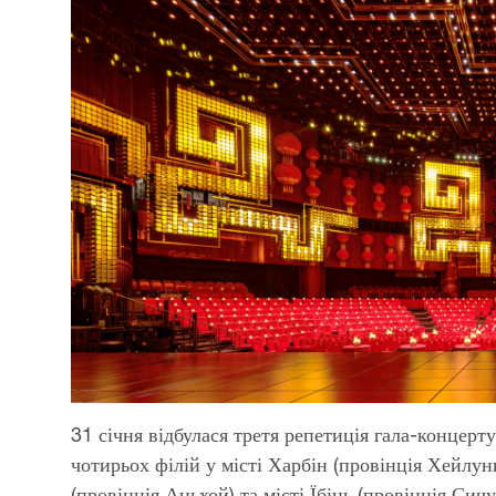
31 січня відбулася третя репетиція гала-концер
чотирьох філій у місті Харбін (провінція Хейлунц
(провінція Аньхой) та місті Їбінь (провінція Сич