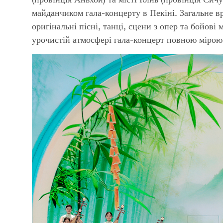
майданчиком гала-концерту в Пекіні. Загальне в
оригінальні пісні, танці, сцени з опер та бойов
урочистій атмосфері гала-концерт повною мірою