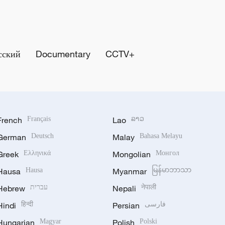
сский
Documentary
CCTV+
French
Français
Lao
ລາວ
German
Deutsch
Malay
Bahasa Melayu
Greek
Ελληνικά
Mongolian
Монгол
Hausa
Hausa
Myanmar
မြန်မာဘာသာ
Hebrew
עברית
Nepali
नेपाली
Hindi
हिन्दी
Persian
فارسی
Hungarian
Magyar
Polish
Polski