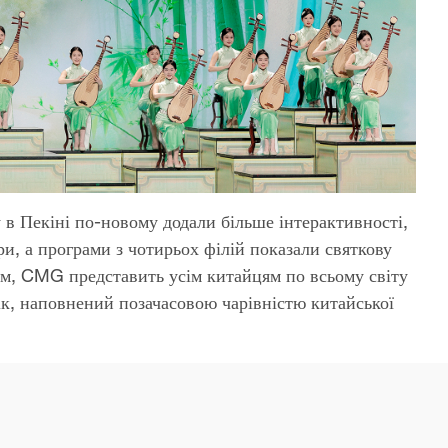
в Пекіні по-новому додали більше інтерактивності,
ури, а програми з чотирьох філій показали святкову
ом, CMG представить усім китайцям по всьому світу
ік, наповнений позачасовою чарівністю китайської