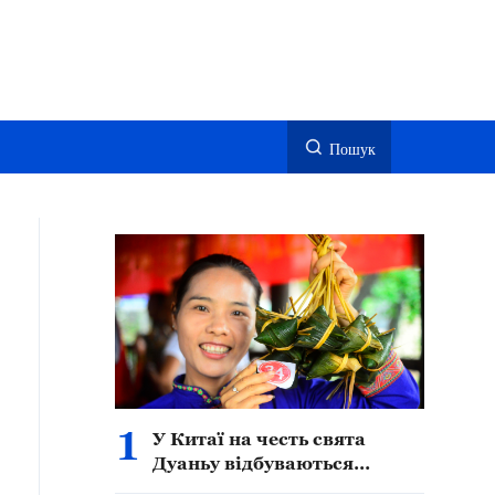
Пошук
1
У Китаї на честь свята
Дуаньу відбуваються
різноманітні народні