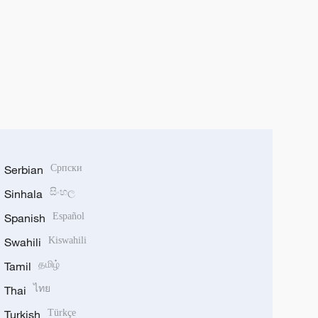
Serbian
Српски
Sinhala
සිංහල
Spanish
Español
Swahili
Kiswahili
Tamil
தமிழ்
Thai
ไทย
Turkish
Türkçe