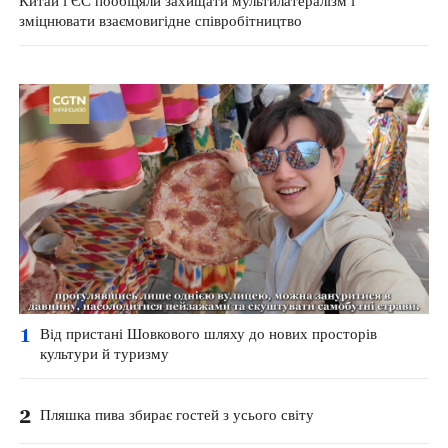
Китай і ЄС пообіцяли захищати мультилатералізм і
зміцнювати взаємовигідне співробітництво
1
Від пристані Шовкового шляху до нових просторів
культури й туризму
2
Пляшка пива збирає гостей з усього світу