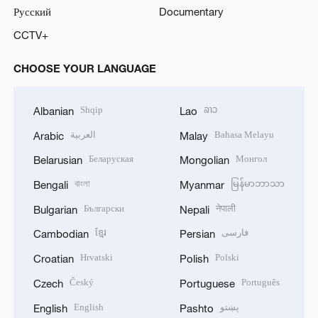
Русский
Documentary
CCTV+
CHOOSE YOUR LANGUAGE
Shqip
ລາວ
Albanian
Lao
العربية
Bahasa Melayu
Arabic
Malay
Беларуская
Монгол
Belarusian
Mongolian
বাংলা
မြန်မာဘာသာ
Bengali
Myanmar
Български
नेपाली
Bulgarian
Nepali
ខ្មែរ
فارسی
Cambodian
Persian
Hrvatski
Polski
Croatian
Polish
Český
Português
Czech
Portuguese
English
پښتو
English
Pashto