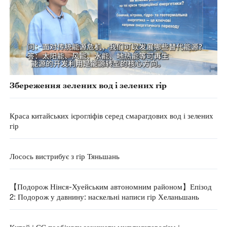
Збереження зелених вод і зелених гір
Краса китайських ієрогліфів серед смарагдових вод і зелених
гір
Лосось вистрибує з гір Тяньшань
【Подорож Нінся-Хуейським автономним районом】Епізод
2: Подорож у давнину: наскельні написи гір Хеланьшань