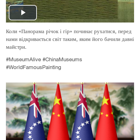
Play
Коли «Панорама річок і гір» починає рухатися, перед
Video
нами відкривається світ таким, яким його бачили давні
майстри.
#MuseumAlive #ChinaMuseums
#WorldFamousPainting