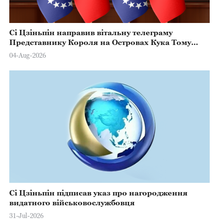
Сі Цзіньпін направив вітальну телеграму
Представнику Короля на Островах Кука Тому
Марстерсу з нагоди Дня Конституції
04-Aug-2026
Сі Цзіньпін підписав указ про нагородження
видатного військовослужбовця
31-Jul-2026