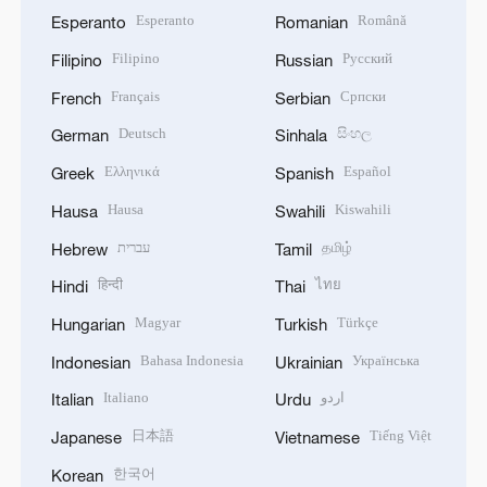
Esperanto
Română
Esperanto
Romanian
Filipino
Русский
Filipino
Russian
Français
Српски
French
Serbian
Deutsch
සිංහල
German
Sinhala
Ελληνικά
Español
Greek
Spanish
Hausa
Kiswahili
Hausa
Swahili
עברית
தமிழ்
Hebrew
Tamil
हिन्दी
ไทย
Hindi
Thai
Magyar
Türkçe
Hungarian
Turkish
Bahasa Indonesia
Українська
Indonesian
Ukrainian
Italiano
اردو
Italian
Urdu
日本語
Tiếng Việt
Japanese
Vietnamese
한국어
Korean