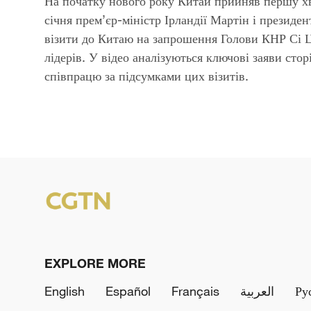
Video
На початку нового року Китай прийняв першу х
січня прем’єр-міністр Ірландії Мартін і президе
візити до Китаю на запрошення Голови КНР Сі Цз
лідерів. У відео аналізуються ключові заяви стор
співпрацю за підсумками цих візитів.
EXPLORE MORE
English
Español
Français
العربية
Ру