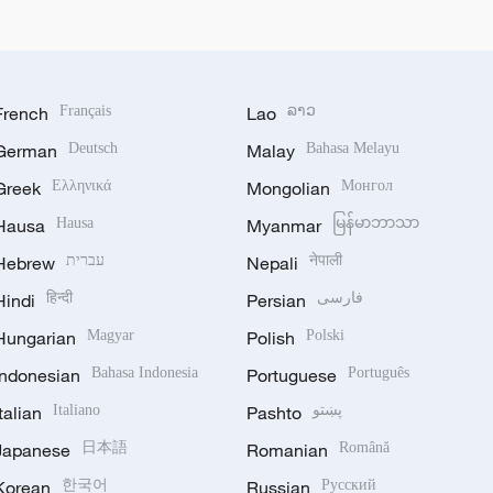
French
Français
Lao
ລາວ
German
Deutsch
Malay
Bahasa Melayu
Greek
Ελληνικά
Mongolian
Монгол
Hausa
Hausa
Myanmar
မြန်မာဘာသာ
Hebrew
עברית
Nepali
नेपाली
Hindi
हिन्दी
Persian
فارسی
Hungarian
Magyar
Polish
Polski
Indonesian
Bahasa Indonesia
Portuguese
Português
Italian
Italiano
Pashto
پښتو
Japanese
日本語
Romanian
Română
Korean
한국어
Russian
Русский