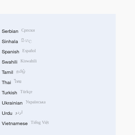
Serbian
Српски
Sinhala
සිංහල
Spanish
Español
Swahili
Kiswahili
Tamil
தமிழ்
Thai
ไทย
Turkish
Türkçe
Ukrainian
Українська
Urdu
اردو
Vietnamese
Tiếng Việt