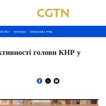
ий міст
культура
спеціальна тема
ктивності голови КНР у