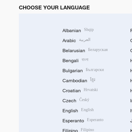
CHOOSE YOUR LANGUAGE
Albanian
Shqip
Arabic
العربية
Belarusian
Беларуская
Bengali
বাংলা
Bulgarian
Български
Cambodian
ខ្មែរ
Croatian
Hrvatski
Czech
Český
English
English
Esperanto
Esperanto
Filipino
Filipino