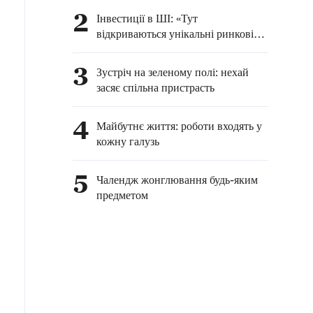
2
Інвестиції в ШІ: «Тут
відкриваються унікальні ринкові
можливості»
3
Зустріч на зеленому полі: нехай
засяє спільна пристрасть
4
Майбутнє життя: роботи входять у
кожну галузь
5
Чалендж жонглювання будь-яким
предметом