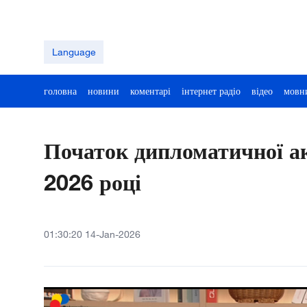
Language
головна
новини
коментарі
інтернет радіо
відео
мовн
Початок дипломатичної а
2026 році
01:30:20 14-Jan-2026