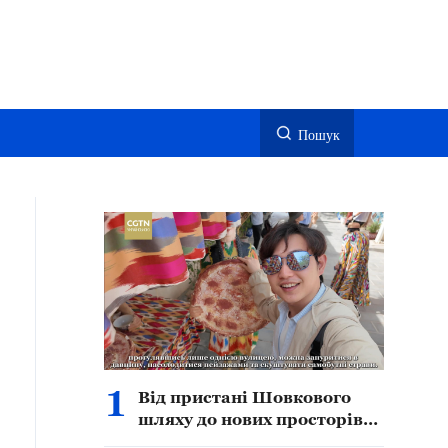
Пошук
1
Від пристані Шовкового
шляху до нових просторів
культури й туризму