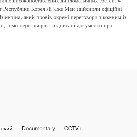
вилю високопоставлених дипломатичних гостей. 4
нт Республіки Корея Лі Чже Мен здійснили офіційні
іньпіна, який провів окремі переговори з кожним із
ін, теми переговорів і підписані документи про
сский
Documentary
CCTV+