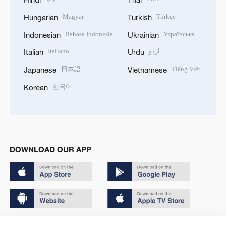
Magyar
Türkçe
Hungarian
Turkish
Bahasa Indonesia
Українська
Indonesian
Ukrainian
Italiano
اردو
Italian
Urdu
日本語
Tiếng Việt
Japanese
Vietnamese
한국어
Korean
DOWNLOAD OUR APP
Copyright © 2024 CGTN.