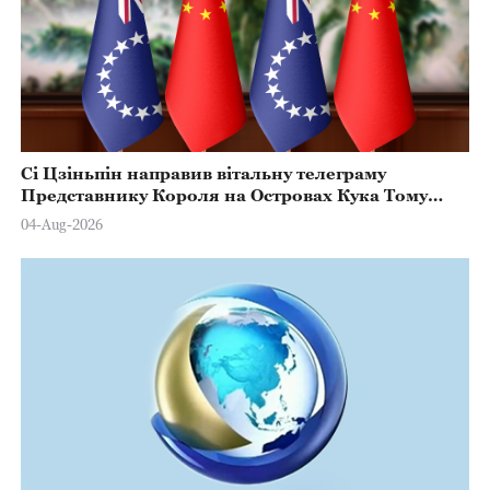
Сі Цзіньпін направив вітальну телеграму
Представнику Короля на Островах Кука Тому
Марстерсу з нагоди Дня Конституції
04-Aug-2026