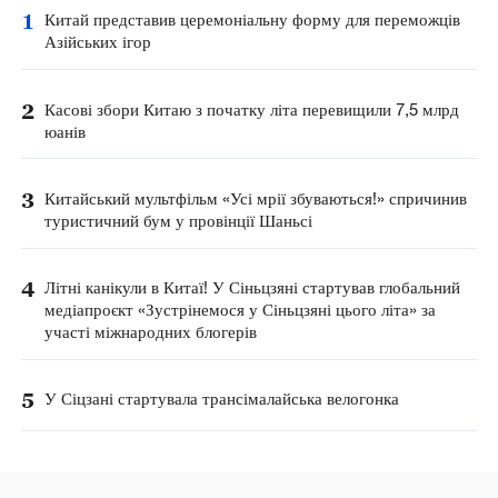
1
Китай представив церемоніальну форму для переможців
Азійських ігор
2
Касові збори Китаю з початку літа перевищили 7,5 млрд
юанів
3
Китайський мультфільм «Усі мрії збуваються!» спричинив
туристичний бум у провінції Шаньсі
4
Літні канікули в Китаї! У Сіньцзяні стартував глобальний
медіапроєкт «Зустрінемося у Сіньцзяні цього літа» за
участі міжнародних блогерів
5
У Сіцзані стартувала трансімалайська велогонка