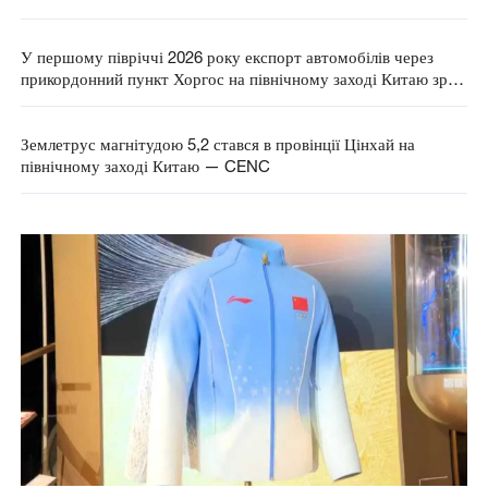
У першому півріччі 2026 року експорт автомобілів через
прикордонний пункт Хоргос на північному заході Китаю зріс
на 25,7%
Землетрус магнітудою 5,2 стався в провінції Цінхай на
північному заході Китаю — CENC