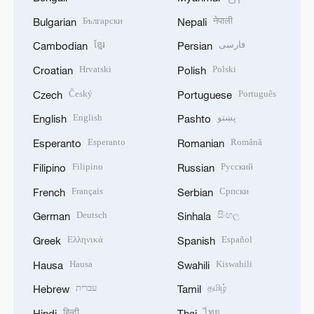
Български
नेपाली
Bulgarian
Nepali
ខ្មែរ
فارسی
Cambodian
Persian
Hrvatski
Polski
Croatian
Polish
Český
Português
Czech
Portuguese
English
پښتو
English
Pashto
Esperanto
Română
Esperanto
Romanian
Filipino
Русский
Filipino
Russian
Français
Српски
French
Serbian
Deutsch
සිංහල
German
Sinhala
Ελληνικά
Español
Greek
Spanish
Hausa
Kiswahili
Hausa
Swahili
עברית
தமிழ்
Hebrew
Tamil
हिन्दी
ไทย
Hindi
Thai