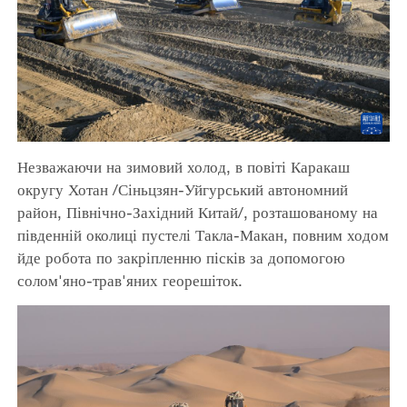
Незважаючи на зимовий холод, в повіті Каракаш
округу Хотан /Сіньцзян-Уйгурський автономний
район, Північно-Західний Китай/, розташованому на
південній околиці пустелі Такла-Макан, повним ходом
йде робота по закріпленню пісків за допомогою
солом'яно-трав'яних георешіток.