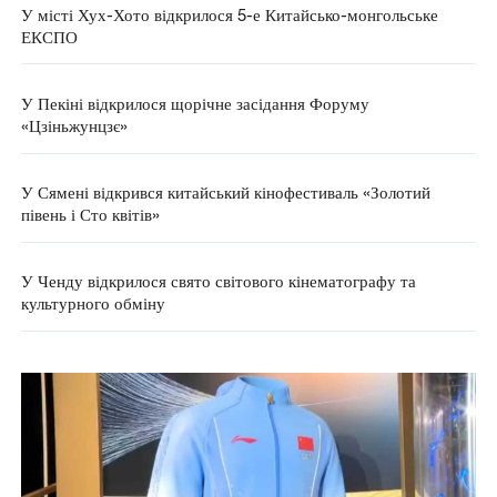
У місті Хух-Хото відкрилося 5-е Китайсько-монгольське
ЕКСПО
У Пекіні відкрилося щорічне засідання Форуму
«Цзіньжунцзє»
У Сямені відкрився китайський кінофестиваль «Золотий
півень і Сто квітів»
У Ченду відкрилося свято світового кінематографу та
культурного обміну