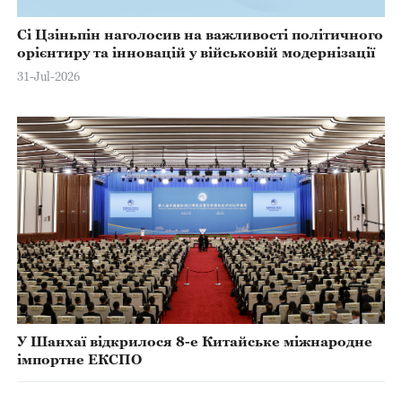
Сі Цзіньпін наголосив на важливості політичного
орієнтиру та інновацій у військовій модернізації
31-Jul-2026
У Шанхаї відкрилося 8-е Китайське міжнародне
імпортне ЕКСПО