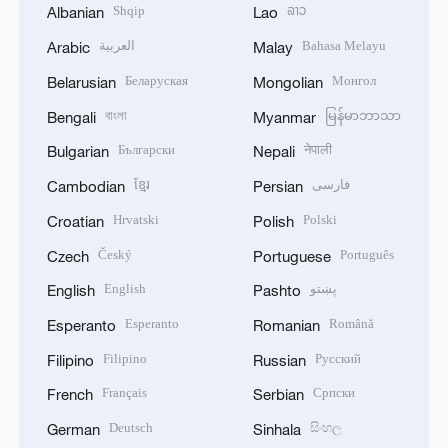
Shqip
ລາວ
Albanian
Lao
العربية
Bahasa Melayu
Arabic
Malay
Беларуская
Монгол
Belarusian
Mongolian
বাংলা
မြန်မာဘာသာ
Bengali
Myanmar
Български
नेपाली
Bulgarian
Nepali
ខ្មែរ
فارسی
Cambodian
Persian
Hrvatski
Polski
Croatian
Polish
Český
Português
Czech
Portuguese
English
پښتو
English
Pashto
Esperanto
Română
Esperanto
Romanian
Filipino
Русский
Filipino
Russian
Français
Српски
French
Serbian
Deutsch
සිංහල
German
Sinhala