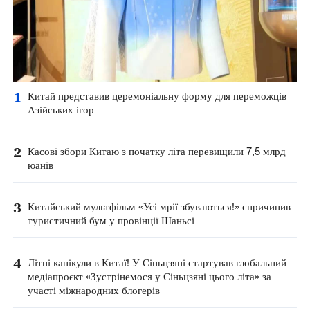
1
Китай представив церемоніальну форму для переможців
Азійських ігор
2
Касові збори Китаю з початку літа перевищили 7,5 млрд
юанів
3
Китайський мультфільм «Усі мрії збуваються!» спричинив
туристичний бум у провінції Шаньсі
4
Літні канікули в Китаї! У Сіньцзяні стартував глобальний
медіапроєкт «Зустрінемося у Сіньцзяні цього літа» за
участі міжнародних блогерів