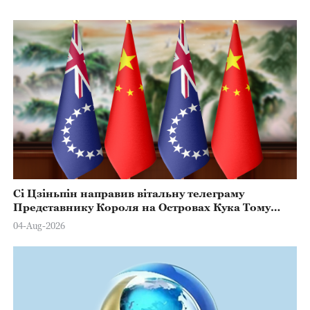
Сі Цзіньпін направив вітальну телеграму
Представнику Короля на Островах Кука Тому
Марстерсу з нагоди Дня Конституції
04-Aug-2026