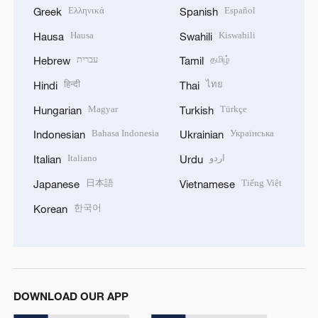
Ελληνικά
Español
Greek
Spanish
Hausa
Kiswahili
Hausa
Swahili
עברית
தமிழ்
Hebrew
Tamil
हिन्दी
ไทย
Hindi
Thai
Magyar
Türkçe
Hungarian
Turkish
Bahasa Indonesia
Українська
Indonesian
Ukrainian
Italiano
اردو
Italian
Urdu
日本語
Tiếng Việt
Japanese
Vietnamese
한국어
Korean
DOWNLOAD OUR APP