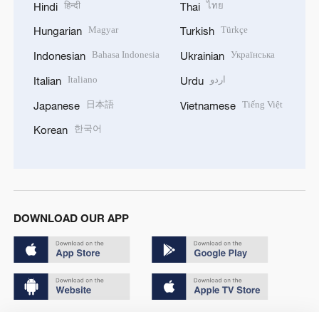
हिन्दी
ไทย
Hindi
Thai
Magyar
Türkçe
Hungarian
Turkish
Bahasa Indonesia
Українська
Indonesian
Ukrainian
Italiano
اردو
Italian
Urdu
日本語
Tiếng Việt
Japanese
Vietnamese
한국어
Korean
DOWNLOAD OUR APP