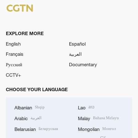
EXPLORE MORE
English
Español
Français
العربية
Русский
Documentary
CCTV+
CHOOSE YOUR LANGUAGE
Shqip
ລາວ
Albanian
Lao
العربية
Bahasa Melayu
Arabic
Malay
Беларуская
Монгол
Belarusian
Mongolian