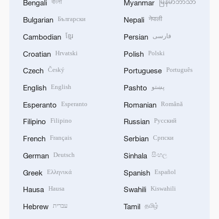
বাংলা
မြန်မာဘာသာ
Bengali
Myanmar
Български
नेपाली
Bulgarian
Nepali
ខ្មែរ
فارسی
Cambodian
Persian
Hrvatski
Polski
Croatian
Polish
Český
Português
Czech
Portuguese
English
پښتو
English
Pashto
Esperanto
Română
Esperanto
Romanian
Filipino
Русский
Filipino
Russian
Français
Српски
French
Serbian
Deutsch
සිංහල
German
Sinhala
Ελληνικά
Español
Greek
Spanish
Hausa
Kiswahili
Hausa
Swahili
עברית
தமிழ்
Hebrew
Tamil