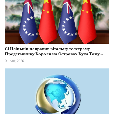
Сі Цзіньпін направив вітальну телеграму
Представнику Короля на Островах Кука Тому
Марстерсу з нагоди Дня Конституції
04-Aug-2026