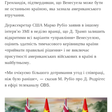
Гренландія, підтвердивши, що Венесуела може бути
не останньою країною, яка зазнала американського
втручання.
Держсекретар США Марко Рубіо заявив в іншому
інтерв'ю ЗМІ в неділю вранці, що Д. Трамп залишить
відкритими всі варіанти «управління» Венесуелою,
оцінить здатність тимчасового керівництва країни
«приймати правильні рішення» і не виключає
присутності американських військових в країні в
майбутньому.
«Ми очікуємо більшого дотримання угод і співпраці,
ніж було раніше», — сказав М. Рубіо про Д. Родрігес
в ефірі телеканалу CBS.