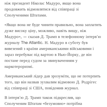
ніж президент Ніколас Мадуро, якщо вона
продовжить відмовлятися від співпраці зі
Сполученими Штатами.
«Якщо вона не буде чинити правильно, вона заплатить
дуже високу ціну, можливо, навіть вищу, ніж
Мадуро», — сказав Д. Трамп в телефонному інтерв'ю
журналу The Atlantic. Н. Мадуро в суботу був
вивезений з країни американськими військовими і
зараз перебуває під вартою в Нью-Йорку, де він
постане перед судом за звинуваченням у
наркотероризмі.
Американський лідер дав зрозуміти, що не потерпить
того, що він назвав зухвалим відмовою Д. Родрігес
від співпраці зі США, повідомив журнал.
В інтерв'ю Д. Трамп також підкреслив, що
Сполученим Штатам «безумовно» потрібна