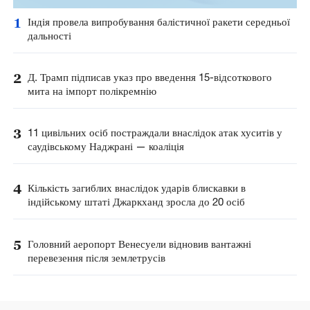
1
Індія провела випробування балістичної ракети середньої
дальності
2
Д. Трамп підписав указ про введення 15-відсоткового
мита на імпорт полікремнію
3
11 цивільних осіб постраждали внаслідок атак хуситів у
саудівському Наджрані — коаліція
4
Кількість загиблих внаслідок ударів блискавки в
індійському штаті Джаркханд зросла до 20 осіб
5
Головний аеропорт Венесуели відновив вантажні
перевезення після землетрусів