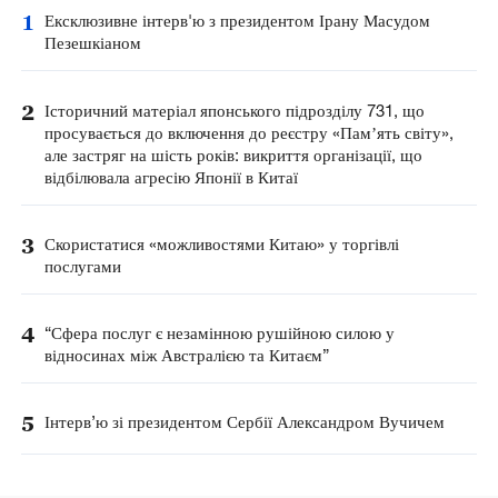
1
Ексклюзивне інтерв'ю з президентом Ірану Масудом
Пезешкіаном
2
Історичний матеріал японського підрозділу 731, що
просувається до включення до реєстру «Памʼять світу»,
але застряг на шість років: викриття організації, що
відбілювала агресію Японії в Китаї
3
Скористатися «можливостями Китаю» у торгівлі
послугами
4
“Сфера послуг є незамінною рушійною силою у
відносинах між Австралією та Китаєм”
5
Інтерв’ю зі президентом Сербії Александром Вучичем