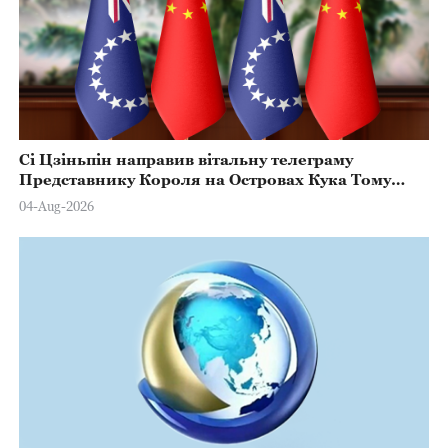
Сі Цзіньпін направив вітальну телеграму
Представнику Короля на Островах Кука Тому
Марстерсу з нагоди Дня Конституції
04-Aug-2026