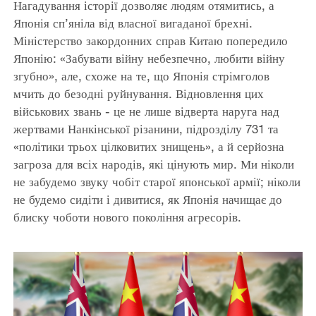
Нагадування історії дозволяє людям отямитись, а
Японія сп’яніла від власної вигаданої брехні.
Міністерство закордонних справ Китаю попередило
Японію: «Забувати війну небезпечно, любити війну
згубно», але, схоже на те, що Японія стрімголов
мчить до безодні руйнування. Відновлення цих
військових звань - це не лише відверта наруга над
жертвами Нанкінської різанини, підрозділу 731 та
«політики трьох цілковитих знищень», а й серйозна
загроза для всіх народів, які цінують мир. Ми ніколи
не забудемо звуку чобіт старої японської армії; ніколи
не будемо сидіти і дивитися, як Японія начищає до
блиску чоботи нового покоління агресорів.