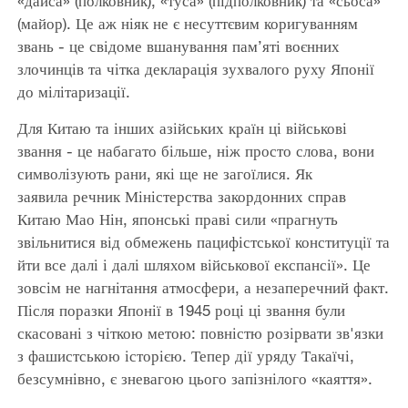
«дайса» (полковник), «туса» (підполковник) та «сьоса»
(майор). Це аж ніяк не є несуттєвим коригуванням
звань - це свідоме вшанування пам’яті воєнних
злочинців та чітка декларація зухвалого руху Японії
до мілітаризації.
Для Китаю та інших азійських країн ці військові
звання - це набагато більше, ніж просто слова, вони
символізують рани, які ще не загоїлися. Як
заявила речник Міністерства закордонних справ
Китаю Мао Нін, японські праві сили «прагнуть
звільнитися від обмежень пацифістської конституції та
йти все далі і далі шляхом військової експансії». Це
зовсім не нагнітання атмосфери, а незаперечний факт.
Після поразки Японії в 1945 році ці звання були
скасовані з чіткою метою: повністю розірвати зв'язки
з фашистською історією. Тепер дії уряду Такаїчі,
безсумнівно, є зневагою цього запізнілого «каяття».