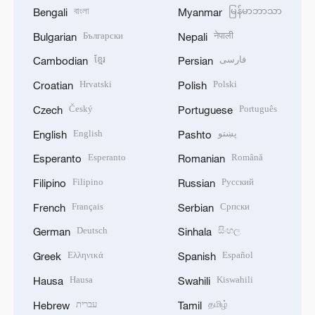
বাংলা
မြန်မာဘာသာ
Bengali
Myanmar
Български
नेपाली
Bulgarian
Nepali
ខ្មែរ
فارسی
Cambodian
Persian
Hrvatski
Polski
Croatian
Polish
Český
Português
Czech
Portuguese
English
پښتو
English
Pashto
Esperanto
Română
Esperanto
Romanian
Filipino
Русский
Filipino
Russian
Français
Српски
French
Serbian
Deutsch
සිංහල
German
Sinhala
Ελληνικά
Español
Greek
Spanish
Hausa
Kiswahili
Hausa
Swahili
עברית
தமிழ்
Hebrew
Tamil