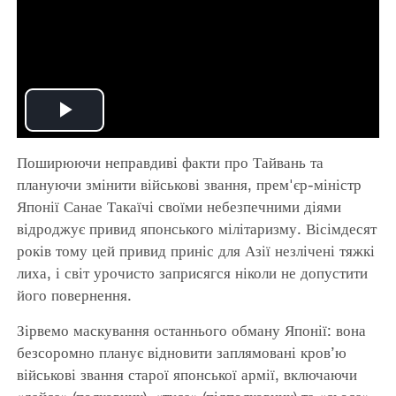
Play
Поширюючи неправдиві факти про Тайвань та
Video
плануючи змінити військові звання, прем'єр-міністр
Японії Санае Такаїчі своїми небезпечними діями
відроджує привид японського мілітаризму. Вісімдесят
років тому цей привид приніс для Азії незлічені тяжкі
лиха, і світ урочисто заприсягся ніколи не допустити
його повернення.
Зірвемо маскування останнього обману Японії: вона
безсоромно планує відновити заплямовані кров’ю
військові звання старої японської армії, включаючи