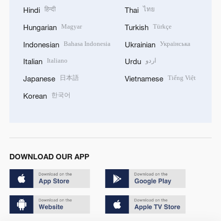
हिन्दी
ไทย
Hindi
Thai
Magyar
Türkçe
Hungarian
Turkish
Bahasa Indonesia
Українська
Indonesian
Ukrainian
Italiano
اردو
Italian
Urdu
日本語
Tiếng Việt
Japanese
Vietnamese
한국어
Korean
DOWNLOAD OUR APP