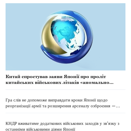
Китай спростував заяви Японії про проліт
китайських військових літаків «аномально
близько» до літаків Японії
Гра слів не допоможе виправдати кроки Японії щодо
реорганізації армії та розширення арсеналу озброєння —
МЗС КНР
КНДР вживатиме додаткових військових заходів у зв’язку з
останніми військовими діями Японії