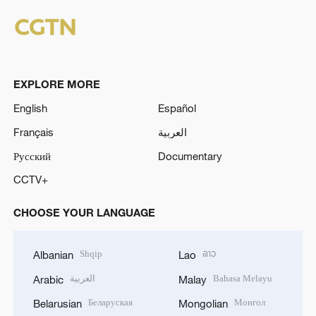
EXPLORE MORE
English
Español
Français
العربية
Русский
Documentary
CCTV+
CHOOSE YOUR LANGUAGE
Shqip
ລາວ
Albanian
Lao
العربية
Bahasa Melayu
Arabic
Malay
Беларуская
Монгол
Belarusian
Mongolian