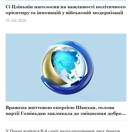
Сі Цзіньпін наголосив на важливості політичного
орієнтиру та інновацій у військовій модернізації
31-Jul-2026
Вражена життєвою енергією Шанхая, голова
партії Гоміньдан закликала до зміцнення доброї
волі та взаємної довіри по обидва боки
Тайванської протоки
У Пекіні відбувся 6-й саміт медіа-працівників двох берегів