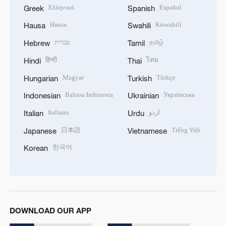
Ελληνικά
Español
Greek
Spanish
Hausa
Kiswahili
Hausa
Swahili
עברית
தமிழ்
Hebrew
Tamil
हिन्दी
ไทย
Hindi
Thai
Magyar
Türkçe
Hungarian
Turkish
Bahasa Indonesia
Українська
Indonesian
Ukrainian
Italiano
اردو
Italian
Urdu
日本語
Tiếng Việt
Japanese
Vietnamese
한국어
Korean
DOWNLOAD OUR APP