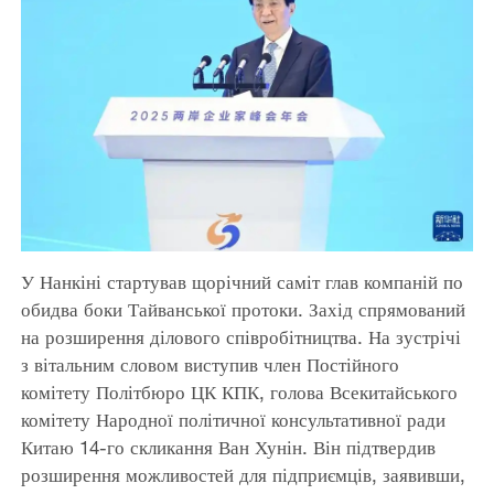
У Нанкіні стартував щорічний саміт глав компаній по
обидва боки Тайванської протоки. Захід спрямований
на розширення ділового співробітництва. На зустрічі
з вітальним словом виступив член Постійного
комітету Політбюро ЦК КПК, голова Всекитайського
комітету Народної політичної консультативної ради
Китаю 14-го скликання Ван Хунін. Він підтвердив
розширення можливостей для підприємців, заявивши,