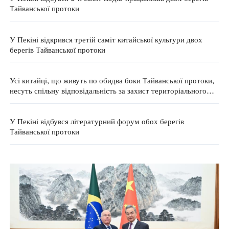
Тайванської протоки
У Пекіні відкрився третій саміт китайської культури двох
берегів Тайванської протоки
Усі китайці, що живуть по обидва боки Тайванської протоки,
несуть спільну відповідальність за захист територіального
суверенітету, морських прав та інтересів країни — МЗС КНР
У Пекіні відбувся літературний форум обох берегів
Тайванської протоки