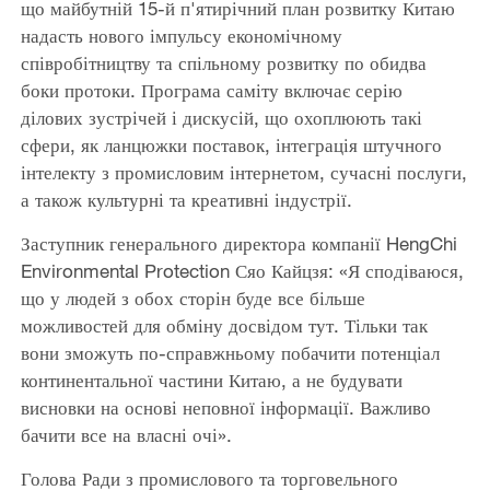
що майбутній 15-й п'ятирічний план розвитку Китаю
надасть нового імпульсу економічному
співробітництву та спільному розвитку по обидва
боки протоки. Програма саміту включає серію
ділових зустрічей і дискусій, що охоплюють такі
сфери, як ланцюжки поставок, інтеграція штучного
інтелекту з промисловим інтернетом, сучасні послуги,
а також культурні та креативні індустрії.
Заступник генерального директора компанії HengChi
Environmental Protection Сяо Кайцзя: «Я сподіваюся,
що у людей з обох сторін буде все більше
можливостей для обміну досвідом тут. Тільки так
вони зможуть по-справжньому побачити потенціал
континентальної частини Китаю, а не будувати
висновки на основі неповної інформації. Важливо
бачити все на власні очі».
Голова Ради з промислового та торговельного