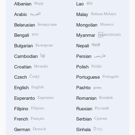
Shqip
ລາວ
Albanian
Lao
العربية
Bahasa Melayu
Arabic
Malay
Беларуская
Монгол
Belarusian
Mongolian
বাংলা
မြန်မာဘာသာ
Bengali
Myanmar
Български
नेपाली
Bulgarian
Nepali
ខ្មែរ
فارسی
Cambodian
Persian
Hrvatski
Polski
Croatian
Polish
Český
Português
Czech
Portuguese
English
پښتو
English
Pashto
Esperanto
Română
Esperanto
Romanian
Filipino
Русский
Filipino
Russian
Français
Српски
French
Serbian
Deutsch
සිංහල
German
Sinhala