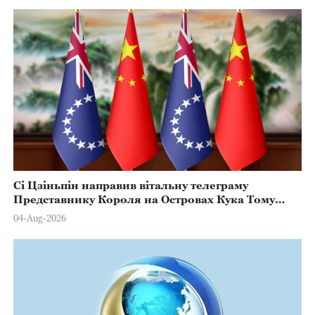
Сі Цзіньпін направив вітальну телеграму
Представнику Короля на Островах Кука Тому
Марстерсу з нагоди Дня Конституції
04-Aug-2026