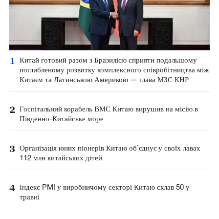
1
Китай готовий разом з Бразилією сприяти подальшому
поглибленому розвитку комплексного співробітництва між
Китаєм та Латинською Америкою — глава МЗС КНР
2
Госпітальний корабель ВМС Китаю вирушив на місію в
Південно-Китайське море
3
Організація юних піонерів Китаю об’єднує у своїх лавах
112 млн китайських дітей
4
Індекс PMI у виробничому секторі Китаю склав 50 у
травні