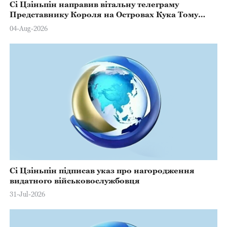
Сі Цзіньпін направив вітальну телеграму
Представнику Короля на Островах Кука Тому
Марстерсу з нагоди Дня Конституції
04-Aug-2026
Сі Цзіньпін підписав указ про нагородження
видатного військовослужбовця
31-Jul-2026