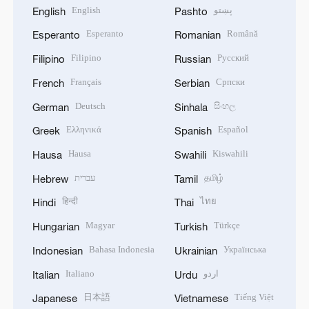
English
پښتو
English
Pashto
Esperanto
Română
Esperanto
Romanian
Filipino
Русский
Filipino
Russian
Français
Српски
French
Serbian
Deutsch
සිංහල
German
Sinhala
Ελληνικά
Español
Greek
Spanish
Hausa
Kiswahili
Hausa
Swahili
עברית
தமிழ்
Hebrew
Tamil
हिन्दी
ไทย
Hindi
Thai
Magyar
Türkçe
Hungarian
Turkish
Bahasa Indonesia
Українська
Indonesian
Ukrainian
Italiano
اردو
Italian
Urdu
日本語
Tiếng Việt
Japanese
Vietnamese