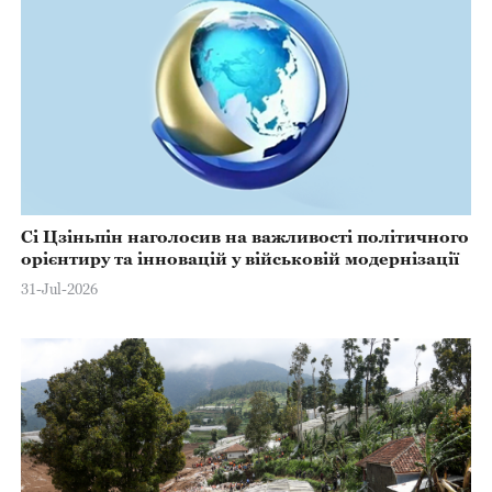
Сі Цзіньпін наголосив на важливості політичного
орієнтиру та інновацій у військовій модернізації
31-Jul-2026