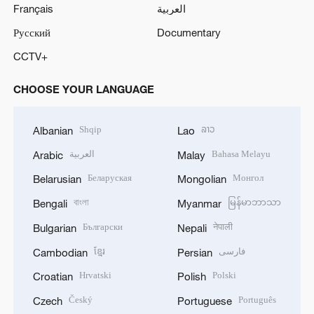
Français
العربية
Русский
Documentary
CCTV+
CHOOSE YOUR LANGUAGE
Shqip
ລາວ
Albanian
Lao
العربية
Bahasa Melayu
Arabic
Malay
Беларуская
Монгол
Belarusian
Mongolian
বাংলা
မြန်မာဘာသာ
Bengali
Myanmar
Български
नेपाली
Bulgarian
Nepali
ខ្មែរ
فارسی
Cambodian
Persian
Hrvatski
Polski
Croatian
Polish
Český
Português
Czech
Portuguese