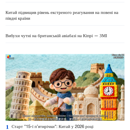
Китай підвищив рівень екстреного реагування на повені на
півдні країни
Вибухи чутні на британській авіабазі на Кіпрі — ЗМІ
1
Старт "15-ї п’ятирічки": Китай у 2026 році