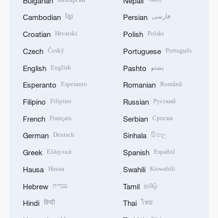
Bulgarian
Nepali
ខ្មែរ
فارسی
Cambodian
Persian
Hrvatski
Polski
Croatian
Polish
Český
Português
Czech
Portuguese
English
پښتو
English
Pashto
Esperanto
Română
Esperanto
Romanian
Filipino
Русский
Filipino
Russian
Français
Српски
French
Serbian
Deutsch
සිංහල
German
Sinhala
Ελληνικά
Español
Greek
Spanish
Hausa
Kiswahili
Hausa
Swahili
עברית
தமிழ்
Hebrew
Tamil
हिन्दी
ไทย
Hindi
Thai