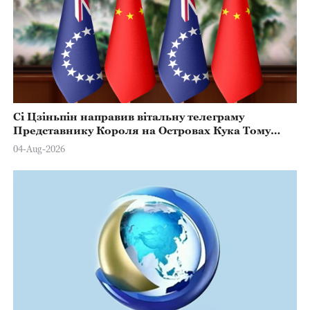
Сі Цзіньпін направив вітальну телеграму
Представнику Короля на Островах Кука Тому
Марстерсу з нагоди Дня Конституції
04-Aug-2026