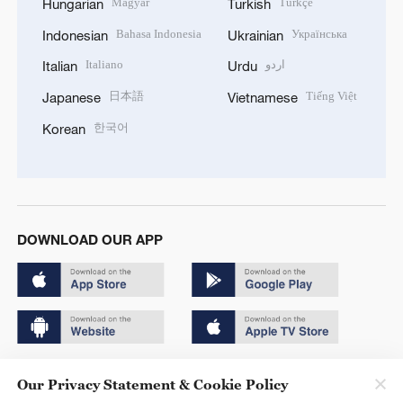
Magyar
Türkçe
Hungarian
Turkish
Bahasa Indonesia
Українська
Indonesian
Ukrainian
Italiano
اردو
Italian
Urdu
日本語
Tiếng Việt
Japanese
Vietnamese
한국어
Korean
DOWNLOAD OUR APP
Copyright © 2024 CGTN.
Our Privacy Statement & Cookie Policy
京ICP备20000184号