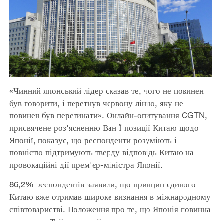
«Чинний японський лідер сказав те, чого не повинен
був говорити, і перетнув червону лінію, яку не
повинен був перетинати». Онлайн-опитування CGTN,
присвячене роз'ясненню Ван Ї позиції Китаю щодо
Японії, показує, що респонденти розуміють і
повністю підтримують тверду відповідь Китаю на
провокаційні дії прем'єр-міністра Японії.
86,2% респондентів заявили, що принцип єдиного
Китаю вже отримав широке визнання в міжнародному
співтоваристві. Положення про те, що Японія повинна