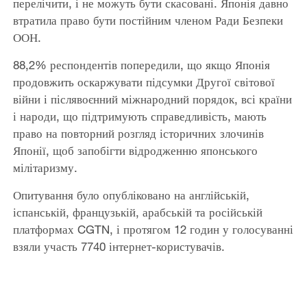
перелічити, і не можуть бути скасовані. Японія давно
втратила право бути постійним членом Ради Безпеки
ООН.
88,2% респондентів попередили, що якщо Японія
продовжить оскаржувати підсумки Другої світової
війни і післявоєнний міжнародний порядок, всі країни
і народи, що підтримують справедливість, мають
право на повторний розгляд історичних злочинів
Японії, щоб запобігти відродженню японського
мілітаризму.
Опитування було опубліковано на англійській,
іспанській, французькій, арабській та російській
платформах CGTN, і протягом 12 годин у голосуванні
взяли участь 7740 інтернет-користувачів.