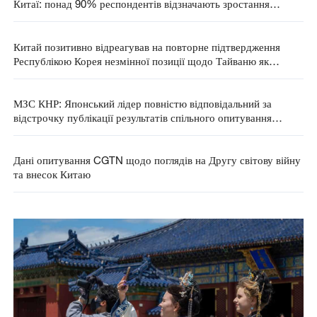
Китаї: понад 90% респондентів відзначають зростання
міжнародного інтересу до КНР
Китай позитивно відреагував на повторне підтвердження
Республікою Корея незмінної позиції щодо Тайваню як
частини Китаю
МЗС КНР: Японський лідер повністю відповідальний за
відстрочку публікації результатів спільного опитування
Китаю і Японії
Дані опитування CGTN щодо поглядів на Другу світову війну
та внесок Китаю