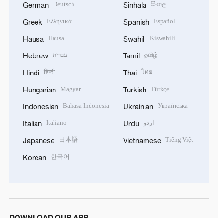
Deutsch
සිංහල
German
Sinhala
Ελληνικά
Español
Greek
Spanish
Hausa
Kiswahili
Hausa
Swahili
עברית
தமிழ்
Hebrew
Tamil
हिन्दी
ไทย
Hindi
Thai
Magyar
Türkçe
Hungarian
Turkish
Bahasa Indonesia
Українська
Indonesian
Ukrainian
Italiano
اردو
Italian
Urdu
日本語
Tiếng Việt
Japanese
Vietnamese
한국어
Korean
DOWNLOAD OUR APP