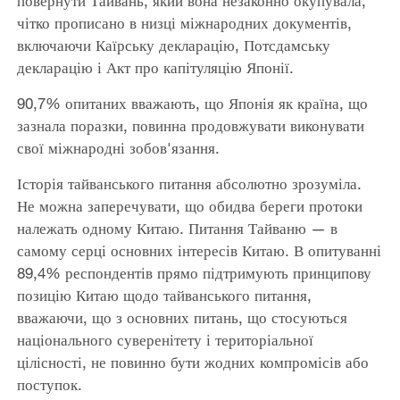
повернути Тайвань, який вона незаконно окупувала,
чітко прописано в низці міжнародних документів,
включаючи Каїрську декларацію, Потсдамську
декларацію і Акт про капітуляцію Японії.
90,7% опитаних вважають, що Японія як країна, що
зазнала поразки, повинна продовжувати виконувати
свої міжнародні зобов'язання.
Історія тайванського питання абсолютно зрозуміла.
Не можна заперечувати, що обидва береги протоки
належать одному Китаю. Питання Тайваню — в
самому серці основних інтересів Китаю. В опитуванні
89,4% респондентів прямо підтримують принципову
позицію Китаю щодо тайванського питання,
вважаючи, що з основних питань, що стосуються
національного суверенітету і територіальної
цілісності, не повинно бути жодних компромісів або
поступок.