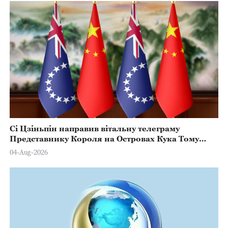
Сі Цзіньпін направив вітальну телеграму
Представнику Короля на Островах Кука Тому
Марстерсу з нагоди Дня Конституції
04-Aug-2026