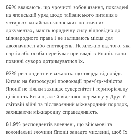
89% вважають, що урочисті зобов'язання, покладені
на японський уряд щодо тайванського питання в
чотирьох китайсько-японських політичних
документах, мають юридичну силу відповідно до
міжнародного права і не залишають місця для
двозначності або спотворень. Незалежно від того, яка
партія або особа перебуває при владі в Японії, вони
повинні суворо дотримуватися їх.
92% респондентів вважають, що тверда відповідь
Китаю на безрозсудні провокації прем'єр-міністра
Японії не тільки захищає суверенітет і територіальну
цілісність Китаю, але й відстоює перемогу у Другій
світовій війні та післявоєнний міжнародний порядок,
захищаючи міжнародну справедливість.
81,9% респондентів впевнені, що військові та
колоніальні злочини Японії занадто численні, щоб їх