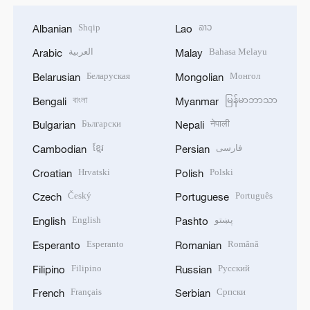
Shqip
ລາວ
Albanian
Lao
العربية
Bahasa Melayu
Arabic
Malay
Беларуская
Монгол
Belarusian
Mongolian
বাংলা
မြန်မာဘာသာ
Bengali
Myanmar
Български
नेपाली
Bulgarian
Nepali
ខ្មែរ
فارسی
Cambodian
Persian
Hrvatski
Polski
Croatian
Polish
Český
Português
Czech
Portuguese
English
پښتو
English
Pashto
Esperanto
Română
Esperanto
Romanian
Filipino
Русский
Filipino
Russian
Français
Српски
French
Serbian