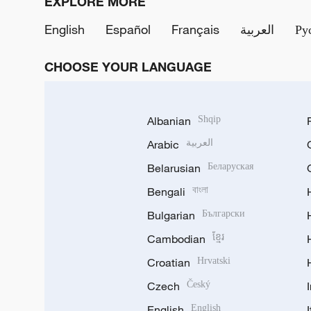
EXPLORE MORE
English
Español
Français
العربية
Ру
CHOOSE YOUR LANGUAGE
Albanian
Shqip
Arabic
العربية
Belarusian
Беларуская
Bengali
বাংলা
Bulgarian
Български
Cambodian
ខ្មែរ
Croatian
Hrvatski
Czech
Český
English
English