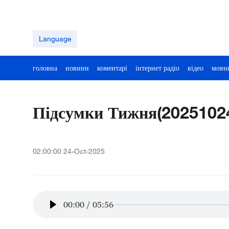
Language
головна
новини
коментарі
інтернет радіо
відео
мовн
Підсумки Тижня(2025102
02:00:00 24-Oct-2025
00:00
/
05:56