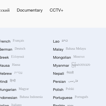
сский
Documentary
CCTV+
French
Français
Lao
ລາວ
German
Deutsch
Malay
Bahasa Melayu
Greek
Ελληνικά
Mongolian
Монгол
Hausa
Hausa
Myanmar
မြန်မာဘာသာ
Hebrew
עברית
Nepali
नेपाली
Hindi
हिन्दी
Persian
فارسی
Hungarian
Magyar
Polish
Polski
Indonesian
Bahasa Indonesia
Portuguese
Português
Italian
Italiano
Pashto
پښتو