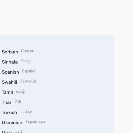
Serbian
Српски
Sinhala
සිංහල
Spanish
Español
Swahili
Kiswahili
Tamil
தமிழ்
Thai
ไทย
Turkish
Türkçe
Ukrainian
Українська
Urdu
اردو