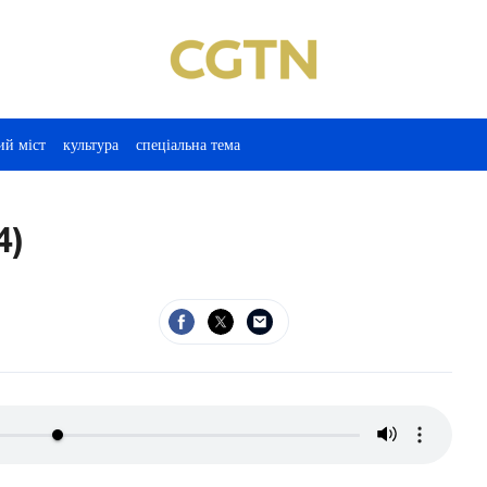
ий міст
культура
спеціальна тема
4)