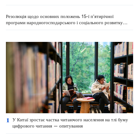
розвитку на період 2026-2030 рр.
Резолюція щодо основних положень 15-ї п'ятирічної
програми народногосподарського і соціального розвитку
прийнята на щорічній сесії ВЗНП
1
У Китаї зростає частка читаючого населення на тлі буму
цифрового читання — опитування