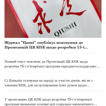
Журнал "Цюші" опублікує пояснення до
Пропозицій ЦК КПК щодо розробки 15-ї
п'ятирічної програми народногосподарського та
соціального розвитку
Повний текст пояснень до Пропозицій ЦК КПК щодо
розробки 15-ї п'ятирічної програми народногосподарського і
соціального розвитку
Сі Цзіньпін головував на нараді за участю діячів, які не є
членами КПК, для заслуховування їхніх думок щодо
пропозицій ЦК КПК щодо розробки 15-ї п'ятирічки
У пропозиціях ЦК КПК щодо розробки 15-ї п'ятирічної
програми визначено основні цілі соціально-економічного