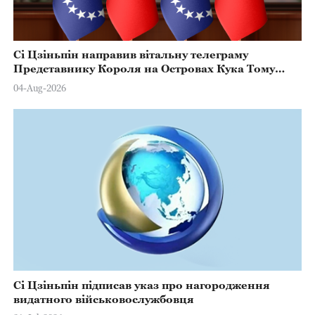
Сі Цзіньпін направив вітальну телеграму
Представнику Короля на Островах Кука Тому
Марстерсу з нагоди Дня Конституції
04-Aug-2026
Сі Цзіньпін підписав указ про нагородження
видатного військовослужбовця