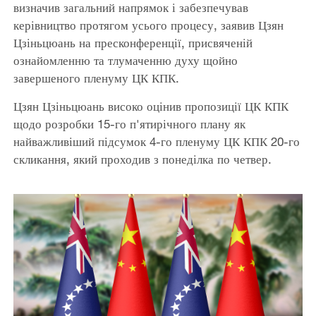
визначив загальний напрямок і забезпечував
керівництво протягом усього процесу, заявив Цзян
Цзіньцюань на пресконференції, присвяченій
ознайомленню та тлумаченню духу щойно
завершеного пленуму ЦК КПК.
Цзян Цзіньцюань високо оцінив пропозиції ЦК КПК
щодо розробки 15-го п'ятирічного плану як
найважливіший підсумок 4-го пленуму ЦК КПК 20-го
скликання, який проходив з понеділка по четвер.