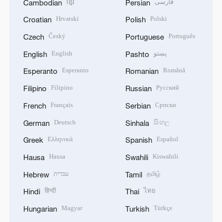
ខ្មែរ
فارسی
Cambodian
Persian
Hrvatski
Polski
Croatian
Polish
Český
Português
Czech
Portuguese
English
پښتو
English
Pashto
Esperanto
Română
Esperanto
Romanian
Filipino
Русский
Filipino
Russian
Français
Српски
French
Serbian
Deutsch
සිංහල
German
Sinhala
Ελληνικά
Español
Greek
Spanish
Hausa
Kiswahili
Hausa
Swahili
עברית
தமிழ்
Hebrew
Tamil
हिन्दी
ไทย
Hindi
Thai
Magyar
Türkçe
Hungarian
Turkish