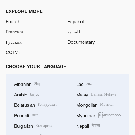
EXPLORE MORE
English
Español
Français
العربية
Русский
Documentary
CCTV+
CHOOSE YOUR LANGUAGE
Shqip
ລາວ
Albanian
Lao
العربية
Bahasa Melayu
Arabic
Malay
Беларуская
Монгол
Belarusian
Mongolian
বাংলা
မြန်မာဘာသာ
Bengali
Myanmar
Български
नेपाली
Bulgarian
Nepali