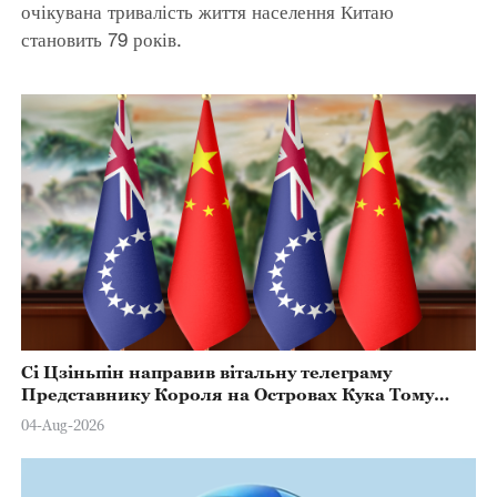
очікувана тривалість життя населення Китаю
становить 79 років.
Сі Цзіньпін направив вітальну телеграму
Представнику Короля на Островах Кука Тому
Марстерсу з нагоди Дня Конституції
04-Aug-2026