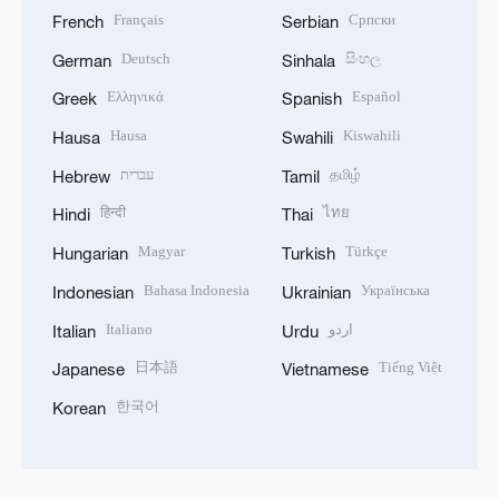
Français
Српски
French
Serbian
Deutsch
සිංහල
German
Sinhala
Ελληνικά
Español
Greek
Spanish
Hausa
Kiswahili
Hausa
Swahili
עברית
தமிழ்
Hebrew
Tamil
हिन्दी
ไทย
Hindi
Thai
Magyar
Türkçe
Hungarian
Turkish
Bahasa Indonesia
Українська
Indonesian
Ukrainian
Italiano
اردو
Italian
Urdu
日本語
Tiếng Việt
Japanese
Vietnamese
한국어
Korean