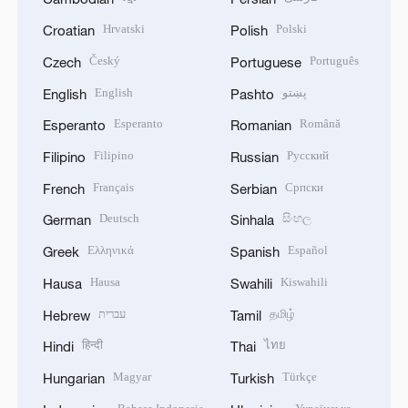
Hrvatski
Polski
Croatian
Polish
Český
Português
Czech
Portuguese
English
پښتو
English
Pashto
Esperanto
Română
Esperanto
Romanian
Filipino
Русский
Filipino
Russian
Français
Српски
French
Serbian
Deutsch
සිංහල
German
Sinhala
Ελληνικά
Español
Greek
Spanish
Hausa
Kiswahili
Hausa
Swahili
עברית
தமிழ்
Hebrew
Tamil
हिन्दी
ไทย
Hindi
Thai
Magyar
Türkçe
Hungarian
Turkish