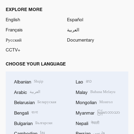
EXPLORE MORE
English
Español
Français
العربية
Русский
Documentary
CCTV+
CHOOSE YOUR LANGUAGE
Shqip
ລາວ
Albanian
Lao
العربية
Bahasa Melayu
Arabic
Malay
Беларуская
Монгол
Belarusian
Mongolian
বাংলা
မြန်မာဘာသာ
Bengali
Myanmar
Български
नेपाली
Bulgarian
Nepali
ខ្មែរ
فارسی
Cambodian
Persian