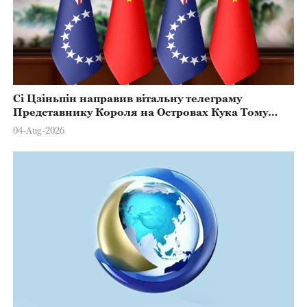
Сі Цзіньпін направив вітальну телеграму
Представнику Короля на Островах Кука Тому
Марстерсу з нагоди Дня Конституції
04-Aug-2026