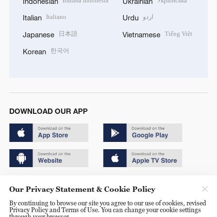
Bahasa Indonesia
Українська
Indonesian
Ukrainian
Italiano
اردو
Italian
Urdu
日本語
Tiếng Việt
Japanese
Vietnamese
한국어
Korean
DOWNLOAD OUR APP
Copyright © 2024 CGTN.
Our Privacy Statement & Cookie Policy
京ICP备20000184号
By continuing to browse our site you agree to our use of cookies, revised
Privacy Policy and Terms of Use. You can change your cookie settings
京公网安备 11010502050052号
through your browser.