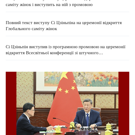
саміту жінок і виступить на ній з промовою
Повний текст виступу Сі Цзіньпіна на церемонії відкриття
Глобального саміту жінок
Сі Цзіньпін виступив із програмною промовою на церемонії
відкриття Всесвітньої конференції зі штучного
інтелекту-2026