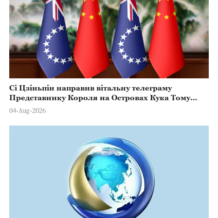
Сі Цзіньпін направив вітальну телеграму
Представнику Короля на Островах Кука Тому
Марстерсу з нагоди Дня Конституції
04-Aug-2026