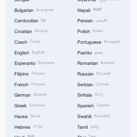
Български
नेपाली
Bulgarian
Nepali
ខ្មែរ
فارسی
Cambodian
Persian
Hrvatski
Polski
Croatian
Polish
Český
Português
Czech
Portuguese
English
پښتو
English
Pashto
Esperanto
Română
Esperanto
Romanian
Filipino
Русский
Filipino
Russian
Français
Српски
French
Serbian
Deutsch
සිංහල
German
Sinhala
Ελληνικά
Español
Greek
Spanish
Hausa
Kiswahili
Hausa
Swahili
עברית
தமிழ்
Hebrew
Tamil
हिन्दी
ไทย