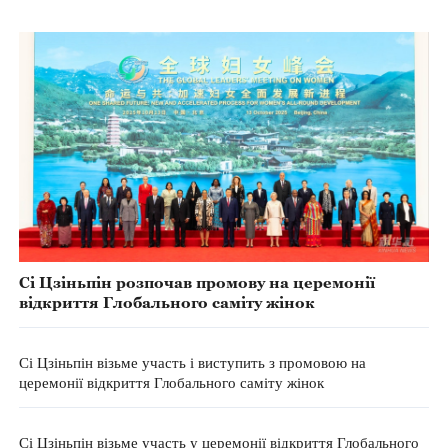
Сі Цзіньпін розпочав промову на церемонії
відкриття Глобального саміту жінок
Сі Цзіньпін візьме участь і виступить з промовою на
церемонії відкриття Глобального саміту жінок
Сі Цзіньпін візьме участь у церемонії відкриття Глобального