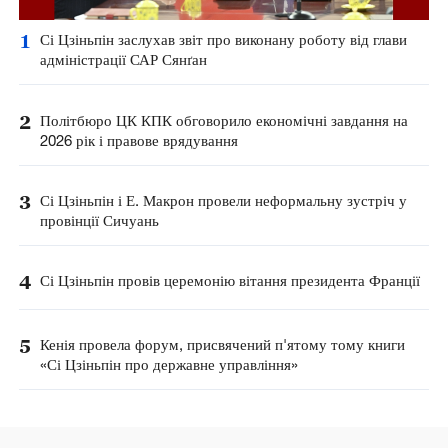
1
Сі Цзіньпін заслухав звіт про виконану роботу від глави
адміністрації САР Сянґан
2
Політбюро ЦК КПК обговорило економічні завдання на
2026 рік і правове врядування
3
Сі Цзіньпін і Е. Макрон провели неформальну зустріч у
провінції Сичуань
4
Сі Цзіньпін провів церемонію вітання президента Франції
5
Кенія провела форум, присвячений п'ятому тому книги
«Сі Цзіньпін про державне управління»