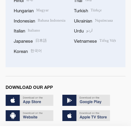
Hindi
Thai
Magyar
Türkçe
Hungarian
Turkish
Bahasa Indonesia
Українська
Indonesian
Ukrainian
Italiano
اردو
Italian
Urdu
日本語
Tiếng Việt
Japanese
Vietnamese
한국어
Korean
DOWNLOAD OUR APP
Copyright © 2024 CGTN.