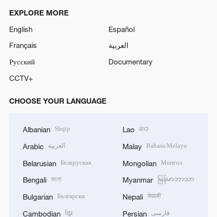
EXPLORE MORE
English
Español
Français
العربية
Русский
Documentary
CCTV+
CHOOSE YOUR LANGUAGE
Shqip
ລາວ
Albanian
Lao
العربية
Bahasa Melayu
Arabic
Malay
Беларуская
Монгол
Belarusian
Mongolian
বাংলা
မြန်မာဘာသာ
Bengali
Myanmar
Български
नेपाली
Bulgarian
Nepali
ខ្មែរ
فارسی
Cambodian
Persian