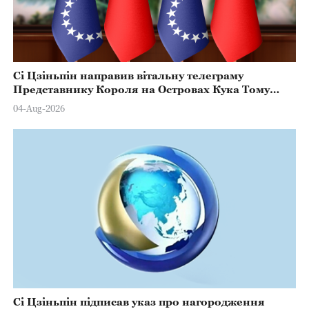
Сі Цзіньпін направив вітальну телеграму
Представнику Короля на Островах Кука Тому
Марстерсу з нагоди Дня Конституції
04-Aug-2026
Сі Цзіньпін підписав указ про нагородження