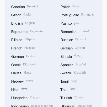
Hrvatski
Polski
Croatian
Polish
Český
Português
Czech
Portuguese
English
پښتو
English
Pashto
Esperanto
Română
Esperanto
Romanian
Filipino
Русский
Filipino
Russian
Français
Српски
French
Serbian
Deutsch
සිංහල
German
Sinhala
Ελληνικά
Español
Greek
Spanish
Hausa
Kiswahili
Hausa
Swahili
עברית
தமிழ்
Hebrew
Tamil
हिन्दी
ไทย
Hindi
Thai
Magyar
Türkçe
Hungarian
Turkish
Bahasa Indonesia
Українська
Indonesian
Ukrainian