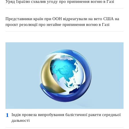
Уряд Ізраїлю схвалив угоду про припинення вогню в Газі
Представники країн при ООН відреагували на вето США на
проєкт резолюції про негайне припинення вогню в Газі
1
Індія провела випробування балістичної ракети середньої
дальності