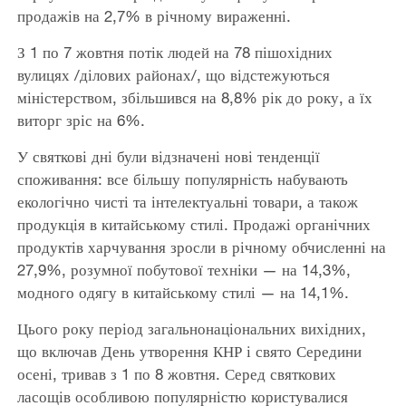
продажів на 2,7% в річному вираженні.
З 1 по 7 жовтня потік людей на 78 пішохідних
вулицях /ділових районах/, що відстежуються
міністерством, збільшився на 8,8% рік до року, а їх
виторг зріс на 6%.
У святкові дні були відзначені нові тенденції
споживання: все більшу популярність набувають
екологічно чисті та інтелектуальні товари, а також
продукція в китайському стилі. Продажі органічних
продуктів харчування зросли в річному обчисленні на
27,9%, розумної побутової техніки — на 14,3%,
модного одягу в китайському стилі — на 14,1%.
Цього року період загальнонаціональних вихідних,
що включав День утворення КНР і свято Середини
осені, тривав з 1 по 8 жовтня. Серед святкових
ласощів особливою популярністю користувалися