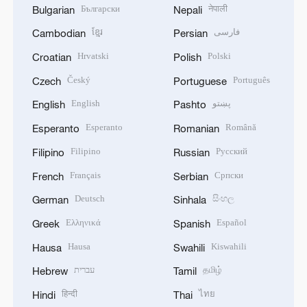
Български
नेपाली
Bulgarian
Nepali
ខ្មែរ
فارسی
Cambodian
Persian
Hrvatski
Polski
Croatian
Polish
Český
Português
Czech
Portuguese
English
پښتو
English
Pashto
Esperanto
Română
Esperanto
Romanian
Filipino
Русский
Filipino
Russian
Français
Српски
French
Serbian
Deutsch
සිංහල
German
Sinhala
Ελληνικά
Español
Greek
Spanish
Hausa
Kiswahili
Hausa
Swahili
עברית
தமிழ்
Hebrew
Tamil
हिन्दी
ไทย
Hindi
Thai