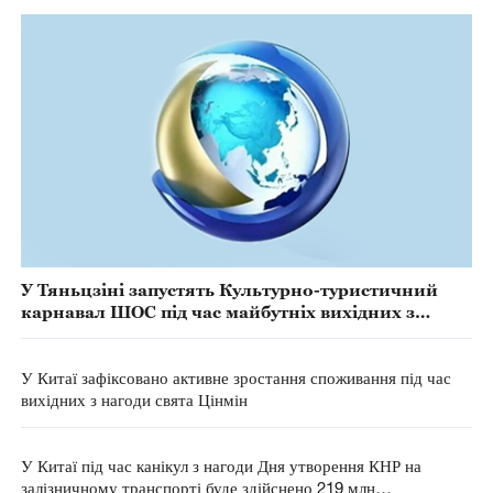
У Тяньцзіні запустять Культурно-туристичний
карнавал ШОС під час майбутніх вихідних з
нагоди Дня утворення КНР
У Китаї зафіксовано активне зростання споживання під час
вихідних з нагоди свята Цінмін
У Китаї під час канікул з нагоди Дня утворення КНР на
залізничному транспорті буде здійснено 219 млн