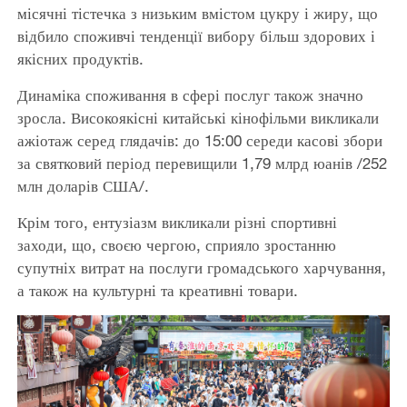
місячні тістечка з низьким вмістом цукру і жиру, що
відбило споживчі тенденції вибору більш здорових і
якісних продуктів.
Динаміка споживання в сфері послуг також значно
зросла. Високоякісні китайські кінофільми викликали
ажіотаж серед глядачів: до 15:00 середи касові збори
за святковий період перевищили 1,79 млрд юанів /252
млн доларів США/.
Крім того, ентузіазм викликали різні спортивні
заходи, що, своєю чергою, сприяло зростанню
супутніх витрат на послуги громадського харчування,
а також на культурні та креативні товари.