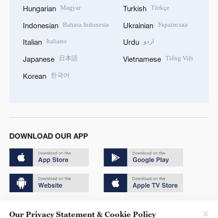
Magyar
Türkçe
Hungarian
Turkish
Bahasa Indonesia
Українська
Indonesian
Ukrainian
Italiano
اردو
Italian
Urdu
日本語
Tiếng Việt
Japanese
Vietnamese
한국어
Korean
DOWNLOAD OUR APP
Copyright © 2024 CGTN.
Our Privacy Statement & Cookie Policy