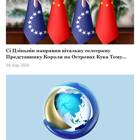
Сі Цзіньпін направив вітальну телеграму
Представнику Короля на Островах Кука Тому
Марстерсу з нагоди Дня Конституції
04-Aug-2026