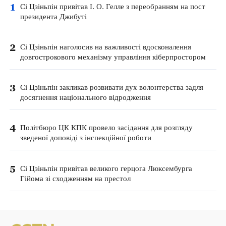
1
Сі Цзіньпін привітав І. О. Гелле з переобранням на пост
президента Джибуті
2
Сі Цзіньпін наголосив на важливості вдосконалення
довгострокового механізму управління кіберпростором
3
Сі Цзіньпін закликав розвивати дух волонтерства задля
досягнення національного відродження
4
Політбюро ЦК КПК провело засідання для розгляду
зведеної доповіді з інспекційної роботи
5
Сі Цзіньпін привітав великого герцога Люксембурга
Гійома зі сходженням на престол