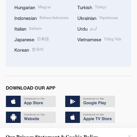
Magyar
Türkçe
Hungarian
Turkish
Bahasa Indonesia
Українська
Indonesian
Ukrainian
Italiano
اردو
Italian
Urdu
日本語
Tiếng Việt
Japanese
Vietnamese
한국어
Korean
DOWNLOAD OUR APP
Copyright © 2024 CGTN.
Our Privacy Statement & Cookie Policy