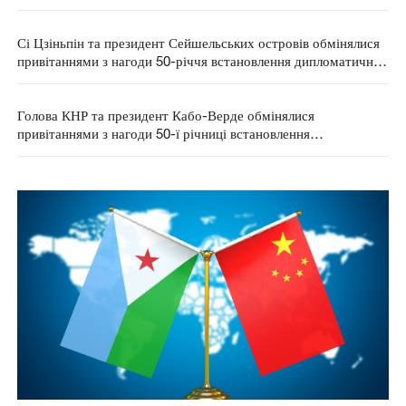
Сі Цзіньпін та президент Сейшельських островів обмінялися
привітаннями з нагоди 50-річчя встановлення дипломатичних
відносин
Голова КНР та президент Кабо-Верде обмінялися
привітаннями з нагоди 50-ї річниці встановлення
дипвідносин