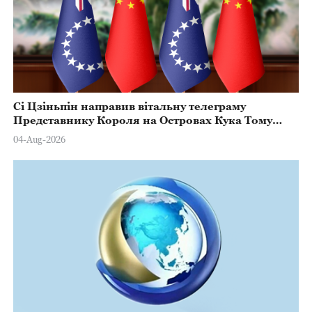
Сі Цзіньпін направив вітальну телеграму
Представнику Короля на Островах Кука Тому
Марстерсу з нагоди Дня Конституції
04-Aug-2026