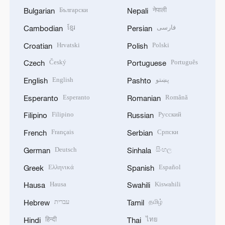
Български
नेपाली
Bulgarian
Nepali
ខ្មែរ
فارسی
Cambodian
Persian
Hrvatski
Polski
Croatian
Polish
Český
Português
Czech
Portuguese
English
پښتو
English
Pashto
Esperanto
Română
Esperanto
Romanian
Filipino
Русский
Filipino
Russian
Français
Српски
French
Serbian
Deutsch
සිංහල
German
Sinhala
Ελληνικά
Español
Greek
Spanish
Hausa
Kiswahili
Hausa
Swahili
עברית
தமிழ்
Hebrew
Tamil
हिन्दी
ไทย
Hindi
Thai