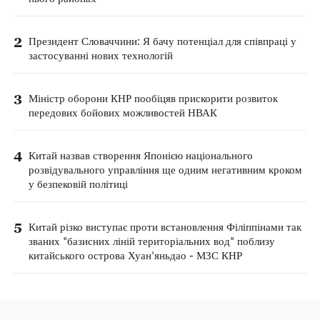
2
Президент Словаччини: Я бачу потенціал для співпраці у
застосуванні нових технологій
3
Міністр оборони КНР пообіцяв прискорити розвиток
передових бойових можливостей НВАК
4
Китай назвав створення Японією національного
розвідувального управління ще одним негативним кроком
у безпековій політиці
5
Китай різко виступає проти встановлення Філіппінами так
званих "базисних ліній територіальних вод" поблизу
китайського острова Хуан'яньдао - МЗС КНР