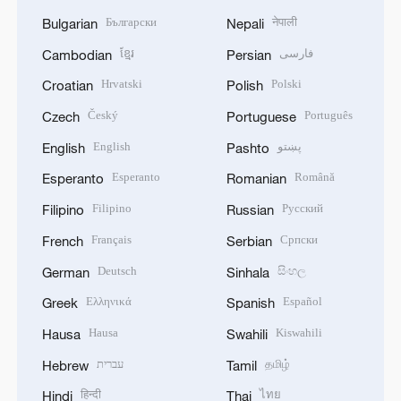
Български
नेपाली
Bulgarian
Nepali
ខ្មែរ
فارسی
Cambodian
Persian
Hrvatski
Polski
Croatian
Polish
Český
Português
Czech
Portuguese
English
پښتو
English
Pashto
Esperanto
Română
Esperanto
Romanian
Filipino
Русский
Filipino
Russian
Français
Српски
French
Serbian
Deutsch
සිංහල
German
Sinhala
Ελληνικά
Español
Greek
Spanish
Hausa
Kiswahili
Hausa
Swahili
עברית
தமிழ்
Hebrew
Tamil
हिन्दी
ไทย
Hindi
Thai