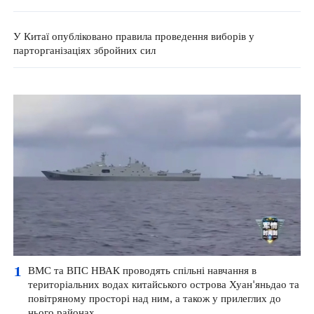
У Китаї опубліковано правила проведення виборів у
парторганізаціях збройних сил
1
ВМС та ВПС НВАК проводять спільні навчання в
територіальних водах китайського острова Хуан'яньдао та
повітряному просторі над ним, а також у прилеглих до
нього районах