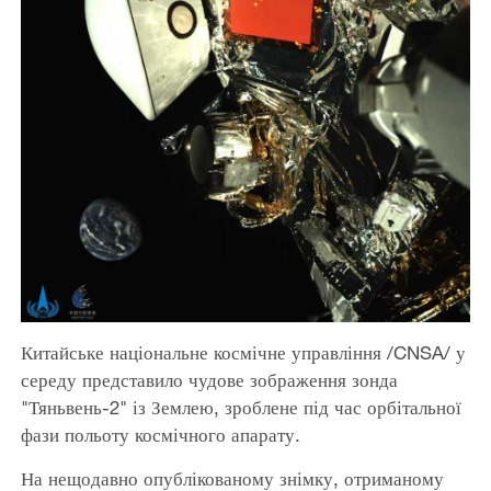
Китайське національне космічне управління /CNSA/ у
середу представило чудове зображення зонда
"Тяньвень-2" із Землею, зроблене під час орбітальної
фази польоту космічного апарату.
На нещодавно опублікованому знімку, отриманому