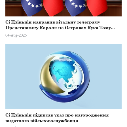
Сі Цзіньпін направив вітальну телеграму
Представнику Короля на Островах Кука Тому
Марстерсу з нагоди Дня Конституції
04-Aug-2026
Сі Цзіньпін підписав указ про нагородження
видатного військовослужбовця