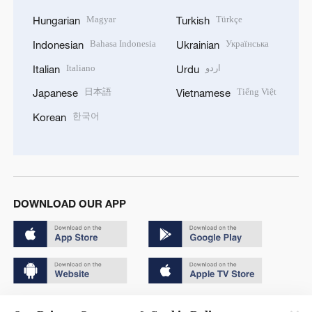
Magyar
Türkçe
Hungarian
Turkish
Bahasa Indonesia
Українська
Indonesian
Ukrainian
Italiano
اردو
Italian
Urdu
日本語
Tiếng Việt
Japanese
Vietnamese
한국어
Korean
DOWNLOAD OUR APP
Copyright © 2024 CGTN.