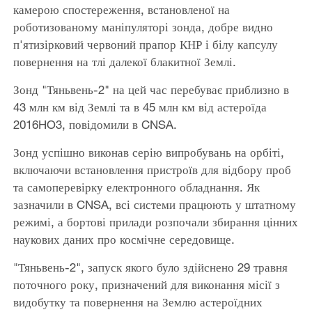
камерою спостереження, встановленої на
роботизованому маніпуляторі зонда, добре видно
п'ятизірковий червоний прапор КНР і білу капсулу
повернення на тлі далекої блакитної Землі.
Зонд "Тяньвень-2" на цей час перебуває приблизно в
43 млн км від Землі та в 45 млн км від астероїда
2016HO3, повідомили в CNSA.
Зонд успішно виконав серію випробувань на орбіті,
включаючи встановлення пристроїв для відбору проб
та самоперевірку електронного обладнання. Як
зазначили в CNSA, всі системи працюють у штатному
режимі, а бортові прилади розпочали збирання цінних
наукових даних про космічне середовище.
"Тяньвень-2", запуск якого було здійснено 29 травня
поточного року, призначений для виконання місії з
видобутку та повернення на Землю астероїдних