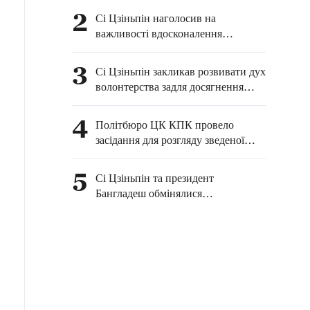
2
Сі Цзіньпін наголосив на
важливості вдосконалення
довгострокового механізму
управління кіберпростором
3
Сі Цзіньпін закликав розвивати дух
волонтерства задля досягнення
національного відродження
4
Політбюро ЦК КПК провело
засідання для розгляду зведеної
доповіді з інспекційної роботи
5
Сі Цзіньпін та президент
Бангладеш обмінялися
привітаннями з нагоди 50-ї річниці
встановлення дипломатичних
відносин