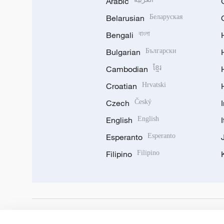
Arabic
Belarusian
Беларуская
Bengali
বাংলা
Bulgarian
Български
Cambodian
ខ្មែរ
Croatian
Hrvatski
Czech
Český
English
English
Esperanto
Esperanto
Filipino
Filipino
DOWNLOAD OUR APP