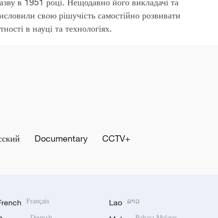
зву в 1951 році. Нещодавно його викладачі та
висловили свою рішучість самостійно розвивати
тності в науці та технологіях.
сский
Documentary
CCTV+
French
Français
Lao
ລາວ
Deutsch
Bahasa Melayu