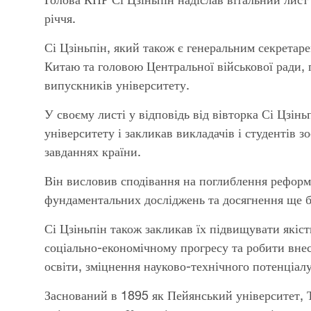
річчя.
Сі Цзіньпін, який також є генеральним секретар
Китаю та головою Центральної військової ради, 
випускників університету.
У своєму листі у відповідь від вівторка Сі Цзі
університету і закликав викладачів і студентів 
завданнях країни.
Він висловив сподівання на поглиблення реформ 
фундаментальних досліджень та досягнення ще бі
Сі Цзіньпін також закликав їх підвищувати якіс
соціально-економічному прогресу та робити внес
освіти, зміцнення науково-технічного потенціал
Заснований в 1895 як Пейянський університет, 