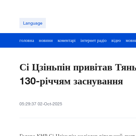
Language
головна
новини
коментарі
інтернет радіо
відео
мовн
Сі Цзіньпін привітав Тянь
130-річчям заснування
05:29:37 02-Oct-2025
Голова КНР Сі Цзіньпін надіслав вітальний лист 