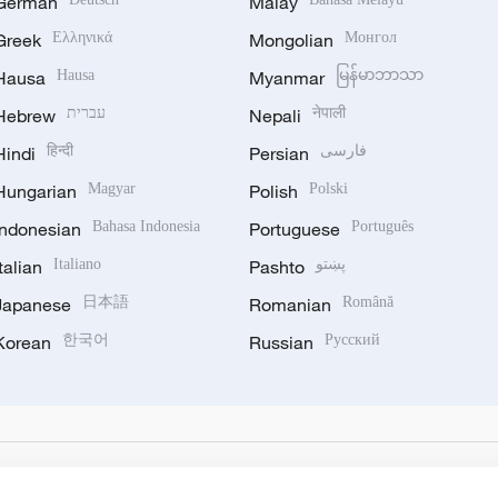
German
Malay
Greek
Ελληνικά
Mongolian
Монгол
Hausa
Hausa
Myanmar
မြန်မာဘာသာ
Hebrew
עברית
Nepali
नेपाली
Hindi
हिन्दी
Persian
فارسی
Hungarian
Magyar
Polish
Polski
Indonesian
Bahasa Indonesia
Portuguese
Português
Italian
Italiano
Pashto
پښتو
Japanese
日本語
Romanian
Română
Korean
한국어
Russian
Русский