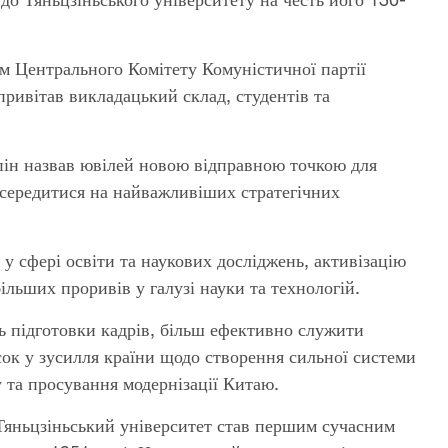
ем Центрального Комітету Комуністичної партії
привітав викладацький склад, студентів та
ньпін назвав ювілей новою відправною точкою для
зосередитися на найважливіших стратегічних
у сфері освіти та наукових досліджень, активізацію
льших проривів у галузі науки та технологій.
ть підготовки кадрів, більш ефективно служити
ок у зусилля країни щодо створення сильної системи
у та просування модернізації Китаю.
Тяньцзіньський університет став першим сучасним