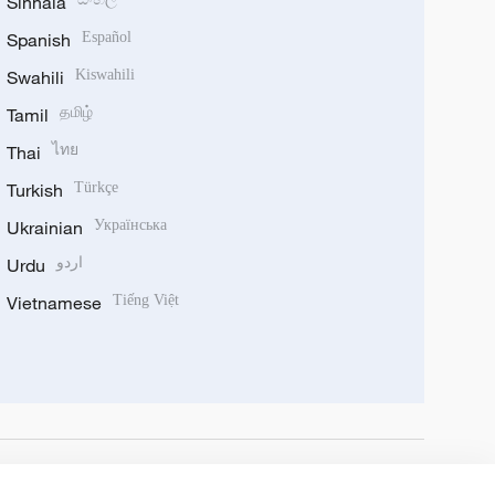
Sinhala
Spanish
Español
Swahili
Kiswahili
Tamil
தமிழ்
Thai
ไทย
Turkish
Türkçe
Ukrainian
Українська
Urdu
اردو
Vietnamese
Tiếng Việt