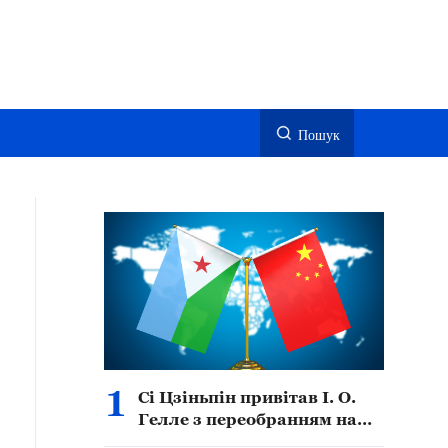
Пошук
1
Сі Цзіньпін привітав І. О.
Гелле з переобранням на
пост президента Джибуті