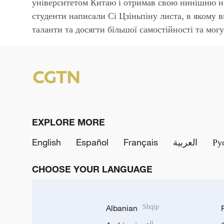
університетом Китаю і отримав свою нинішню на
студенти написали Сі Цзіньпіну листа, в якому 
таланти та досягти більшої самостійності та могу
EXPLORE MORE
English
Español
Français
العربية
Ру
CHOOSE YOUR LANGUAGE
Albanian
Shqip
العربية