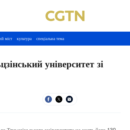
ий міст
культура
спеціальна тема
цзінський університет зі
до Тяньцзіньського університету на честь його 130-