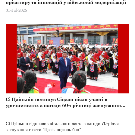
орієнтиру та інновацій у військовій модернізації
31-Jul-2026
Сі Цзіньпін покинув Сіцзан після участі в
урочистостях з нагоди 60-ї річниці заснування
автономного району
Сі Цзіньпін відправив вітального листа з нагоди 70-річчя
заснування газети "Цзефанцзюнь бао"