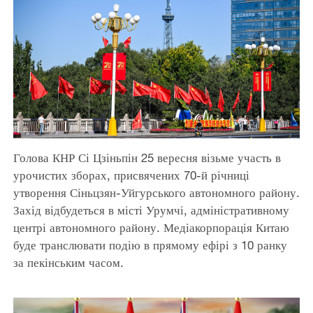
Голова КНР Сі Цзіньпін 25 вересня візьме участь в
урочистих зборах, присвячених 70-й річниці
утворення Сіньцзян-Уйгурського автономного району.
Захід відбудеться в місті Урумчі, адміністративному
центрі автономного району. Медіакорпорація Китаю
буде транслювати подію в прямому ефірі з 10 ранку
за пекінським часом.