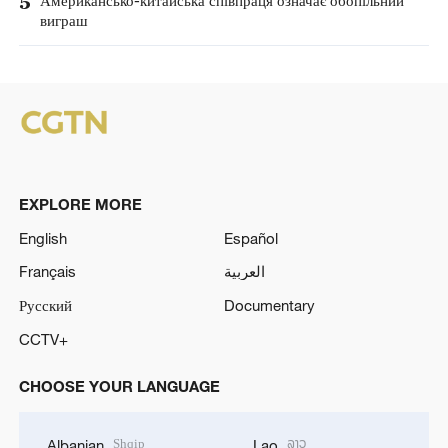
5
виграш
EXPLORE MORE
English
Español
Français
العربية
Русский
Documentary
CCTV+
CHOOSE YOUR LANGUAGE
Shqip
ລາວ
Albanian
Lao