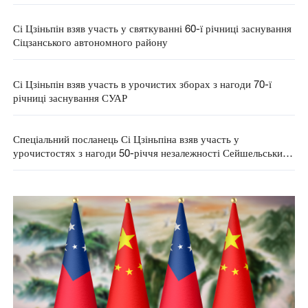
Сі Цзіньпін взяв участь у святкуванні 60-ї річниці заснування
Сіцзанського автономного району
Сі Цзіньпін взяв участь в урочистих зборах з нагоди 70-ї
річниці заснування СУАР
Спеціальний посланець Сі Цзіньпіна взяв участь у
урочистостях з нагоди 50-річчя незалежності Сейшельських
островів