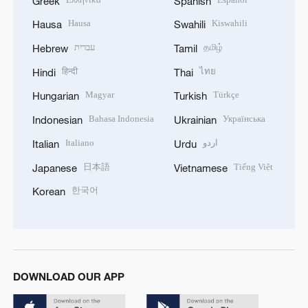
Greek
Spanish
Hausa
Kiswahili
Hausa
Swahili
עברית
தமிழ்
Hebrew
Tamil
हिन्दी
ไทย
Hindi
Thai
Magyar
Türkçe
Hungarian
Turkish
Bahasa Indonesia
Українська
Indonesian
Ukrainian
Italiano
اردو
Italian
Urdu
日本語
Tiếng Việt
Japanese
Vietnamese
한국어
Korean
DOWNLOAD OUR APP