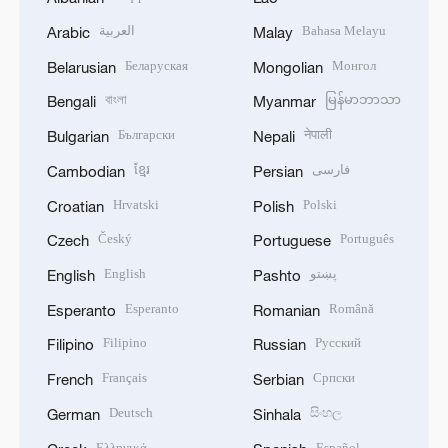
العربية
Bahasa Melayu
Arabic
Malay
Беларуская
Монгол
Belarusian
Mongolian
বাংলা
မြန်မာဘာသာ
Bengali
Myanmar
Български
नेपाली
Bulgarian
Nepali
ខ្មែរ
فارسی
Cambodian
Persian
Hrvatski
Polski
Croatian
Polish
Český
Português
Czech
Portuguese
English
پښتو
English
Pashto
Esperanto
Română
Esperanto
Romanian
Filipino
Русский
Filipino
Russian
Français
Српски
French
Serbian
Deutsch
සිංහල
German
Sinhala
Ελληνικά
Español