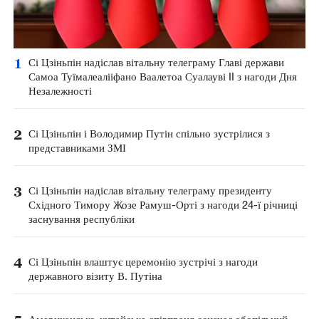
1
Сі Цзіньпін надіслав вітальну телеграму Главі держави
Самоа Туїмалеалііфано Ваалетоа Суалауві II з нагоди Дня
Незалежності
2
Сі Цзіньпін і Володимир Путін спільно зустрілися з
представниками ЗМІ
3
Сі Цзіньпін надіслав вітальну телеграму президенту
Східного Тимору Жозе Рамуш-Орті з нагоди 24-ї річниці
заснування республіки
4
Сі Цзіньпін влаштує церемонію зустрічі з нагоди
державного візиту В. Путіна
Американсько-китайська співпраця означає обопільний