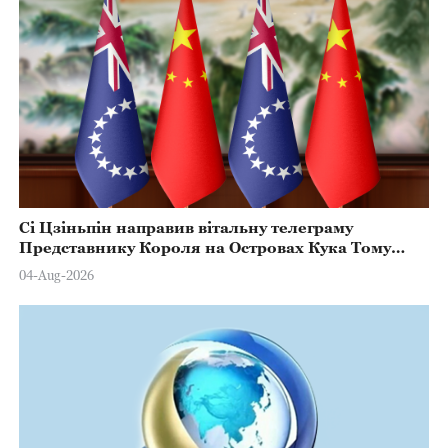
Сі Цзіньпін направив вітальну телеграму
Представнику Короля на Островах Кука Тому
Марстерсу з нагоди Дня Конституції
04-Aug-2026