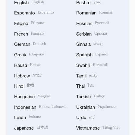
English
پښتو
English
Pashto
Esperanto
Română
Esperanto
Romanian
Filipino
Русский
Filipino
Russian
Français
Српски
French
Serbian
Deutsch
සිංහල
German
Sinhala
Ελληνικά
Español
Greek
Spanish
Hausa
Kiswahili
Hausa
Swahili
עברית
தமிழ்
Hebrew
Tamil
हिन्दी
ไทย
Hindi
Thai
Magyar
Türkçe
Hungarian
Turkish
Bahasa Indonesia
Українська
Indonesian
Ukrainian
Italiano
اردو
Italian
Urdu
日本語
Tiếng Việt
Japanese
Vietnamese