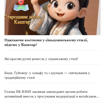
Одягаючи костюми у сіньцзянському стилі,
підемо у Кашгар!
Які красиві ручні ремесла у сіцзанському стилі!
Біцзе, Ґуйчжоу: у ханьфу та з цзунцзи — святкування у
традиційному стилі
Голова ПК ВЗНП закликав законодавчі органи робити
активніший внесок у просування модернізації в китайському
стилі