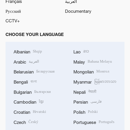
Français
العربية
Русский
Documentary
CCTV+
CHOOSE YOUR LANGUAGE
Shqip
ລາວ
Albanian
Lao
العربية
Bahasa Melayu
Arabic
Malay
Беларуская
Монгол
Belarusian
Mongolian
বাংলা
မြန်မာဘာသာ
Bengali
Myanmar
Български
नेपाली
Bulgarian
Nepali
ខ្មែរ
فارسی
Cambodian
Persian
Hrvatski
Polski
Croatian
Polish
Český
Português
Czech
Portuguese