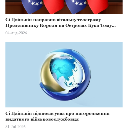
Сі Цзіньпін направив вітальну телеграму
Представнику Короля на Островах Кука Тому
Марстерсу з нагоди Дня Конституції
04-Aug-2026
Сі Цзіньпін підписав указ про нагородження
видатного військовослужбовця
31-Jul-2026