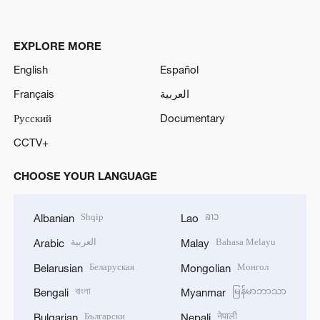
EXPLORE MORE
English
Español
Français
العربية
Русский
Documentary
CCTV+
CHOOSE YOUR LANGUAGE
Shqip
ລາວ
Albanian
Lao
العربية
Bahasa Melayu
Arabic
Malay
Беларуская
Монгол
Belarusian
Mongolian
বাংলা
မြန်မာဘာသာ
Bengali
Myanmar
Български
नेपाली
Bulgarian
Nepali