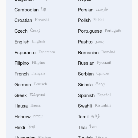
ខ្មែរ
فارسی
Cambodian
Persian
Hrvatski
Polski
Croatian
Polish
Český
Português
Czech
Portuguese
English
پښتو
English
Pashto
Esperanto
Română
Esperanto
Romanian
Filipino
Русский
Filipino
Russian
Français
Српски
French
Serbian
Deutsch
සිංහල
German
Sinhala
Ελληνικά
Español
Greek
Spanish
Hausa
Kiswahili
Hausa
Swahili
עברית
தமிழ்
Hebrew
Tamil
हिन्दी
ไทย
Hindi
Thai
Magyar
Türkçe
Hungarian
Turkish