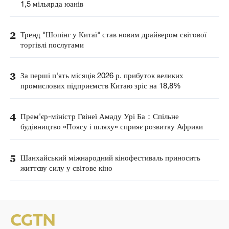
1,5 мільярда юанів
2
Тренд "Шопінг у Китаї" став новим драйвером світової
торгівлі послугами
3
За перші п'ять місяців 2026 р. прибуток великих
промислових підприємств Китаю зріс на 18,8%
4
Прем'єр-міністр Гвінеї Амаду Урі Ба：Спільне
будівництво «Поясу і шляху» сприяє розвитку Африки
5
Шанхайський міжнародний кінофестиваль приносить
життєву силу у світове кіно