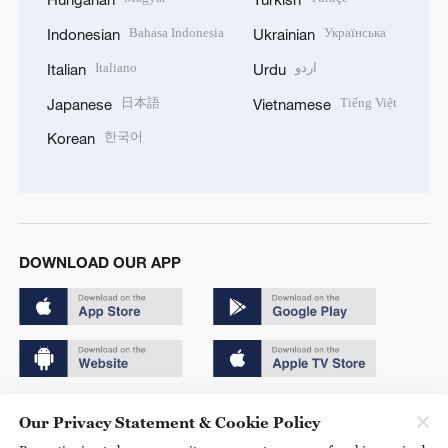
Bahasa Indonesia
Українська
Indonesian
Ukrainian
Italiano
اردو
Italian
Urdu
日本語
Tiếng Việt
Japanese
Vietnamese
한국어
Korean
DOWNLOAD OUR APP
Copyright © 2024 CGTN.
Our Privacy Statement & Cookie Policy
京ICP备20000184号