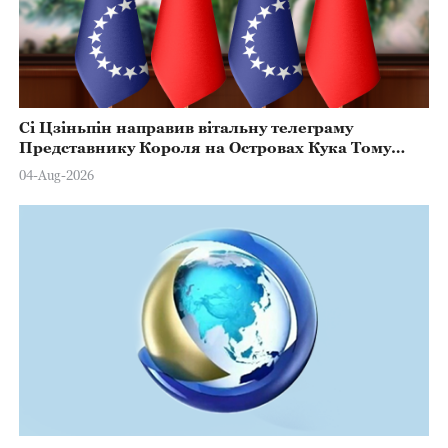
Сі Цзіньпін направив вітальну телеграму
Представнику Короля на Островах Кука Тому
Марстерсу з нагоди Дня Конституції
04-Aug-2026