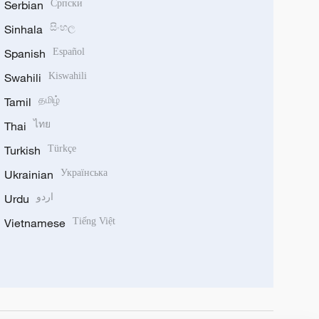
Serbian
Српски
Sinhala
සිංහල
Spanish
Español
Swahili
Kiswahili
Tamil
தமிழ்
Thai
ไทย
Turkish
Türkçe
Ukrainian
Українська
Urdu
اردو
Vietnamese
Tiếng Việt