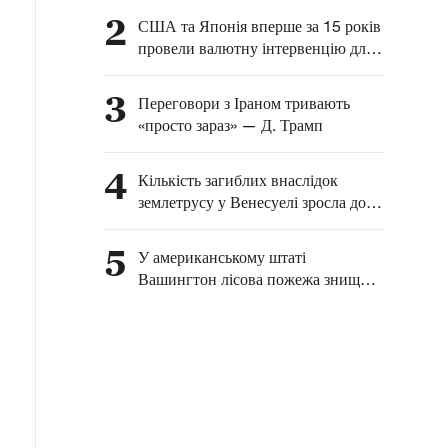
2
США та Японія вперше за 15 років
провели валютну інтервенцію для
підтримки ієни
3
Переговори з Іраном тривають
«просто зараз» — Д. Трамп
4
Кількість загиблих внаслідок
землетрусу у Венесуелі зросла до
6125
5
У американському штаті
Вашингтон лісова пожежа знищила
щонайменше 600 будівель