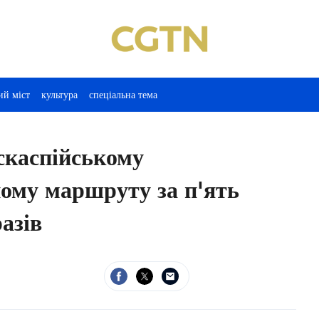
ий міст
культура
спеціальна тема
скаспійському
ому маршруту за п'ять
азів