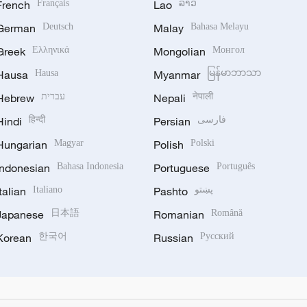
French
Français
Lao
ລາວ
German
Deutsch
Malay
Bahasa Melayu
Greek
Ελληνικά
Mongolian
Монгол
Hausa
Hausa
Myanmar
မြန်မာဘာသာ
Hebrew
עברית
Nepali
नेपाली
Hindi
हिन्दी
Persian
فارسی
Hungarian
Magyar
Polish
Polski
Indonesian
Bahasa Indonesia
Portuguese
Português
Italian
Italiano
Pashto
پښتو
Japanese
日本語
Romanian
Română
Korean
한국어
Russian
Русский