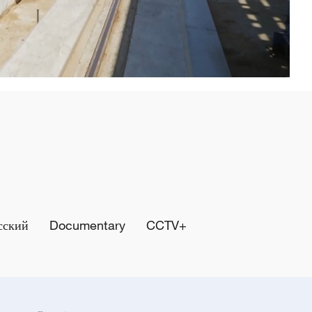
сский
Documentary
CCTV+