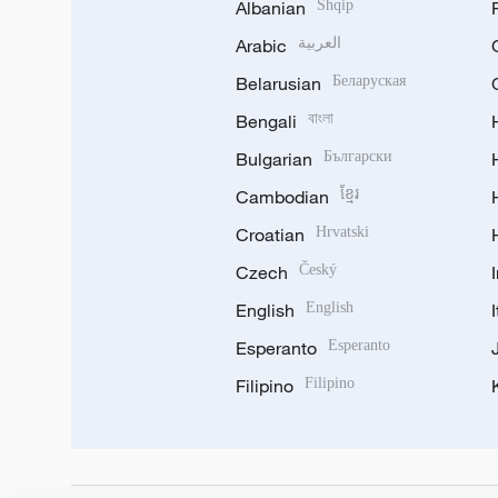
Albanian
Shqip
Arabic
العربية
Belarusian
Беларуская
Bengali
বাংলা
Bulgarian
Български
Cambodian
ខ្មែរ
Croatian
Hrvatski
Czech
Český
English
English
Esperanto
Esperanto
Filipino
Filipino