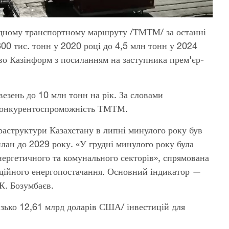
одному транспортному маршруту /ТМТМ/ за останні
800 тис. тонн у 2020 році до 4,5 млн тонн у 2024
во Казінформ з посиланням на заступника прем'єр-
езень до 10 млн тонн на рік. За словами
є конкурентоспроможність ТМТМ.
фраструктури Казахстану в липні минулого року був
ан до 2029 року. «У грудні минулого року була
ергетичного та комунального секторів», спрямована
адійного енергопостачання. Основний індикатор —
К. Бозумбаєв.
изько 12,61 млрд доларів США/ інвестицій для