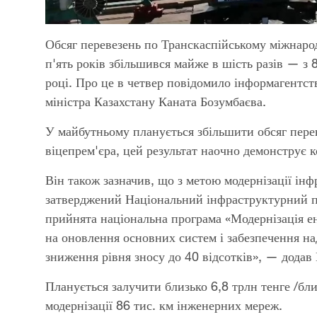
Обсяг перевезень по Транскаспійському міжнар
п'ять років збільшився майже в шість разів — з 
році. Про це в четвер повідомило інформагентст
міністра Казахстану Каната Бозумбаєва.
У майбутньому планується збільшити обсяг перев
віцепрем'єра, цей результат наочно демонстру
Він також зазначив, що з метою модернізації ін
затверджений Національний інфраструктурний пл
прийнята національна програма «Модернізація ен
на оновлення основних систем і забезпечення н
зниження рівня зносу до 40 відсотків», — додав 
Планується залучити близько 6,8 трлн тенге /бл
модернізації 86 тис. км інженерних мереж.