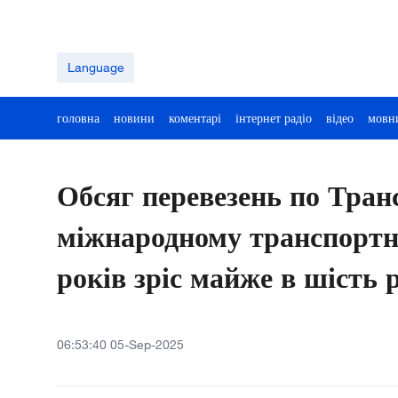
Language
головна
новини
коментарі
інтернет радіо
відео
мовн
Обсяг перевезень по Тран
міжнародному транспортн
років зріс майже в шість р
06:53:40 05-Sep-2025