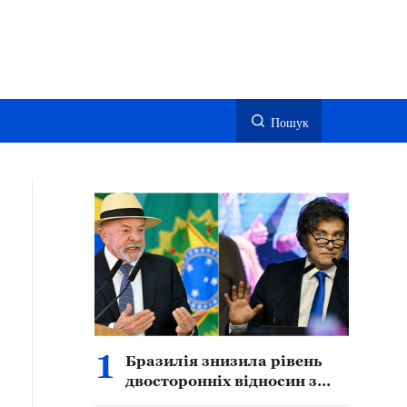
Пошук
1
Бразилія знизила рівень
двосторонніх відносин з
Аргентиною — ЗМІ