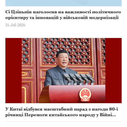
Сі Цзіньпін наголосив на важливості політичного
орієнтиру та інновацій у військовій модернізації
31-Jul-2026
У Китаї відбувся масштабний парад з нагоди 80-ї
річниці Перемоги китайського народу у Війні
опору японським загарбникам та Перемоги у
Світовій антифашистській війні