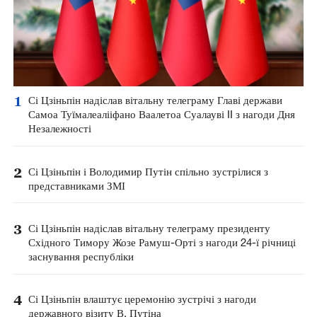
1
Сі Цзіньпін надіслав вітальну телеграму Главі держави
Самоа Туїмалеалііфано Ваалетоа Суалауві II з нагоди Дня
Незалежності
2
Сі Цзіньпін і Володимир Путін спільно зустрілися з
представниками ЗМІ
3
Сі Цзіньпін надіслав вітальну телеграму президенту
Східного Тимору Жозе Рамуш-Орті з нагоди 24-ї річниці
заснування республіки
4
Сі Цзіньпін влаштує церемонію зустрічі з нагоди
державного візиту В. Путіна