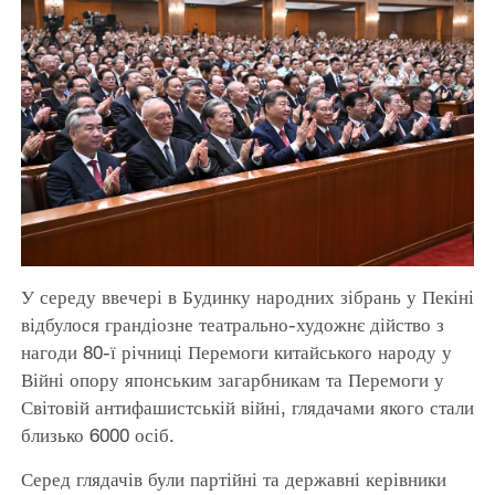
У середу ввечері в Будинку народних зібрань у Пекіні
відбулося грандіозне театрально-художнє дійство з
нагоди 80-ї річниці Перемоги китайського народу у
Війні опору японським загарбникам та Перемоги у
Світовій антифашистській війні, глядачами якого стали
близько 6000 осіб.
Серед глядачів були партійні та державні керівники