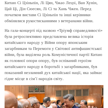
Китаю Сі Цзіньпін, Лі Цян, Чжао Лецзі, Ван Хунін,
Цай Ці, Дін Сюесян, Лі Сі та Хань Чжен. Перед
початком вистави Сі Цзіньпін та інші керівники
обмінялися рукостисканнями з ветеранами війни.
На гала-концерті під назвою «Тріумф справедливості»
була ретроспективно представлена велика історія
китайського народу у Війни опору японським
загарбникам та Перемоги у Світової антифашистської
війни, була виділена роль Комуністичної партії Китаю
як головної опори опору, був оспіваний героїзм
китайського народу в боротьбі з загарбниками, був
показаний незламний дух китайської нації, яка займає
гідне місце в сім'ї народів світу.