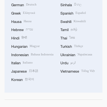
Deutsch
සිංහල
German
Sinhala
Ελληνικά
Español
Greek
Spanish
Hausa
Kiswahili
Hausa
Swahili
עברית
தமிழ்
Hebrew
Tamil
हिन्दी
ไทย
Hindi
Thai
Magyar
Türkçe
Hungarian
Turkish
Bahasa Indonesia
Українська
Indonesian
Ukrainian
Italiano
اردو
Italian
Urdu
日本語
Tiếng Việt
Japanese
Vietnamese
한국어
Korean