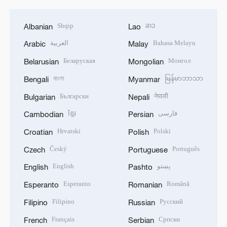
Shqip
ລາວ
Albanian
Lao
العربية
Bahasa Melayu
Arabic
Malay
Беларуская
Монгол
Belarusian
Mongolian
বাংলা
မြန်မာဘာသာ
Bengali
Myanmar
Български
नेपाली
Bulgarian
Nepali
ខ្មែរ
فارسی
Cambodian
Persian
Hrvatski
Polski
Croatian
Polish
Český
Português
Czech
Portuguese
English
پښتو
English
Pashto
Esperanto
Română
Esperanto
Romanian
Filipino
Русский
Filipino
Russian
Français
Српски
French
Serbian