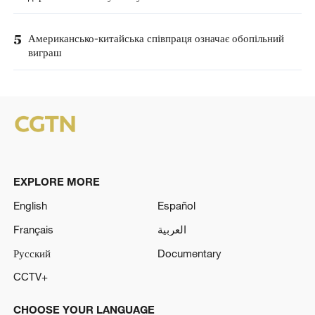
5
Американсько-китайська співпраця означає обопільний
виграш
EXPLORE MORE
English
Español
Français
العربية
Русский
Documentary
CCTV+
CHOOSE YOUR LANGUAGE