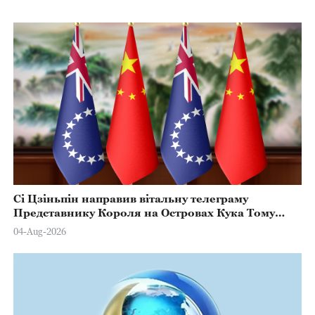
Сі Цзіньпін направив вітальну телеграму
Представнику Короля на Островах Кука Тому
Марстерсу з нагоди Дня Конституції
04-Aug-2026