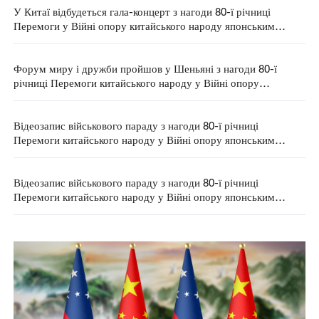
У Китаї відбудеться гала-концерт з нагоди 80-ї річниці
Перемоги у Війні опору китайського народу японським
загарбникам і Світовій антифашистській війні
Форум миру і дружби пройшов у Шеньяні з нагоди 80-ї
річниці Перемоги китайського народу у Війні опору
японським загарбникам та Перемоги у Світовій
антифашистській війні
Відеозапис військового параду з нагоди 80-ї річниці
Перемоги китайського народу у Війні опору японським
загарбникам та Перемоги у Світовій антифашистській
війні（4）
Відеозапис військового параду з нагоди 80-ї річниці
Перемоги китайського народу у Війні опору японським
загарбникам та Перемоги у Світовій антифашистській
війні（3）