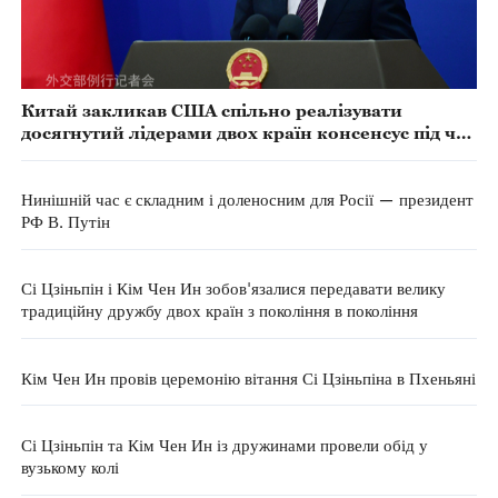
Китай закликав США спільно реалізувати
досягнутий лідерами двох країн консенсус під час
телефонної розмови
Нинішній час є складним і доленосним для Росії — президент
РФ В. Путін
Сі Цзіньпін і Кім Чен Ин зобов'язалися передавати велику
традиційну дружбу двох країн з покоління в покоління
Кім Чен Ин провів церемонію вітання Сі Цзіньпіна в Пхеньяні
Сі Цзіньпін та Кім Чен Ин із дружинами провели обід у
вузькому колі