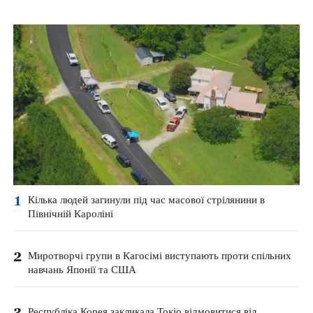
1
Кілька людей загинули під час масової стрілянини в
Північній Кароліні
2
Миротворчі групи в Кагосімі виступають проти спільних
навчань Японії та США
3
Республіка Корея закликала Токіо відмовитися від