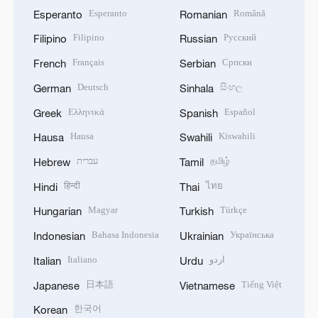
Esperanto
Română
Esperanto
Romanian
Filipino
Русский
Filipino
Russian
Français
Српски
French
Serbian
Deutsch
සිංහල
German
Sinhala
Ελληνικά
Español
Greek
Spanish
Hausa
Kiswahili
Hausa
Swahili
עברית
தமிழ்
Hebrew
Tamil
हिन्दी
ไทย
Hindi
Thai
Magyar
Türkçe
Hungarian
Turkish
Bahasa Indonesia
Українська
Indonesian
Ukrainian
Italiano
اردو
Italian
Urdu
日本語
Tiếng Việt
Japanese
Vietnamese
한국어
Korean