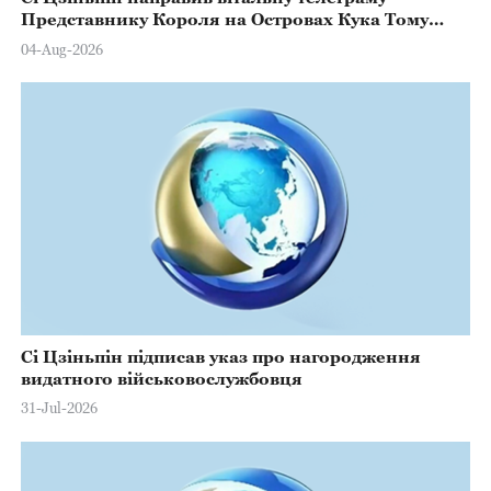
Представнику Короля на Островах Кука Тому
Марстерсу з нагоди Дня Конституції
04-Aug-2026
Сі Цзіньпін підписав указ про нагородження
видатного військовослужбовця
31-Jul-2026