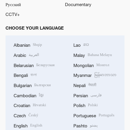
Русский
Documentary
CCTV+
CHOOSE YOUR LANGUAGE
Shqip
ລາວ
Albanian
Lao
العربية
Bahasa Melayu
Arabic
Malay
Беларуская
Монгол
Belarusian
Mongolian
বাংলা
မြန်မာဘာသာ
Bengali
Myanmar
Български
नेपाली
Bulgarian
Nepali
ខ្មែរ
فارسی
Cambodian
Persian
Hrvatski
Polski
Croatian
Polish
Český
Português
Czech
Portuguese
English
پښتو
English
Pashto