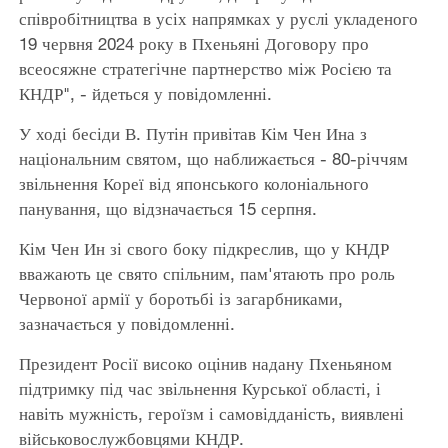
співробітництва в усіх напрямках у руслі укладеного
19 червня 2024 року в Пхеньяні Договору про
всеосяжне стратегічне партнерство між Росією та
КНДР", - йдеться у повідомленні.
У ході бесіди В. Путін привітав Кім Чен Ина з
національним святом, що наближається - 80-річчям
звільнення Кореї від японського колоніального
панування, що відзначається 15 серпня.
Кім Чен Ин зі свого боку підкреслив, що у КНДР
вважають це свято спільним, пам'ятають про роль
Червоної армії у боротьбі із загарбниками,
зазначається у повідомленні.
Президент Росії високо оцінив надану Пхеньяном
підтримку під час звільнення Курської області, і
навіть мужність, героїзм і самовідданість, виявлені
військовослужбовцями КНДР.