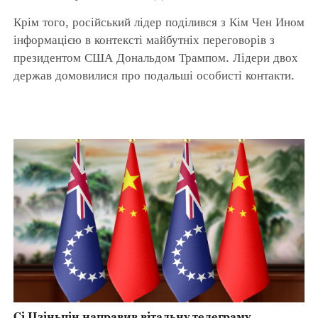
Крім того, російський лідер поділився з Кім Чен Ином
інформацією в контексті майбутніх переговорів з
президентом США Дональдом Трампом. Лідери двох
держав домовилися про подальші особисті контакти.
Сі Цзіньпін направив вітальну телеграму